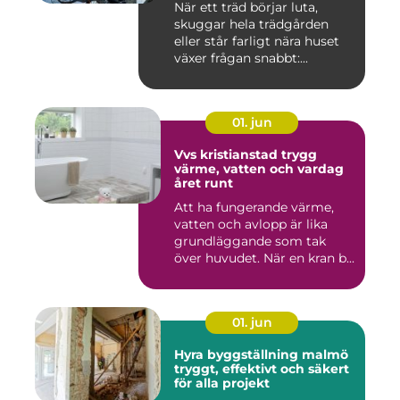
När ett träd börjar luta,
skuggar hela trädgården
eller står farligt nära huset
växer frågan snabbt:...
01. jun
Vvs kristianstad trygg
värme, vatten och vardag
året runt
Att ha fungerande värme,
vatten och avlopp är lika
grundläggande som tak
över huvudet. När en kran b...
01. jun
Hyra byggställning malmö
tryggt, effektivt och säkert
för alla projekt