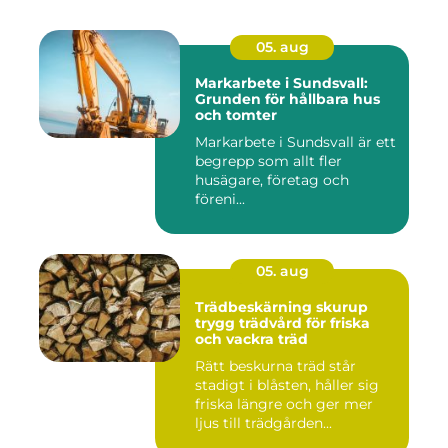
05. aug
Markarbete i Sundsvall:
Grunden för hållbara hus
och tomter
Markarbete i Sundsvall är ett
begrepp som allt fler
husägare, företag och
föreni...
05. aug
Trädbeskärning skurup
trygg trädvård för friska
och vackra träd
Rätt beskurna träd står
stadigt i blåsten, håller sig
friska längre och ger mer
ljus till trädgården...