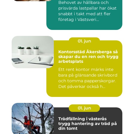
Behovet av hållbara och
prisvärda lastpallar har ökat
snabbt i takt med att fler
företag i Västsveri...
01. jun
Kontorsstäd Åkersberga så
skapar du en ren och trygg
arbetsplats
Ett rent kontor märks inte
bara på glänsande skrivbord
och tomma papperskorgar.
Det påverkar också h...
01. jun
Trädfällning i västerås
trygg hantering av träd på
din tomt