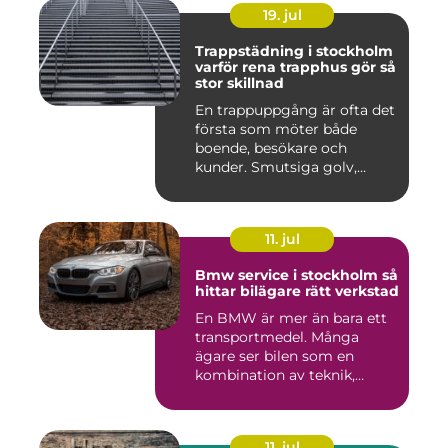
19. jul
Trappstädning i stockholm
varför rena trapphus gör så
stor skillnad
En trappuppgång är ofta det
första som möter både
boende, besökare och
kunder. Smutsiga golv,
dammig...
11. jul
Bmw service i stockholm så
hittar bilägare rätt verkstad
En BMW är mer än bara ett
transportmedel. Många
ägare ser bilen som en
kombination av teknik,
komfor...
11. jul