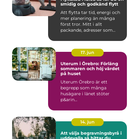
smidig och godkänd flytt
Att flytta tar tid, energi och
mer planering än många
först tror. Mitt i allt
packande, adresser som...
17. jun
Uterum i Örebro: Förläng
sommaren och höj värdet
på huset
Uterum Örebro är ett
begrepp som många
husägare i länet stöter
p&arin...
14. jun
Att välja begravningsbyrå i
uddevalla så hittar du