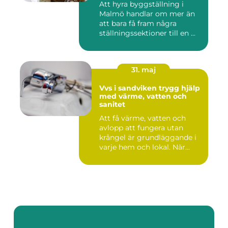
Att hyra byggställning i
Malmö handlar om mer än
att bara få fram några
ställningssektioner till en ...
31. maj
Vvs i sandviken trygg hjälp
med värme, vatten och
sanitet
Att få värme, vatten och
avlopp att fungera utan
krångel är grundläggande i
varje hem och lokal. När...