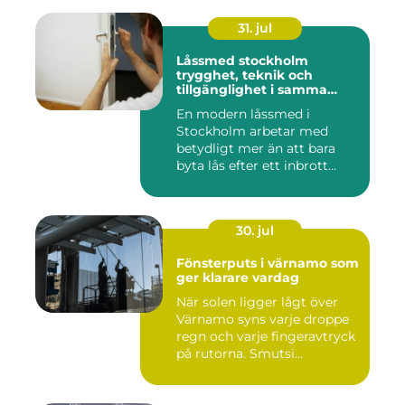
31. jul
Låssmed stockholm
trygghet, teknik och
tillgänglighet i samma
lösning
En modern låssmed i
Stockholm arbetar med
betydligt mer än att bara
byta lås efter ett inbrott
eller...
30. jul
Fönsterputs i värnamo som
ger klarare vardag
När solen ligger lågt över
Värnamo syns varje droppe
regn och varje fingeravtryck
på rutorna. Smutsi...