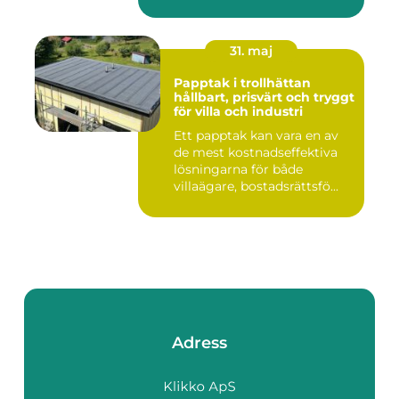
31. maj
Papptak i trollhättan
hållbart, prisvärt och tryggt
för villa och industri
Ett papptak kan vara en av
de mest kostnadseffektiva
lösningarna för både
villaägare, bostadsrättsfö...
Adress