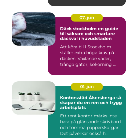
07. jun
Däck stockholm en guide
till säkrare och smartare
däckval i huvudstaden
Att köra bil i Stockholm
ställer extra höga krav på
däcken. Växlande väder,
trånga gator, kökörning ...
01. jun
Kontorsstäd Åkersberga så
skapar du en ren och trygg
arbetsplats
Ett rent kontor märks inte
bara på glänsande skrivbord
och tomma papperskorgar.
Det påverkar också h...