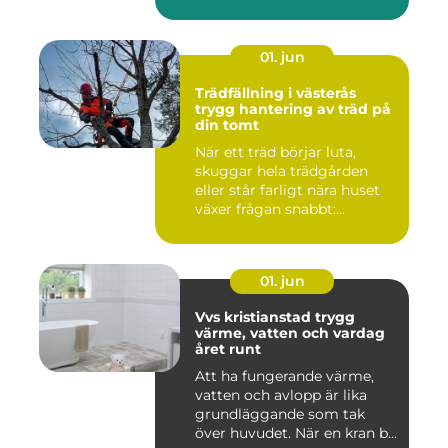
01. jun
Trädfällning i västerås
trygg hantering av träd på
din tomt
När ett träd börjar luta,
skuggar hela trädgården
eller står farligt nära huset
växer frågan snabbt:...
01. jun
Vvs kristianstad trygg
värme, vatten och vardag
året runt
Att ha fungerande värme,
vatten och avlopp är lika
grundläggande som tak
över huvudet. När en kran b...