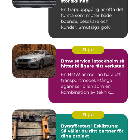
stor skillnad
En trappuppgång är ofta det
första som möter både
boende, besökare och
kunder. Smutsiga golv,
dammig...
11. jul
Bmw service i stockholm så
hittar bilägare rätt verkstad
En BMW är mer än bara ett
transportmedel. Många
ägare ser bilen som en
kombination av teknik,
komfor...
11. jul
Byggföretag i Eskilstuna:
Så väljer du rätt partner för
dina projekt