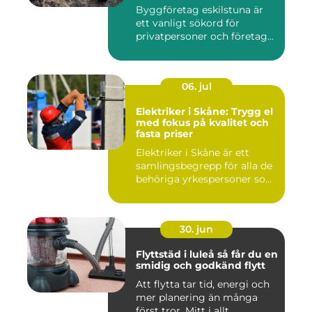
Byggföretag eskilstuna är
ett vanligt sökord för
privatpersoner och företag...
06. jul
Elektriker i Skåne: Trygg el
med fokus på kvalitet och
fasta priser
Elektriker i Skåne är ett
samlingsbegrepp för alla de
behöriga yrkespersoner so...
30. jun
Flyttstäd i luleå så får du en
smidig och godkänd flytt
Att flytta tar tid, energi och
mer planering än många
först tror. Mitt i allt