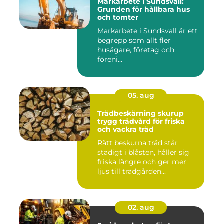
Markarbete i Sundsvall:
Grunden för hållbara hus
och tomter
Markarbete i Sundsvall är ett
begrepp som allt fler
husägare, företag och
föreni...
05. aug
Trädbeskärning skurup
trygg trädvård för friska
och vackra träd
Rätt beskurna träd står
stadigt i blåsten, håller sig
friska längre och ger mer
ljus till trädgården...
02. aug