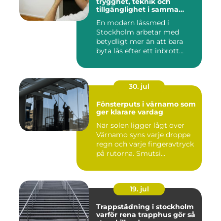
trygghet, teknik och
tillgänglighet i samma
lösning
En modern låssmed i
Stockholm arbetar med
betydligt mer än att bara
byta lås efter ett inbrott
eller...
30. jul
Fönsterputs i värnamo som
ger klarare vardag
När solen ligger lågt över
Värnamo syns varje droppe
regn och varje fingeravtryck
på rutorna. Smutsi...
19. jul
Trappstädning i stockholm
varför rena trapphus gör så