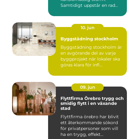
Samtidigt uppstår en rad
prakt...
10. jun
Byggstädning stockholm
Byggstädning stockholm är
en avgörande del av varje
byggprojekt när lokaler ska
göras klara för infl...
09. jun
Flyttfirma Örebro trygg och
smidig flytt i en växande
stad
Flyttfirma örebro har blivit
ett återkommande sökord
för privatpersoner som vill
ha en trygg, effekt...