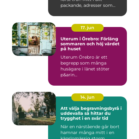
packande, adresser som...
17. jun
Uterum i Örebro: Förläng
sommaren och höj värdet
på huset
Uterum Örebro är ett
begrepp som många
husägare i länet stöter
p&arin...
14. jun
Att välja begravningsbyrå i
uddevalla så hittar du
trygghet i en svår tid
När en närstående går bort
hamnar många mitt i en
känslomässig storm.