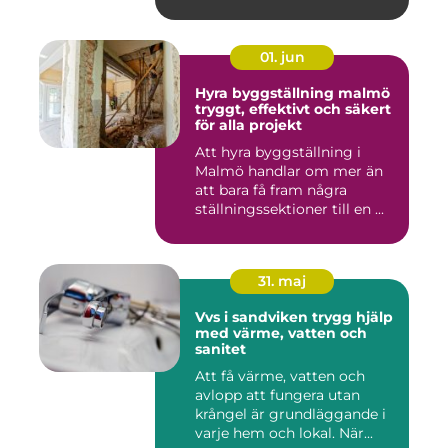
01. jun
Hyra byggställning malmö
tryggt, effektivt och säkert
för alla projekt
Att hyra byggställning i
Malmö handlar om mer än
att bara få fram några
ställningssektioner till en ...
31. maj
Vvs i sandviken trygg hjälp
med värme, vatten och
sanitet
Att få värme, vatten och
avlopp att fungera utan
krångel är grundläggande i
varje hem och lokal. När...