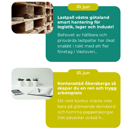
01. jun
Lastpall västra götaland
smart hantering för
logistik, lager och industri
Behovet av hållbara och
prisvärda lastpallar har ökat
snabbt i takt med att fler
företag i Västsveri...
01. jun
Kontorsstäd Åkersberga så
skapar du en ren och trygg
arbetsplats
Ett rent kontor märks inte
bara på glänsande skrivbord
och tomma papperskorgar.
Det påverkar också h...