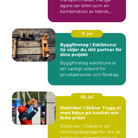
ägare ser bilen som en
kombination av teknik,
komfor...
11. jul
Byggföretag i Eskilstuna:
Så väljer du rätt partner för
dina projekt
Byggföretag eskilstuna är
ett vanligt sökord för
privatpersoner och företag...
06. jul
Elektriker i Skåne: Trygg el
med fokus på kvalitet och
fasta priser
Elektriker i Skåne är ett
samlingsbegrepp för alla de
behöriga yrkespersoner so...