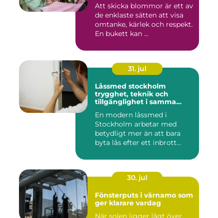
Att skicka blommor är ett av
de enklaste sätten att visa
omtanke, kärlek och respekt.
En bukett kan ...
31. jul
Låssmed stockholm
trygghet, teknik och
tillgänglighet i samma
lösning
En modern låssmed i
Stockholm arbetar med
betydligt mer än att bara
byta lås efter ett inbrott
eller...
30. jul
Fönsterputs i värnamo som
ger klarare vardag
När solen ligger lågt över