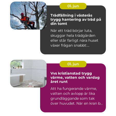
01. jun
Trädfällning i västerås
trygg hantering av träd på
din tomt
När ett träd börjar luta,
skuggar hela trädgården
eller står farligt nära huset
växer frågan snabbt:...
01. jun
Vvs kristianstad trygg
värme, vatten och vardag
året runt
Att ha fungerande värme,
vatten och avlopp är lika
grundläggande som tak
över huvudet. När en kran b...