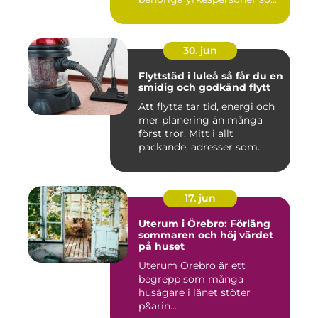
30. jun
Flyttstäd i luleå så får du en
smidig och godkänd flytt
Att flytta tar tid, energi och
mer planering än många
först tror. Mitt i allt
packande, adresser som...
17. jun
Uterum i Örebro: Förläng
sommaren och höj värdet
på huset
Uterum Örebro är ett
begrepp som många
husägare i länet stöter
p&arin...