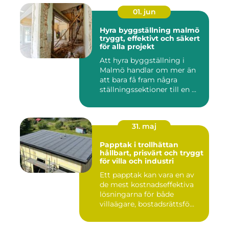
01. jun
Hyra byggställning malmö
tryggt, effektivt och säkert
för alla projekt
Att hyra byggställning i
Malmö handlar om mer än
att bara få fram några
ställningssektioner till en ...
31. maj
Papptak i trollhättan
hållbart, prisvärt och tryggt
för villa och industri
Ett papptak kan vara en av
de mest kostnadseffektiva
lösningarna för både
villaägare, bostadsrättsfö...