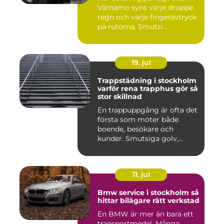
Värnamo syns varje droppe
regn och varje fingeravtryck
på rutorna. Smutsi...
19. jul
Trappstädning i stockholm
varför rena trapphus gör så
stor skillnad
En trappuppgång är ofta det
första som möter både
boende, besökare och
kunder. Smutsiga golv,
dammig...
11. jul
Bmw service i stockholm så
hittar bilägare rätt verkstad
En BMW är mer än bara ett
transportmedel. Många