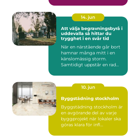
14. jun
Att välja begravningsbyrå i
uddevalla så hittar du
trygghet i en svår tid
När en närstående går bort
hamnar många mitt i en
känslomässig storm.
Samtidigt uppstår en rad
prakt...
10. jun
Byggstädning stockholm
Byggstädning stockholm är
en avgörande del av varje
byggprojekt när lokaler ska
göras klara för infl...