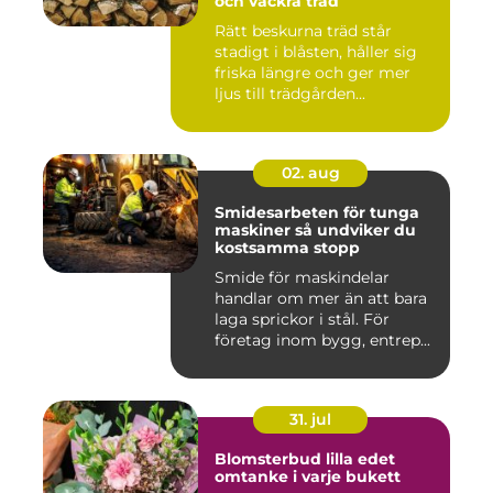
och vackra träd
Rätt beskurna träd står
stadigt i blåsten, håller sig
friska längre och ger mer
ljus till trädgården...
02. aug
Smidesarbeten för tunga
maskiner så undviker du
kostsamma stopp
Smide för maskindelar
handlar om mer än att bara
laga sprickor i stål. För
företag inom bygg, entrep...
31. jul
Blomsterbud lilla edet
omtanke i varje bukett