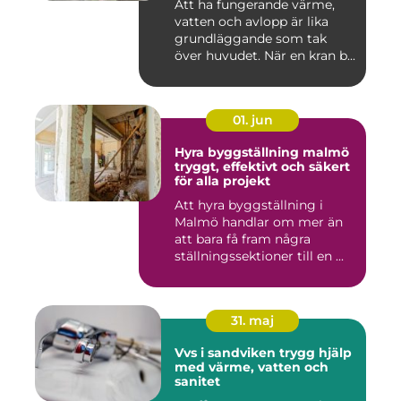
Att ha fungerande värme,
vatten och avlopp är lika
grundläggande som tak
över huvudet. När en kran b...
01. jun
Hyra byggställning malmö
tryggt, effektivt och säkert
för alla projekt
Att hyra byggställning i
Malmö handlar om mer än
att bara få fram några
ställningssektioner till en ...
31. maj
Vvs i sandviken trygg hjälp
med värme, vatten och
sanitet