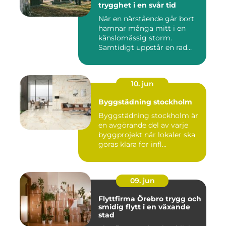
trygghet i en svår tid
När en närstående går bort
hamnar många mitt i en
känslomässig storm.
Samtidigt uppstår en rad
prakt...
10. jun
Byggstädning stockholm
Byggstädning stockholm är
en avgörande del av varje
byggprojekt när lokaler ska
göras klara för infl...
09. jun
Flyttfirma Örebro trygg och
smidig flytt i en växande
stad