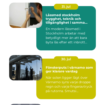
31. jul
Låssmed stockholm
trygghet, teknik och
tillgänglighet i samma
lösning
En modern låssmed i
Stockholm arbetar med
betydligt mer än att bara
byta lås efter ett inbrott
eller...
30. jul
Fönsterputs i värnamo som
ger klarare vardag
När solen ligger lågt över
Värnamo syns varje droppe
regn och varje fingeravtryck
på rutorna. Smutsi...