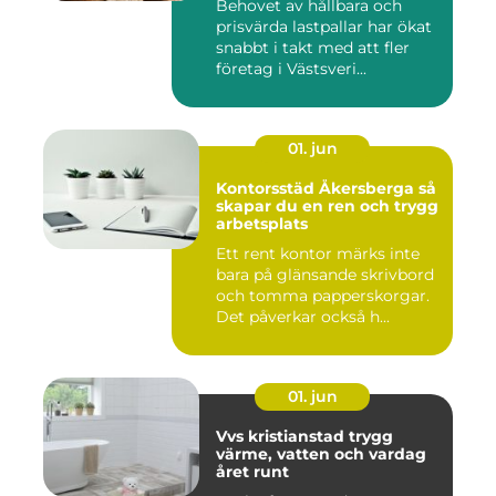
Behovet av hållbara och
prisvärda lastpallar har ökat
snabbt i takt med att fler
företag i Västsveri...
01. jun
Kontorsstäd Åkersberga så
skapar du en ren och trygg
arbetsplats
Ett rent kontor märks inte
bara på glänsande skrivbord
och tomma papperskorgar.
Det påverkar också h...
01. jun
Vvs kristianstad trygg
värme, vatten och vardag
året runt