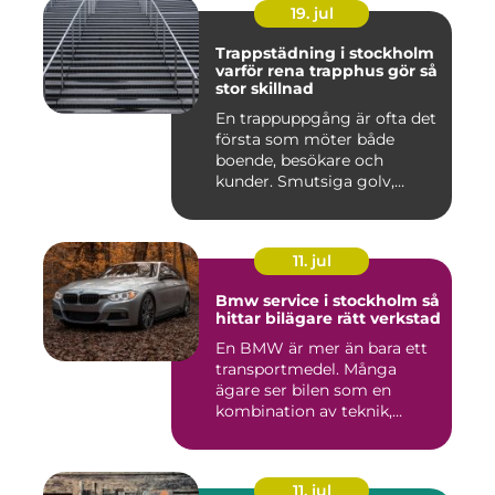
19. jul
Trappstädning i stockholm
varför rena trapphus gör så
stor skillnad
En trappuppgång är ofta det
första som möter både
boende, besökare och
kunder. Smutsiga golv,
dammig...
11. jul
Bmw service i stockholm så
hittar bilägare rätt verkstad
En BMW är mer än bara ett
transportmedel. Många
ägare ser bilen som en
kombination av teknik,
komfor...
11. jul