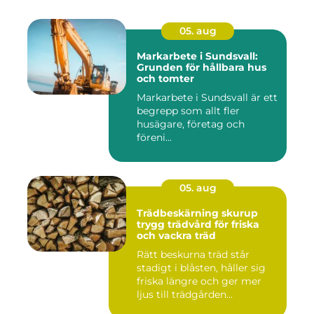
05. aug
Markarbete i Sundsvall:
Grunden för hållbara hus
och tomter
Markarbete i Sundsvall är ett
begrepp som allt fler
husägare, företag och
föreni...
05. aug
Trädbeskärning skurup
trygg trädvård för friska
och vackra träd
Rätt beskurna träd står
stadigt i blåsten, håller sig
friska längre och ger mer
ljus till trädgården...