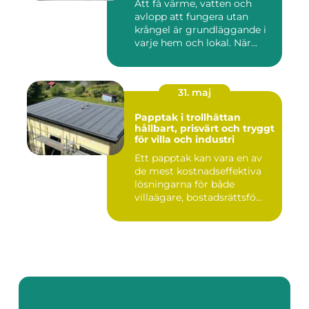
Att få värme, vatten och
avlopp att fungera utan
krångel är grundläggande i
varje hem och lokal. När...
31. maj
Papptak i trollhättan
hållbart, prisvärt och tryggt
för villa och industri
Ett papptak kan vara en av
de mest kostnadseffektiva
lösningarna för både
villaägare, bostadsrättsfö...