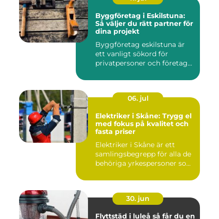
Byggföretag i Eskilstuna:
Så väljer du rätt partner för
dina projekt
Byggföretag eskilstuna är
ett vanligt sökord för
privatpersoner och företag...
06. jul
Elektriker i Skåne: Trygg el
med fokus på kvalitet och
fasta priser
Elektriker i Skåne är ett
samlingsbegrepp för alla de
behöriga yrkespersoner so...
30. jun
Flyttstäd i luleå så får du en