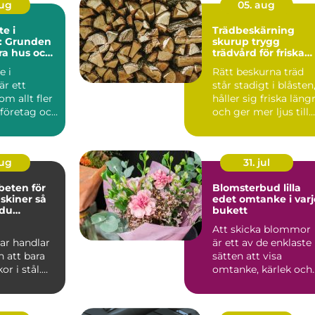
aug
05. aug
e i
Trädbeskärning
l: Grunden
skurup trygg
ara hus och
trädvård för friska
och vackra träd
e i
Rätt beskurna träd
är ett
står stadigt i blåsten
m allt fler
håller sig friska läng
 företag och
och ger mer ljus till
trädgården...
aug
31. jul
beten för
Blomsterbud lilla
iner så
edet omtanke i varje
 du
bukett
a stopp
Att skicka blommor
ar handlar
är ett av de enklaste
 att bara
sätten att visa
or i stål.
omtanke, kärlek och
ag inom
respekt. En bukett
ep...
kan ...