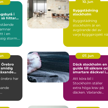
jun
10. jun
Byggstädning
gsbyrå i
stockholm
ar
Byggstädning
et i en svår
rstående
stockholm är en
hamnar
avgörande del av
t i en
varje byggprojekt nä
sig storm.
lokaler ska göras kla
 uppstår en
för infl...
jun
07. jun
a Örebro
Däck stockholm en
 smidig
guide till säkrare o
 växande
smartare däckval i
huvudstaden
 örebro har
Att köra bil i
Stockholm ställer
mande
extra höga krav på
däcken. Växlande
soner som
väder, trånga gator,
trygg,
kökörning ...