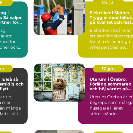
ul
06. jul
ag i
Elektriker i Skåne:
: Så väljer
Trygg el med fokus
rtner för
på kvalitet och fast
ekt
priser
tag
Elektriker i Skåne är
 är ett
ett samlingsbegrep
kord för
för alla de behöriga
soner och
yrkespersoner so...
jun
17. jun
luleå så
Uterum i Örebro:
 smidig och
Förläng sommaren
lytt
och höj värdet på
huset
ar tid,
Uterum Örebro är et
h mer
begrepp som mång
 än många
husägare i länet
Mitt i allt
stöter p&arin...
 adresser