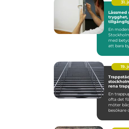
31. j
Låssmed 
trygghet,
tillgängli
samma lö
En modern
Stockholm
med betyd
att bara by
ett inbrott 
19. j
Trappstäd
stockholm varf
rena trap
stor skill
En trappu
ofta det f
möter båd
besökare 
Smutsiga 
dammig...