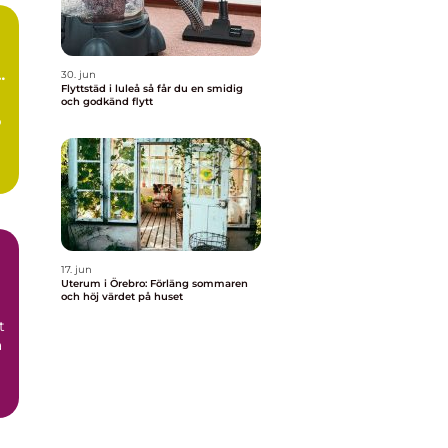
a
30. jun
Flyttstäd i luleå så får du en smidig
och godkänd flytt
p
17. jun
Uterum i Örebro: Förläng sommaren
och höj värdet på huset
t
a