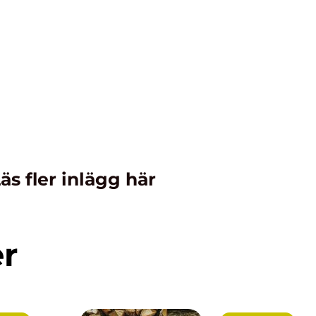
äs fler inlägg här
er