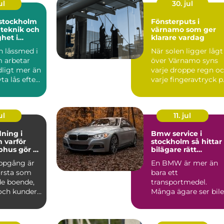
ul
30. jul
stockholm
Fönsterputs i
 teknik och
värnamo som ger
ghet i
klarare vardag
sning
 låssmed i
När solen ligger lågt
 arbetar
över Värnamo syns
ligt mer än
varje droppe regn o
ta lås efter
varje fingeravtryck p
eller...
rutorna. Smutsi...
ul
11. jul
ning i
Bmw service i
ör
stockholm så hittar
phus gör så
bilägare rätt
nad
verkstad
ppgång är
En BMW är mer än
örsta som
bara ett
e boende,
transportmedel.
och kunder.
Många ägare ser bil
golv,
som en kombination
av teknik, komfor...