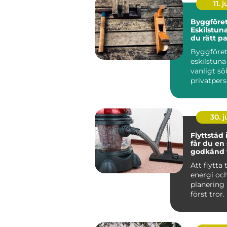
11. j
Byggföret
Eskilstuna
du rätt pa
dina proj
Byggföre
eskilstuna
vanligt sö
privatper
företag...
30. 
Flyttstäd i 
får du en
godkänd f
Att flytta t
energi oc
planering
först tror. 
packande,
som...