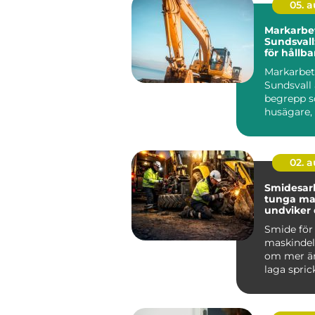
05. 
Markarbet
Sundsval
för hållb
tomter
Markarbet
Sundsvall 
begrepp so
husägare,
föreni...
02. 
Smidesar
tunga mask
undviker
kostsamm
Smide för
maskindel
om mer än
laga sprick
För föret
bygg, entr