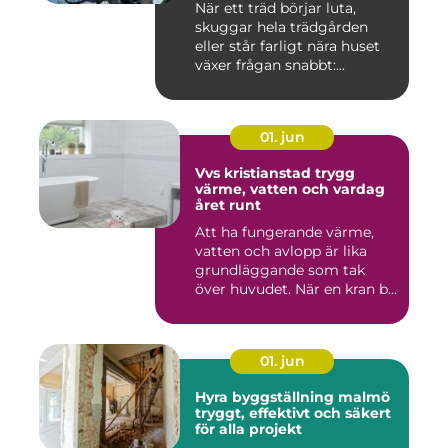
När ett träd börjar luta,
skuggar hela trädgården
eller står farligt nära huset
växer frågan snabbt:...
01. jun
Vvs kristianstad trygg
värme, vatten och vardag
året runt
Att ha fungerande värme,
vatten och avlopp är lika
grundläggande som tak
över huvudet. När en kran b...
01. jun
Hyra byggställning malmö
tryggt, effektivt och säkert
för alla projekt