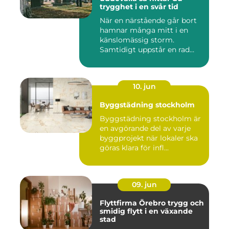
trygghet i en svår tid
När en närstående går bort
hamnar många mitt i en
känslomässig storm.
Samtidigt uppstår en rad
prakt...
10. jun
Byggstädning stockholm
Byggstädning stockholm är
en avgörande del av varje
byggprojekt när lokaler ska
göras klara för infl...
09. jun
Flyttfirma Örebro trygg och
smidig flytt i en växande
stad