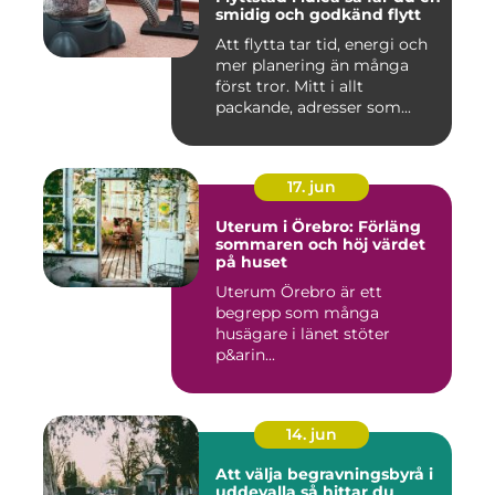
smidig och godkänd flytt
Att flytta tar tid, energi och
mer planering än många
först tror. Mitt i allt
packande, adresser som...
17. jun
Uterum i Örebro: Förläng
sommaren och höj värdet
på huset
Uterum Örebro är ett
begrepp som många
husägare i länet stöter
p&arin...
14. jun
Att välja begravningsbyrå i
uddevalla så hittar du