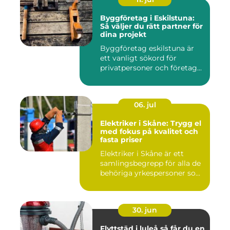
Byggföretag i Eskilstuna:
Så väljer du rätt partner för
dina projekt
Byggföretag eskilstuna är
ett vanligt sökord för
privatpersoner och företag...
06. jul
Elektriker i Skåne: Trygg el
med fokus på kvalitet och
fasta priser
Elektriker i Skåne är ett
samlingsbegrepp för alla de
behöriga yrkespersoner so...
30. jun
Flyttstäd i luleå så får du en