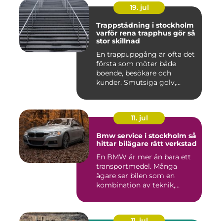
19. jul
Trappstädning i stockholm
varför rena trapphus gör så
stor skillnad
En trappuppgång är ofta det
första som möter både
boende, besökare och
kunder. Smutsiga golv,
dammig...
11. jul
Bmw service i stockholm så
hittar bilägare rätt verkstad
En BMW är mer än bara ett
transportmedel. Många
ägare ser bilen som en
kombination av teknik,
komfor...
11. jul