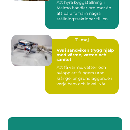
Att hyra byggställning i
Malmö handlar om mer än
att bara få fram några
ställningssektioner till en ...
31. maj
Vvs i sandviken trygg hjälp
med värme, vatten och
sanitet
Att få värme, vatten och
avlopp att fungera utan
krångel är grundläggande i
varje hem och lokal. När...