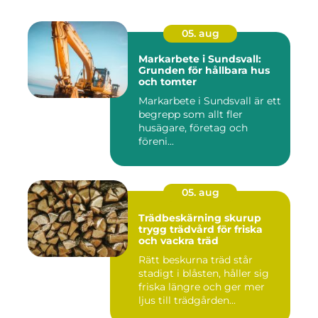
05. aug
Markarbete i Sundsvall:
Grunden för hållbara hus
och tomter
Markarbete i Sundsvall är ett
begrepp som allt fler
husägare, företag och
föreni...
05. aug
Trädbeskärning skurup
trygg trädvård för friska
och vackra träd
Rätt beskurna träd står
stadigt i blåsten, håller sig
friska längre och ger mer
ljus till trädgården...