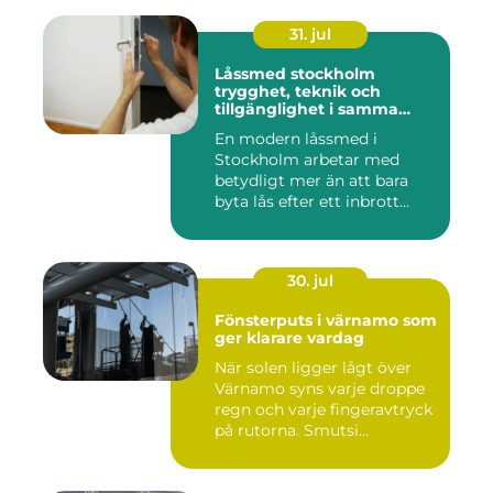
31. jul
Låssmed stockholm
trygghet, teknik och
tillgänglighet i samma
lösning
En modern låssmed i
Stockholm arbetar med
betydligt mer än att bara
byta lås efter ett inbrott
eller...
30. jul
Fönsterputs i värnamo som
ger klarare vardag
När solen ligger lågt över
Värnamo syns varje droppe
regn och varje fingeravtryck
på rutorna. Smutsi...