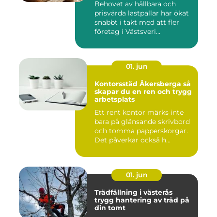
Behovet av hållbara och
prisvärda lastpallar har ökat
snabbt i takt med att fler
företag i Västsveri...
01. jun
Kontorsstäd Åkersberga så
skapar du en ren och trygg
arbetsplats
Ett rent kontor märks inte
bara på glänsande skrivbord
och tomma papperskorgar.
Det påverkar också h...
01. jun
Trädfällning i västerås
trygg hantering av träd på
din tomt