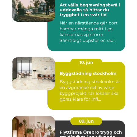
Att välja begravningsbyrå i
uddevalla så hittar du
trygghet i en svår tid
När en närstående går bort
hamnar många mitt i en
känslomässig storm.
Samtidigt uppstår en rad
prakt...
10. jun
Byggstädning stockholm
Byggstädning stockholm är
en avgörande del av varje
byggprojekt när lokaler ska
göras klara för infl...
09. jun
Flyttfirma Örebro trygg och