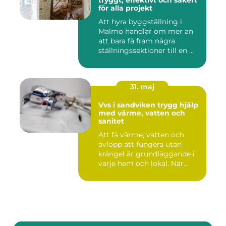
tryggt, effektivt och säkert
för alla projekt
Att hyra byggställning i
Malmö handlar om mer än
att bara få fram några
ställningssektioner till en ...
31. maj
Vvs i sandviken trygg hjälp
med värme, vatten och
sanitet
Att få värme, vatten och
avlopp att fungera utan
krångel är grundläggande i
varje hem och lokal. När...