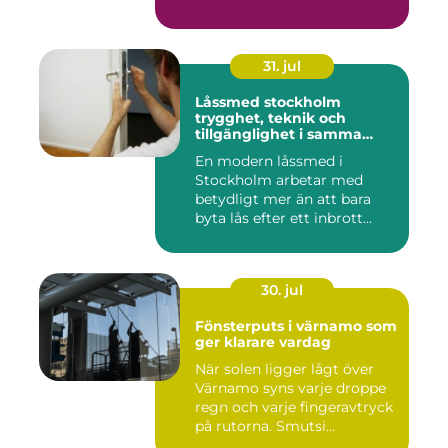
31. jul
Låssmed stockholm
trygghet, teknik och
tillgänglighet i samma
lösning
En modern låssmed i
Stockholm arbetar med
betydligt mer än att bara
byta lås efter ett inbrott
eller...
30. jul
Fönsterputs i värnamo som
ger klarare vardag
När solen ligger lågt över
Värnamo syns varje droppe
regn och varje fingeravtryck
på rutorna. Smutsi...