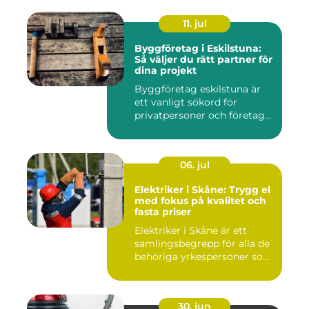
11. jul
Byggföretag i Eskilstuna:
Så väljer du rätt partner för
dina projekt
Byggföretag eskilstuna är
ett vanligt sökord för
privatpersoner och företag...
06. jul
Elektriker i Skåne: Trygg el
med fokus på kvalitet och
fasta priser
Elektriker i Skåne är ett
samlingsbegrepp för alla de
behöriga yrkespersoner so...
30. jun