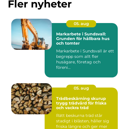
Fler nyheter
05. aug
Markarbete i Sundsvall:
Grunden för hållbara hus
och tomter
Markarbete i Sundsvall är ett
begrepp som allt fler
husägare, företag och
föreni...
05. aug
Trädbeskärning skurup
trygg trädvård för friska
och vackra träd
Rätt beskurna träd står
stadigt i blåsten, håller sig
friska längre och ger mer