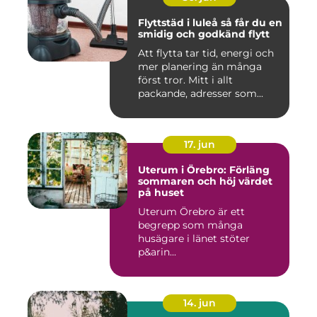
Flyttstäd i luleå så får du en
smidig och godkänd flytt
Att flytta tar tid, energi och
mer planering än många
först tror. Mitt i allt
packande, adresser som...
17. jun
Uterum i Örebro: Förläng
sommaren och höj värdet
på huset
Uterum Örebro är ett
begrepp som många
husägare i länet stöter
p&arin...
14. jun