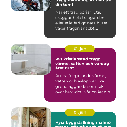
trygg hantering av träd på
din tomt
När ett träd börjar luta,
skuggar hela trädgården
eller står farligt nära huset
växer frågan snabbt:...
01. jun
Vvs kristianstad trygg
värme, vatten och vardag
året runt
Att ha fungerande värme,
vatten och avlopp är lika
grundläggande som tak
över huvudet. När en kran b...
01. jun
Hyra byggställning malmö