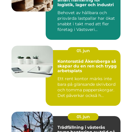
smart hantering för
logistik, lager och industri
Behovet av hållbara och
prisvärda lastpallar har ökat
snabbt i takt med att fler
företag i Västsveri...
01. jun
Kontorsstäd Åkersberga så
skapar du en ren och trygg
arbetsplats
Ett rent kontor märks inte
bara på glänsande skrivbord
och tomma papperskorgar.
Det påverkar också h...
01. jun
Trädfällning i västerås