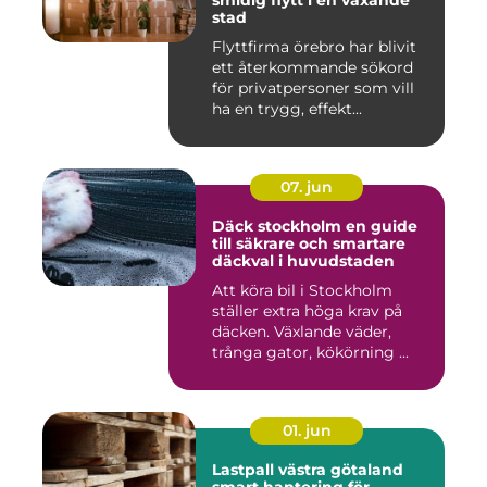
smidig flytt i en växande
stad
Flyttfirma örebro har blivit
ett återkommande sökord
för privatpersoner som vill
ha en trygg, effekt...
07. jun
Däck stockholm en guide
till säkrare och smartare
däckval i huvudstaden
Att köra bil i Stockholm
ställer extra höga krav på
däcken. Växlande väder,
trånga gator, kökörning ...
01. jun
Lastpall västra götaland