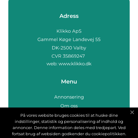
Adress
web:
www.klikko.dk
Menu
Annonsering
Om oss
Cookies
På vores website bruges cookies til at huske dine
indstillinger, statistik og personalisering af indhold og
Kontakta oss
annoncer. Denne information deles med tredjepart. Ved
Sitemap
fortsat brug af websiden godkender du cookiepolitikken.