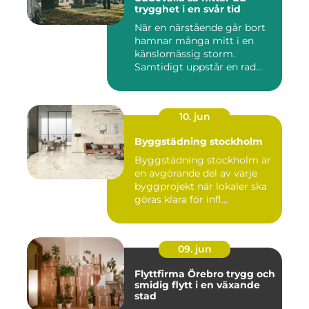
trygghet i en svår tid
När en närstående går bort
hamnar många mitt i en
känslomässig storm.
Samtidigt uppstår en rad
prakt...
10. jun
Byggstädning stockholm
Byggstädning stockholm är
en avgörande del av varje
byggprojekt när lokaler ska
göras klara för infl...
09. jun
Flyttfirma Örebro trygg och
smidig flytt i en växande
stad