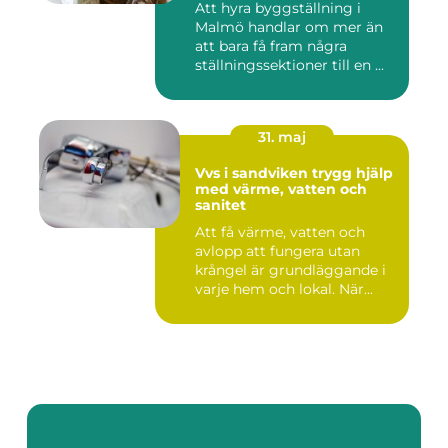
Att hyra byggställning i
Malmö handlar om mer än
att bara få fram några
ställningssektioner till en ...
31. maj
Vvs i sandviken trygg hjälp
med värme, vatten och
sanitet
Att få värme, vatten och
avlopp att fungera utan
krångel är grundläggande i
varje hem och lokal. När...