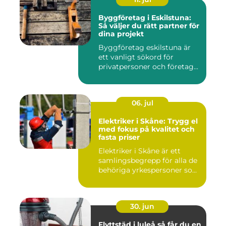
Byggföretag i Eskilstuna:
Så väljer du rätt partner för
dina projekt
Byggföretag eskilstuna är
ett vanligt sökord för
privatpersoner och företag...
06. jul
Elektriker i Skåne: Trygg el
med fokus på kvalitet och
fasta priser
Elektriker i Skåne är ett
samlingsbegrepp för alla de
behöriga yrkespersoner so...
30. jun
Flyttstäd i luleå så får du en