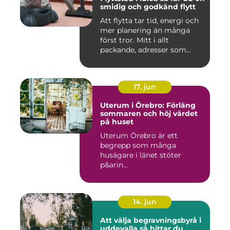
smidig och godkänd flytt
Att flytta tar tid, energi och
mer planering än många
först tror. Mitt i allt
packande, adresser som...
17. jun
Uterum i Örebro: Förläng
sommaren och höj värdet
på huset
Uterum Örebro är ett
begrepp som många
husägare i länet stöter
p&arin...
14. jun
Att välja begravningsbyrå i
uddevalla så hittar du