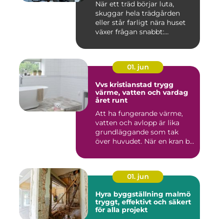
När ett träd börjar luta,
skuggar hela trädgården
eller står farligt nära huset
växer frågan snabbt:...
01. jun
Vvs kristianstad trygg
värme, vatten och vardag
året runt
Att ha fungerande värme,
vatten och avlopp är lika
grundläggande som tak
över huvudet. När en kran b...
01. jun
Hyra byggställning malmö
tryggt, effektivt och säkert
för alla projekt