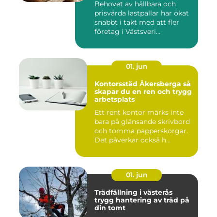
Behovet av hållbara och
prisvärda lastpallar har ökat
snabbt i takt med att fler
företag i Västsveri...
01. jun
Kontorsstäd Åkersberga så
skapar du en ren och trygg
arbetsplats
Ett rent kontor märks inte
bara på glänsande skrivbord
och tomma papperskorgar.
Det påverkar också h...
01. jun
Trädfällning i västerås
trygg hantering av träd på
din tomt