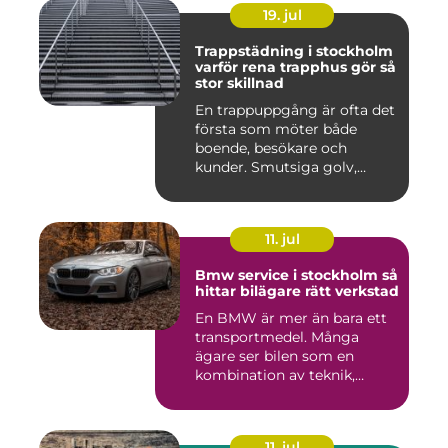
19. jul
Trappstädning i stockholm
varför rena trapphus gör så
stor skillnad
En trappuppgång är ofta det
första som möter både
boende, besökare och
kunder. Smutsiga golv,
dammig...
11. jul
Bmw service i stockholm så
hittar bilägare rätt verkstad
En BMW är mer än bara ett
transportmedel. Många
ägare ser bilen som en
kombination av teknik,
komfor...
11. jul