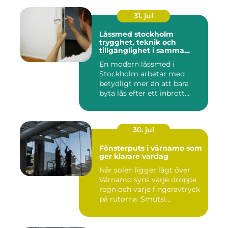
31. jul
Låssmed stockholm
trygghet, teknik och
tillgänglighet i samma
lösning
En modern låssmed i
Stockholm arbetar med
betydligt mer än att bara
byta lås efter ett inbrott
eller...
30. jul
Fönsterputs i värnamo som
ger klarare vardag
När solen ligger lågt över
Värnamo syns varje droppe
regn och varje fingeravtryck
på rutorna. Smutsi...