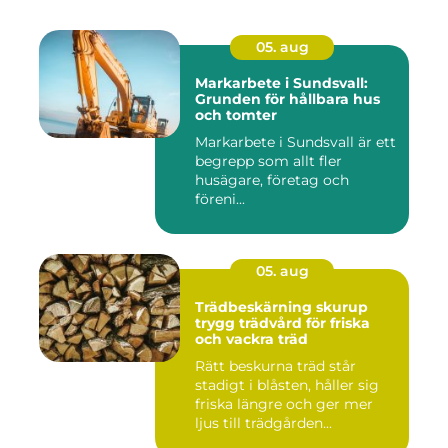
05. aug
Markarbete i Sundsvall:
Grunden för hållbara hus
och tomter
Markarbete i Sundsvall är ett
begrepp som allt fler
husägare, företag och
föreni...
05. aug
Trädbeskärning skurup
trygg trädvård för friska
och vackra träd
Rätt beskurna träd står
stadigt i blåsten, håller sig
friska längre och ger mer
ljus till trädgården...