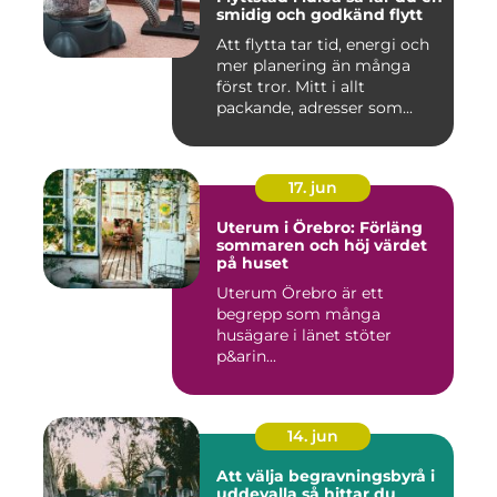
smidig och godkänd flytt
Att flytta tar tid, energi och
mer planering än många
först tror. Mitt i allt
packande, adresser som...
17. jun
Uterum i Örebro: Förläng
sommaren och höj värdet
på huset
Uterum Örebro är ett
begrepp som många
husägare i länet stöter
p&arin...
14. jun
Att välja begravningsbyrå i
uddevalla så hittar du