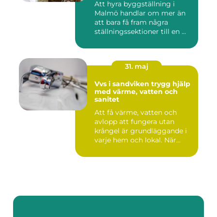
Att hyra byggställning i
Malmö handlar om mer än
att bara få fram några
ställningssektioner till en ...
31. maj
Vvs i sandviken trygg hjälp
med värme, vatten och
sanitet
Att få värme, vatten och
avlopp att fungera utan
krångel är grundläggande i
varje hem och lokal. När...