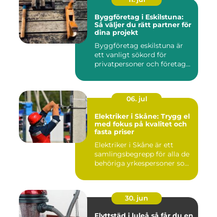
Byggföretag i Eskilstuna:
Så väljer du rätt partner för
dina projekt
Byggföretag eskilstuna är
ett vanligt sökord för
privatpersoner och företag...
06. jul
Elektriker i Skåne: Trygg el
med fokus på kvalitet och
fasta priser
Elektriker i Skåne är ett
samlingsbegrepp för alla de
behöriga yrkespersoner so...
30. jun
Flyttstäd i luleå så får du en