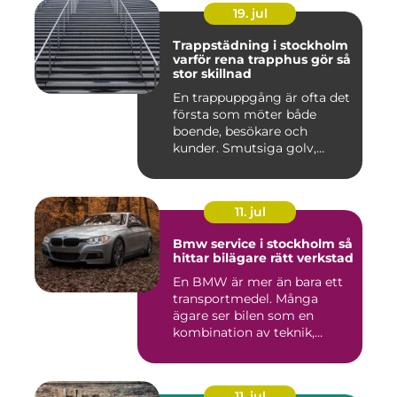
19. jul
Trappstädning i stockholm
varför rena trapphus gör så
stor skillnad
En trappuppgång är ofta det
första som möter både
boende, besökare och
kunder. Smutsiga golv,
dammig...
11. jul
Bmw service i stockholm så
hittar bilägare rätt verkstad
En BMW är mer än bara ett
transportmedel. Många
ägare ser bilen som en
kombination av teknik,
komfor...
11. jul