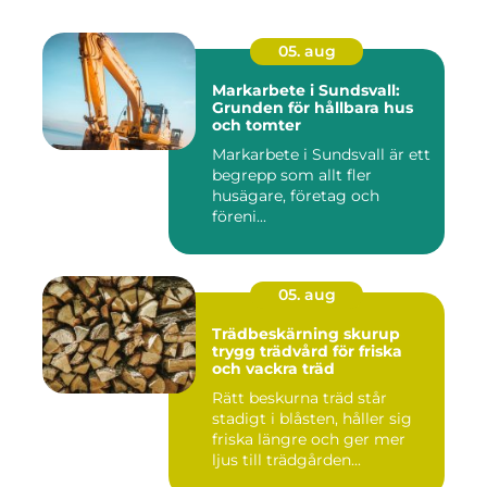
05. aug
Markarbete i Sundsvall:
Grunden för hållbara hus
och tomter
Markarbete i Sundsvall är ett
begrepp som allt fler
husägare, företag och
föreni...
05. aug
Trädbeskärning skurup
trygg trädvård för friska
och vackra träd
Rätt beskurna träd står
stadigt i blåsten, håller sig
friska längre och ger mer
ljus till trädgården...