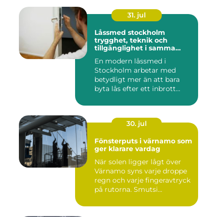
31. jul
Låssmed stockholm
trygghet, teknik och
tillgänglighet i samma
lösning
En modern låssmed i
Stockholm arbetar med
betydligt mer än att bara
byta lås efter ett inbrott
eller...
30. jul
Fönsterputs i värnamo som
ger klarare vardag
När solen ligger lågt över
Värnamo syns varje droppe
regn och varje fingeravtryck
på rutorna. Smutsi...