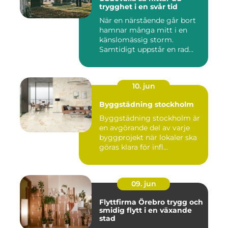
trygghet i en svår tid
När en närstående går bort
hamnar många mitt i en
känslomässig storm.
Samtidigt uppstår en rad
prakt...
10. jun
Byggstädning stockholm
Byggstädning stockholm är
en avgörande del av varje
byggprojekt när lokaler ska
göras klara för infl...
09. jun
Flyttfirma Örebro trygg och
smidig flytt i en växande
stad