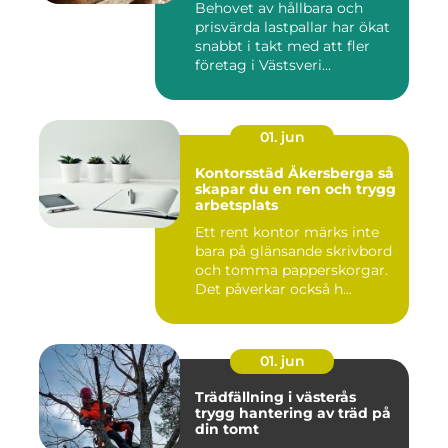
Behovet av hållbara och
prisvärda lastpallar har ökat
snabbt i takt med att fler
företag i Västsveri...
01. jun
Kontorsstäd Åkersberga så
skapar du en ren och trygg
arbetsplats
Ett rent kontor märks inte
bara på glänsande skrivbord
och tomma papperskorgar.
Det påverkar också h...
01. jun
Trädfällning i västerås
trygg hantering av träd på
din tomt