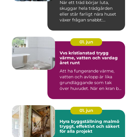
När ett träd börjar luta,
skuggar hela trädgården
eller står farligt nära huset
växer frågan snabbt:...
01. jun
Vvs kristianstad trygg
värme, vatten och vardag
året runt
Att ha fungerande värme,
vatten och avlopp är lika
grundläggande som tak
över huvudet. När en kran b...
01. jun
Hyra byggställning malmö
tryggt, effektivt och säkert
för alla projekt