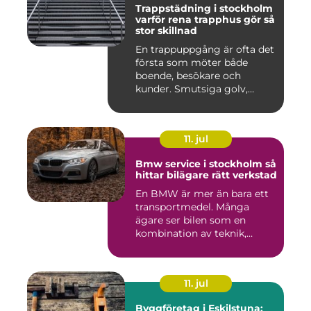
Trappstädning i stockholm
varför rena trapphus gör så
stor skillnad
En trappuppgång är ofta det
första som möter både
boende, besökare och
kunder. Smutsiga golv,
dammig...
11. jul
Bmw service i stockholm så
hittar bilägare rätt verkstad
En BMW är mer än bara ett
transportmedel. Många
ägare ser bilen som en
kombination av teknik,
komfor...
11. jul
Byggföretag i Eskilstuna: