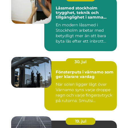
Låssmed stockholm
trygghet, teknik och
tillgänglighet i samma
lösning
En modern låssmed i
Stockholm arbetar med
betydligt mer än att bara
byta lås efter ett inbrott
eller...
30. jul
Fönsterputs i värnamo som
ger klarare vardag
När solen ligger lågt över
Värnamo syns varje droppe
regn och varje fingeravtryck
på rutorna. Smutsi...
19. jul