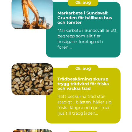
05. aug
Markarbete i Sundsvall:
Grunden för hållbara hus
och tomter
Markarbete i Sundsvall är ett
begrepp som allt fler
husägare, företag och
föreni...
05. aug
Trädbeskärning skurup
trygg trädvård för friska
och vackra träd
Rätt beskurna träd står
stadigt i blåsten, håller sig
friska längre och ger mer
ljus till trädgården...