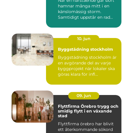
När en närstående går bort
hamnar många mitt i en
känslomässig storm.
Samtidigt uppstår en rad
prakt...
10. jun
Byggstädning stockholm
Byggstädning stockholm är
en avgörande del av varje
byggprojekt när lokaler ska
göras klara för infl...
09. jun
Flyttfirma Örebro trygg och
smidig flytt i en växande
stad
Flyttfirma örebro har blivit
ett återkommande sökord