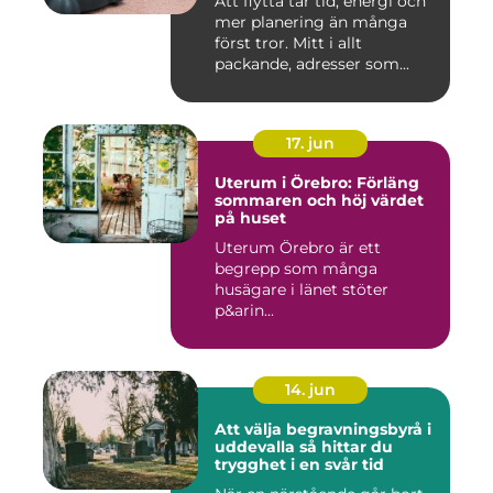
Att flytta tar tid, energi och
mer planering än många
först tror. Mitt i allt
packande, adresser som...
17. jun
Uterum i Örebro: Förläng
sommaren och höj värdet
på huset
Uterum Örebro är ett
begrepp som många
husägare i länet stöter
p&arin...
14. jun
Att välja begravningsbyrå i
uddevalla så hittar du
trygghet i en svår tid