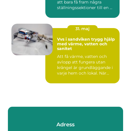
att bara få fram några
ställningssektioner till en ...
31. maj
Vvs i sandviken trygg hjälp
med värme, vatten och
sanitet
Att få värme, vatten och
avlopp att fungera utan
krångel är grundläggande i
varje hem och lokal. När...
Adress