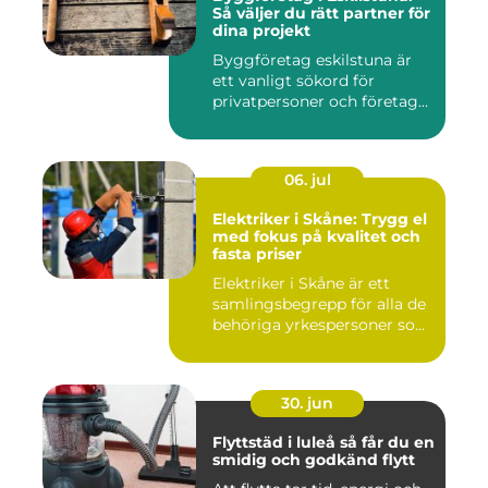
Så väljer du rätt partner för
dina projekt
Byggföretag eskilstuna är
ett vanligt sökord för
privatpersoner och företag...
06. jul
Elektriker i Skåne: Trygg el
med fokus på kvalitet och
fasta priser
Elektriker i Skåne är ett
samlingsbegrepp för alla de
behöriga yrkespersoner so...
30. jun
Flyttstäd i luleå så får du en
smidig och godkänd flytt