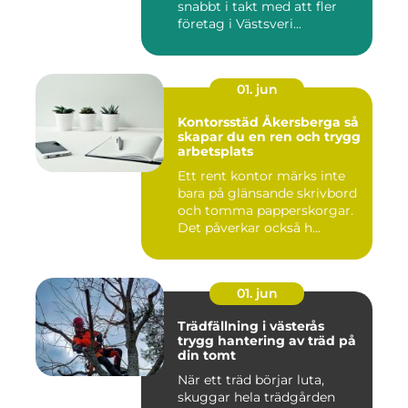
snabbt i takt med att fler
företag i Västsveri...
01. jun
Kontorsstäd Åkersberga så
skapar du en ren och trygg
arbetsplats
Ett rent kontor märks inte
bara på glänsande skrivbord
och tomma papperskorgar.
Det påverkar också h...
01. jun
Trädfällning i västerås
trygg hantering av träd på
din tomt
När ett träd börjar luta,
skuggar hela trädgården