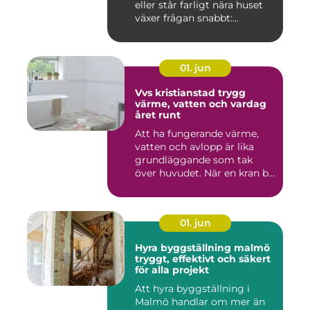
eller står farligt nära huset
växer frågan snabbt:...
01. jun
Vvs kristianstad trygg
värme, vatten och vardag
året runt
Att ha fungerande värme,
vatten och avlopp är lika
grundläggande som tak
över huvudet. När en kran b...
01. jun
Hyra byggställning malmö
tryggt, effektivt och säkert
för alla projekt
Att hyra byggställning i
Malmö handlar om mer än