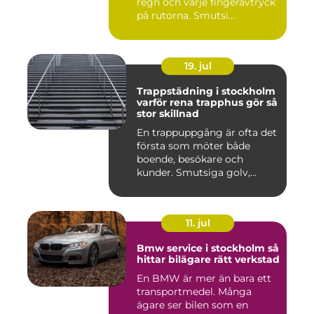
regn och varje fingeravtryck
på rutorna. Smutsi...
19. jul
Trappstädning i stockholm
varför rena trapphus gör så
stor skillnad
En trappuppgång är ofta det
första som möter både
boende, besökare och
kunder. Smutsiga golv,
dammig...
11. jul
Bmw service i stockholm så
hittar bilägare rätt verkstad
En BMW är mer än bara ett
transportmedel. Många
ägare ser bilen som en