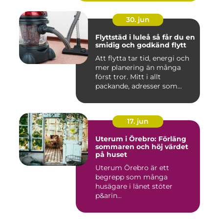
30. jun
Flyttstäd i luleå så får du en
smidig och godkänd flytt
Att flytta tar tid, energi och
mer planering än många
först tror. Mitt i allt
packande, adresser som...
17. jun
Uterum i Örebro: Förläng
sommaren och höj värdet
på huset
Uterum Örebro är ett
begrepp som många
husägare i länet stöter
p&arin...