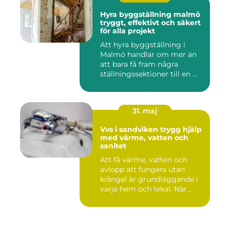
Hyra byggställning malmö
tryggt, effektivt och säkert
för alla projekt
Att hyra byggställning i
Malmö handlar om mer än
att bara få fram några
ställningssektioner till en ...
31. maj
Vvs i sandviken trygg hjälp
med värme, vatten och
sanitet
Att få värme, vatten och
avlopp att fungera utan
krångel är grundläggande i
varje hem och lokal. När...