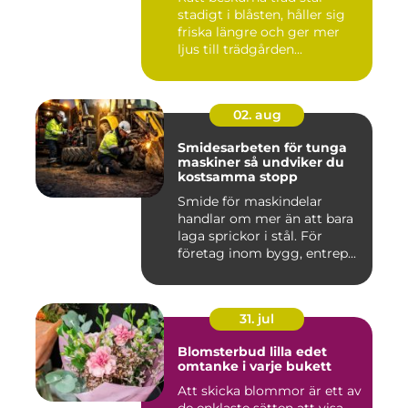
stadigt i blåsten, håller sig
friska längre och ger mer
ljus till trädgården...
02. aug
Smidesarbeten för tunga
maskiner så undviker du
kostsamma stopp
Smide för maskindelar
handlar om mer än att bara
laga sprickor i stål. För
företag inom bygg, entrep...
31. jul
Blomsterbud lilla edet
omtanke i varje bukett
Att skicka blommor är ett av