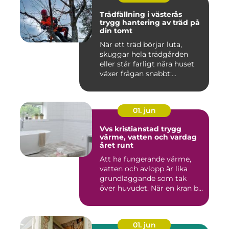
Trädfällning i västerås
trygg hantering av träd på
din tomt
När ett träd börjar luta,
skuggar hela trädgården
eller står farligt nära huset
växer frågan snabbt:...
01. jun
Vvs kristianstad trygg
värme, vatten och vardag
året runt
Att ha fungerande värme,
vatten och avlopp är lika
grundläggande som tak
över huvudet. När en kran b...
01. jun