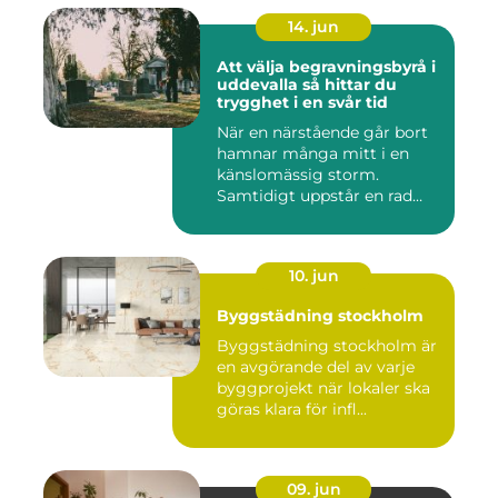
14. jun
Att välja begravningsbyrå i
uddevalla så hittar du
trygghet i en svår tid
När en närstående går bort
hamnar många mitt i en
känslomässig storm.
Samtidigt uppstår en rad
prakt...
10. jun
Byggstädning stockholm
Byggstädning stockholm är
en avgörande del av varje
byggprojekt när lokaler ska
göras klara för infl...
09. jun