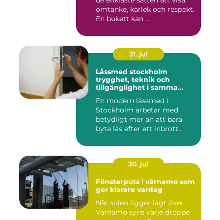
de enklaste sätten att visa
omtanke, kärlek och respekt.
En bukett kan ...
31. jul
Låssmed stockholm
trygghet, teknik och
tillgänglighet i samma
lösning
En modern låssmed i
Stockholm arbetar med
betydligt mer än att bara
byta lås efter ett inbrott
eller...
30. jul
Fönsterputs i värnamo som
ger klarare vardag
När solen ligger lågt över
Värnamo syns varje droppe