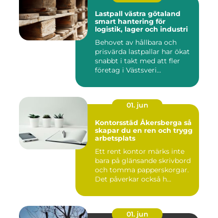
Lastpall västra götaland
smart hantering för
logistik, lager och industri
Behovet av hållbara och
prisvärda lastpallar har ökat
snabbt i takt med att fler
företag i Västsveri...
01. jun
Kontorsstäd Åkersberga så
skapar du en ren och trygg
arbetsplats
Ett rent kontor märks inte
bara på glänsande skrivbord
och tomma papperskorgar.
Det påverkar också h...
01. jun