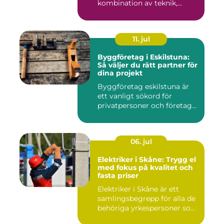
kombination av teknik,
komfor...
11. jul
Byggföretag i Eskilstuna:
Så väljer du rätt partner för
dina projekt
Byggföretag eskilstuna är
ett vanligt sökord för
privatpersoner och företag...
06. jul
Elektriker i Skåne: Trygg el
med fokus på kvalitet och
fasta priser
Elektriker i Skåne är ett
samlingsbegrepp för alla de
behöriga yrkespersoner so...