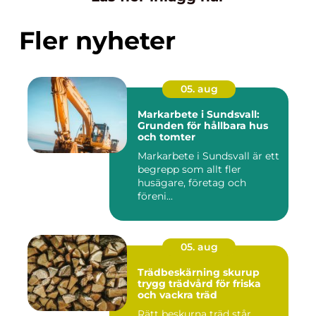
Fler nyheter
05. aug
Markarbete i Sundsvall:
Grunden för hållbara hus
och tomter
Markarbete i Sundsvall är ett
begrepp som allt fler
husägare, företag och
föreni...
05. aug
Trädbeskärning skurup
trygg trädvård för friska
och vackra träd
Rätt beskurna träd står