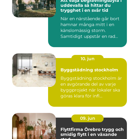
Att välja begravningsbyrå i
uddevalla så hittar du
trygghet i en svår tid
När en närstående går bort
hamnar många mitt i en
känslomässig storm.
Samtidigt uppstår en rad
prakt...
10. jun
Byggstädning stockholm
Byggstädning stockholm är
en avgörande del av varje
byggprojekt när lokaler ska
göras klara för infl...
09. jun
Flyttfirma Örebro trygg och
smidig flytt i en växande