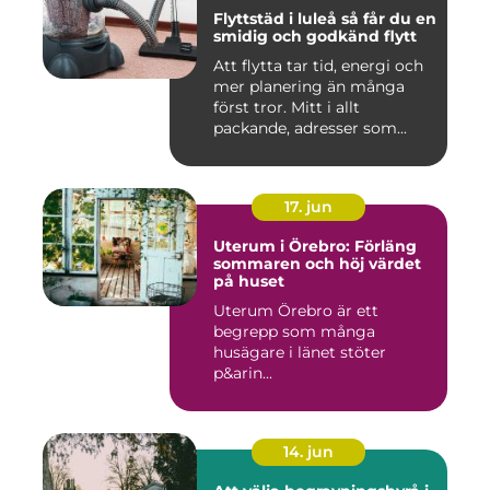
Flyttstäd i luleå så får du en
smidig och godkänd flytt
Att flytta tar tid, energi och
mer planering än många
först tror. Mitt i allt
packande, adresser som...
17. jun
Uterum i Örebro: Förläng
sommaren och höj värdet
på huset
Uterum Örebro är ett
begrepp som många
husägare i länet stöter
p&arin...
14. jun