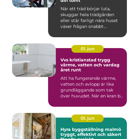
din tomt
När ett träd börjar luta,
skuggar hela trädgården
eller står farligt nära huset
växer frågan snabbt:...
01. jun
Vvs kristianstad trygg
värme, vatten och vardag
året runt
Att ha fungerande värme,
vatten och avlopp är lika
grundläggande som tak
över huvudet. När en kran b...
01. jun
Hyra byggställning malmö
tryggt, effektivt och säkert