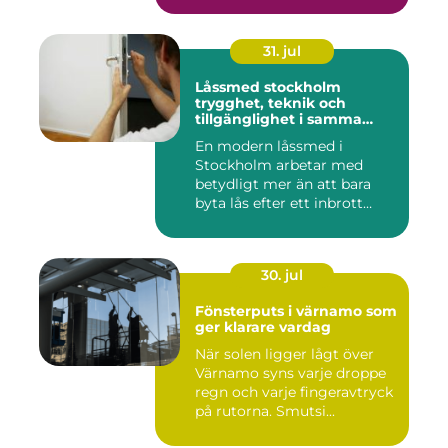
31. jul
Låssmed stockholm
trygghet, teknik och
tillgänglighet i samma
lösning
En modern låssmed i
Stockholm arbetar med
betydligt mer än att bara
byta lås efter ett inbrott
eller...
30. jul
Fönsterputs i värnamo som
ger klarare vardag
När solen ligger lågt över
Värnamo syns varje droppe
regn och varje fingeravtryck
på rutorna. Smutsi...