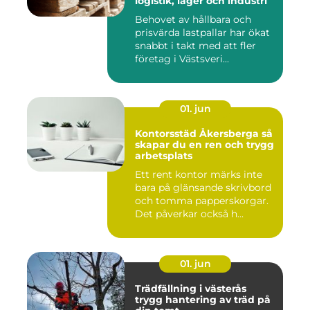
logistik, lager och industri
Behovet av hållbara och
prisvärda lastpallar har ökat
snabbt i takt med att fler
företag i Västsveri...
01. jun
Kontorsstäd Åkersberga så
skapar du en ren och trygg
arbetsplats
Ett rent kontor märks inte
bara på glänsande skrivbord
och tomma papperskorgar.
Det påverkar också h...
01. jun
Trädfällning i västerås
trygg hantering av träd på