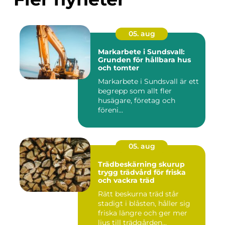
05. aug
Markarbete i Sundsvall:
Grunden för hållbara hus
och tomter
Markarbete i Sundsvall är ett
begrepp som allt fler
husägare, företag och
föreni...
05. aug
Trädbeskärning skurup
trygg trädvård för friska
och vackra träd
Rätt beskurna träd står
stadigt i blåsten, håller sig
friska längre och ger mer
ljus till trädgården...