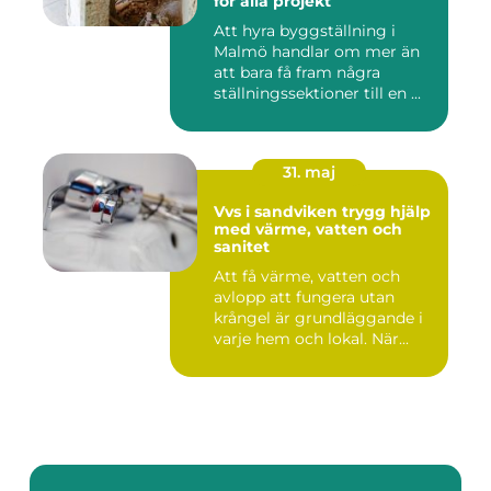
för alla projekt
Att hyra byggställning i
Malmö handlar om mer än
att bara få fram några
ställningssektioner till en ...
31. maj
Vvs i sandviken trygg hjälp
med värme, vatten och
sanitet
Att få värme, vatten och
avlopp att fungera utan
krångel är grundläggande i
varje hem och lokal. När...