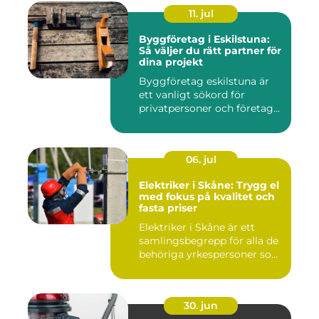
11. jul
Byggföretag i Eskilstuna:
Så väljer du rätt partner för
dina projekt
Byggföretag eskilstuna är
ett vanligt sökord för
privatpersoner och företag...
06. jul
Elektriker i Skåne: Trygg el
med fokus på kvalitet och
fasta priser
Elektriker i Skåne är ett
samlingsbegrepp för alla de
behöriga yrkespersoner so...
30. jun