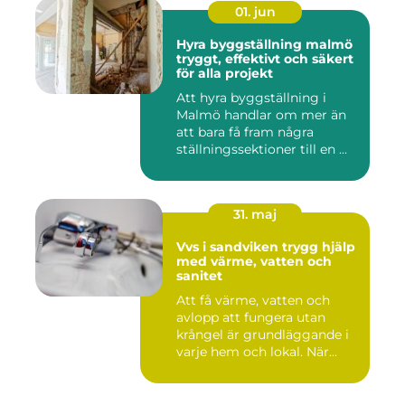
01. jun
Hyra byggställning malmö
tryggt, effektivt och säkert
för alla projekt
Att hyra byggställning i
Malmö handlar om mer än
att bara få fram några
ställningssektioner till en ...
31. maj
Vvs i sandviken trygg hjälp
med värme, vatten och
sanitet
Att få värme, vatten och
avlopp att fungera utan
krångel är grundläggande i
varje hem och lokal. När...