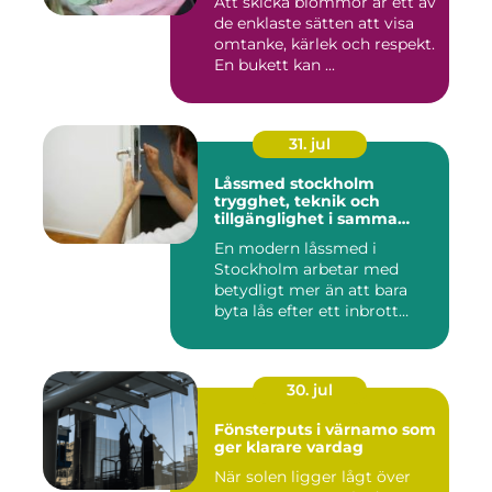
Att skicka blommor är ett av
de enklaste sätten att visa
omtanke, kärlek och respekt.
En bukett kan ...
31. jul
Låssmed stockholm
trygghet, teknik och
tillgänglighet i samma
lösning
En modern låssmed i
Stockholm arbetar med
betydligt mer än att bara
byta lås efter ett inbrott
eller...
30. jul
Fönsterputs i värnamo som
ger klarare vardag
När solen ligger lågt över