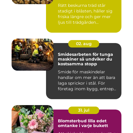
Rätt beskurna träd står
stadigt i blåsten, håller sig
friska längre och ger mer
ljus till trädgården...
02. aug
Smidesarbeten för tunga
maskiner så undviker du
kostsamma stopp
Smide för maskindelar
handlar om mer än att bara
laga sprickor i stål. För
företag inom bygg, entrep...
31. jul
Blomsterbud lilla edet
omtanke i varje bukett