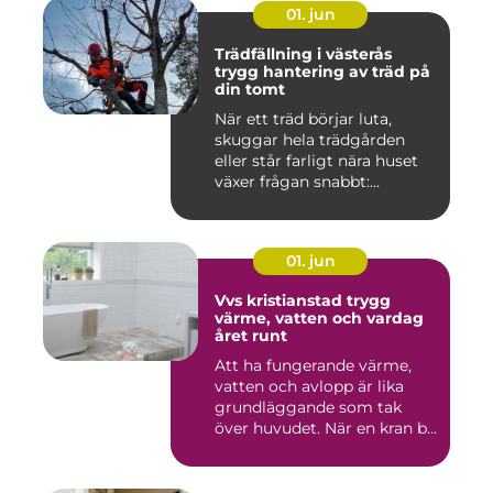
01. jun
Trädfällning i västerås
trygg hantering av träd på
din tomt
När ett träd börjar luta,
skuggar hela trädgården
eller står farligt nära huset
växer frågan snabbt:...
01. jun
Vvs kristianstad trygg
värme, vatten och vardag
året runt
Att ha fungerande värme,
vatten och avlopp är lika
grundläggande som tak
över huvudet. När en kran b...