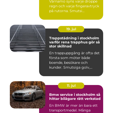
Värnamo syns varje droppe
regn och varje fingeravtryck
på rutorna. Smutsi...
19. jul
Trappstädning i stockholm
varför rena trapphus gör så
stor skillnad
En trappuppgång är ofta det
första som möter både
boende, besökare och
kunder. Smutsiga golv,
dammig...
11. jul
Bmw service i stockholm så
hittar bilägare rätt verkstad
En BMW är mer än bara ett
transportmedel. Många