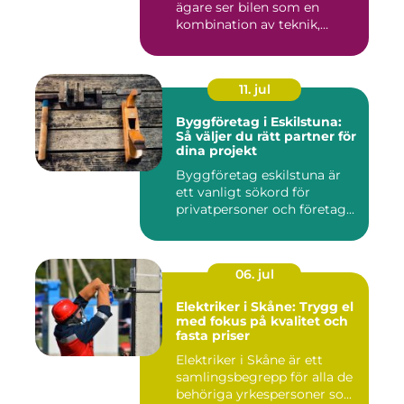
ägare ser bilen som en
kombination av teknik,
komfor...
11. jul
Byggföretag i Eskilstuna:
Så väljer du rätt partner för
dina projekt
Byggföretag eskilstuna är
ett vanligt sökord för
privatpersoner och företag...
06. jul
Elektriker i Skåne: Trygg el
med fokus på kvalitet och
fasta priser
Elektriker i Skåne är ett
samlingsbegrepp för alla de
behöriga yrkespersoner so...