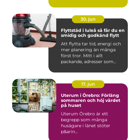
30. jun
Flyttstäd i luleå så får du en
smidig och godkänd flytt
Att flytta tar tid, energi och
mer planering än många
först tror. Mitt i allt
packande, adresser som...
17. jun
Uterum i Örebro: Förläng
sommaren och höj värdet
på huset
Uterum Örebro är ett
begrepp som många
husägare i länet stöter
p&arin...