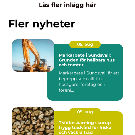
Läs fler inlägg här
Fler nyheter
05. aug
Markarbete i Sundsvall:
Grunden för hållbara hus
och tomter
Markarbete i Sundsvall är ett
begrepp som allt fler
husägare, företag och
föreni...
05. aug
Trädbeskärning skurup
trygg trädvård för friska
och vackra träd