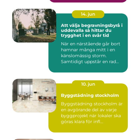
14. jun
Att välja begravningsbyrå i
uddevalla så hittar du
trygghet i en svår tid
När en närstående går bort
hamnar många mitt i en
känslomässig storm.
Samtidigt uppstår en rad
prakt...
10. jun
Byggstädning stockholm
Byggstädning stockholm är
en avgörande del av varje
byggprojekt när lokaler ska
göras klara för infl...