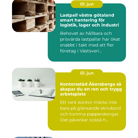
01. jun
Lastpall västra götaland
smart hantering för
logistik, lager och industri
Behovet av hållbara och
prisvärda lastpallar har ökat
snabbt i takt med att fler
företag i Västsveri...
01. jun
Kontorsstäd Åkersberga så
skapar du en ren och trygg
arbetsplats
Ett rent kontor märks inte
bara på glänsande skrivbord
och tomma papperskorgar.
Det påverkar också h...