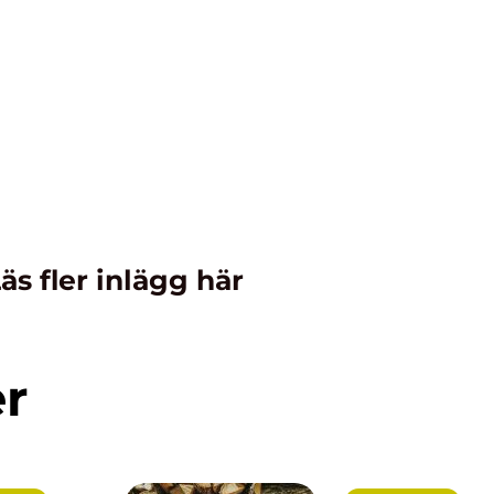
äs fler inlägg här
er