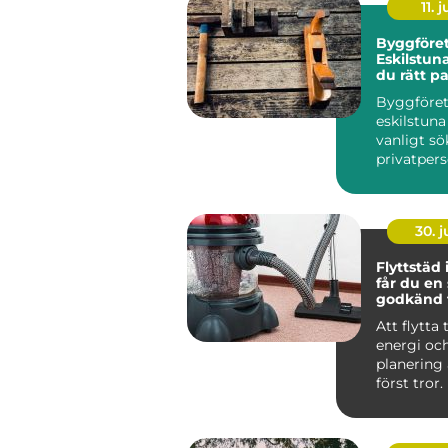
11. j
Byggföret
Eskilstuna
du rätt pa
dina proj
Byggföre
eskilstuna
vanligt sö
privatper
företag...
30. 
Flyttstäd i 
får du en
godkänd f
Att flytta t
energi oc
planering
först tror. 
packande,
som...