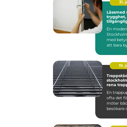
31. j
Låssmed 
trygghet,
tillgängli
samma lö
En modern
Stockholm
med betyd
att bara by
ett inbrott 
19. j
Trappstäd
stockholm varf
rena trap
stor skill
En trappu
ofta det f
möter båd
besökare 
Smutsiga 
dammig...