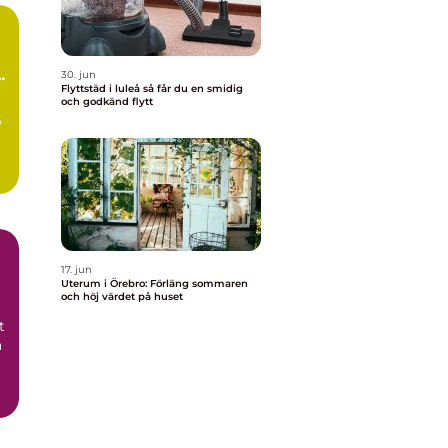
a
30. jun
Flyttstäd i luleå så får du en smidig
och godkänd flytt
p
17. jun
Uterum i Örebro: Förläng sommaren
och höj värdet på huset
t
a