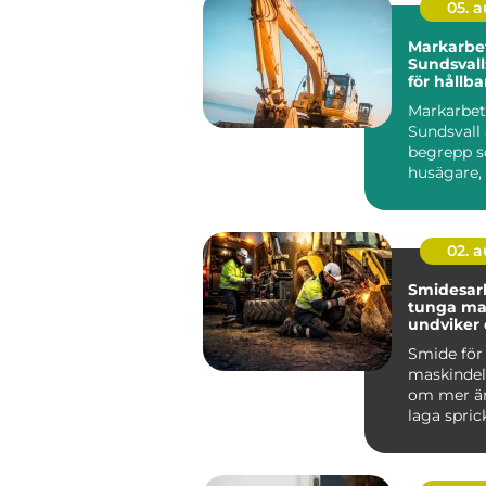
05. 
Markarbet
Sundsval
för hållb
tomter
Markarbet
Sundsvall 
begrepp so
husägare,
föreni...
02. 
Smidesar
tunga mask
undviker
kostsamm
Smide för
maskindel
om mer än
laga sprick
För föret
bygg, entr