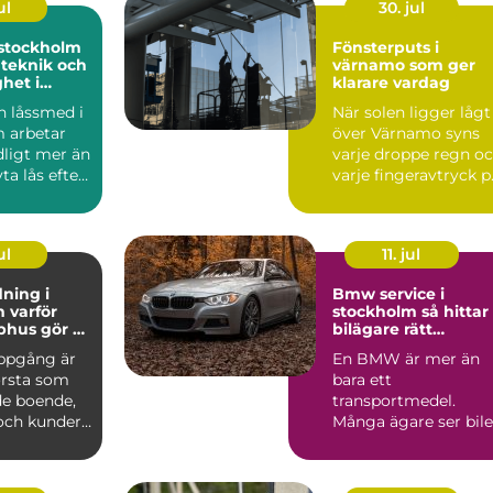
ul
30. jul
stockholm
Fönsterputs i
 teknik och
värnamo som ger
ghet i
klarare vardag
sning
 låssmed i
När solen ligger lågt
 arbetar
över Värnamo syns
ligt mer än
varje droppe regn o
ta lås efter
varje fingeravtryck p
eller...
rutorna. Smutsi...
ul
11. jul
ning i
Bmw service i
ör
stockholm så hittar
phus gör så
bilägare rätt
nad
verkstad
ppgång är
En BMW är mer än
örsta som
bara ett
e boende,
transportmedel.
och kunder.
Många ägare ser bil
golv,
som en kombination
av teknik, komfor...