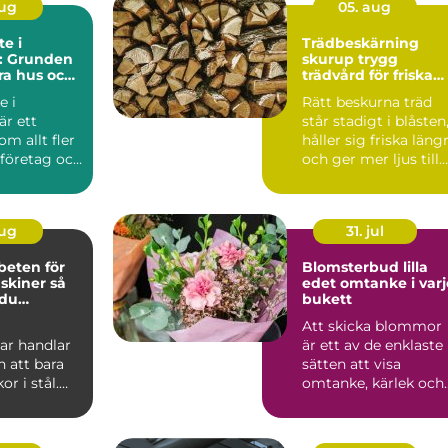
aug
05. aug
e i
Trädbeskärning
l: Grunden
skurup trygg
ara hus och
trädvård för friska
och vackra träd
e i
Rätt beskurna träd
är ett
står stadigt i blåsten
m allt fler
håller sig friska läng
 företag och
och ger mer ljus till
trädgården...
aug
31. jul
beten för
Blomsterbud lilla
iner så
edet omtanke i varje
 du
bukett
a stopp
Att skicka blommor
ar handlar
är ett av de enklaste
 att bara
sätten att visa
or i stål.
omtanke, kärlek och
ag inom
respekt. En bukett
ep...
kan ...