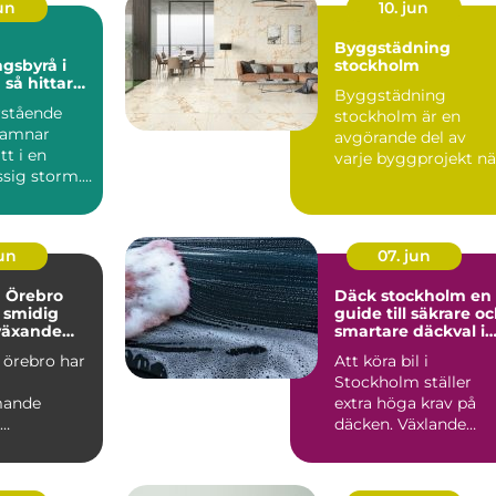
jun
10. jun
Byggstädning
gsbyrå i
stockholm
ar
Byggstädning
et i en svår
rstående
stockholm är en
hamnar
avgörande del av
t i en
varje byggprojekt nä
sig storm.
lokaler ska göras kla
 uppstår en
för infl...
jun
07. jun
a Örebro
Däck stockholm en
 smidig
guide till säkrare o
 växande
smartare däckval i
huvudstaden
 örebro har
Att köra bil i
Stockholm ställer
mande
extra höga krav på
däcken. Växlande
soner som
väder, trånga gator,
trygg,
kökörning ...