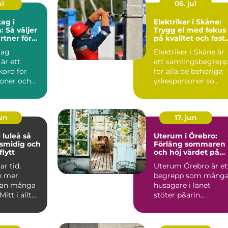
ul
06. jul
ag i
Elektriker i Skåne:
: Så väljer
Trygg el med fokus
rtner för
på kvalitet och fast
ekt
priser
tag
Elektriker i Skåne är
 är ett
ett samlingsbegrep
kord för
för alla de behöriga
soner och
yrkespersoner so...
jun
17. jun
luleå så
Uterum i Örebro:
 smidig och
Förläng sommaren
lytt
och höj värdet på
huset
ar tid,
Uterum Örebro är et
h mer
begrepp som mång
 än många
husägare i länet
Mitt i allt
stöter p&arin...
 adresser