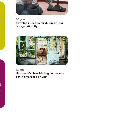
a
30. jun
Flyttstäd i luleå så får du en smidig
och godkänd flytt
p
17. jun
Uterum i Örebro: Förläng sommaren
och höj värdet på huset
t
a