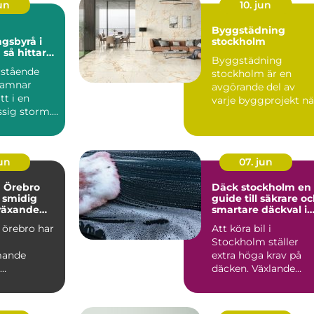
jun
10. jun
Byggstädning
gsbyrå i
stockholm
ar
Byggstädning
et i en svår
rstående
stockholm är en
hamnar
avgörande del av
t i en
varje byggprojekt nä
sig storm.
lokaler ska göras kla
 uppstår en
för infl...
jun
07. jun
a Örebro
Däck stockholm en
 smidig
guide till säkrare o
 växande
smartare däckval i
huvudstaden
 örebro har
Att köra bil i
Stockholm ställer
mande
extra höga krav på
däcken. Växlande
soner som
väder, trånga gator,
trygg,
kökörning ...