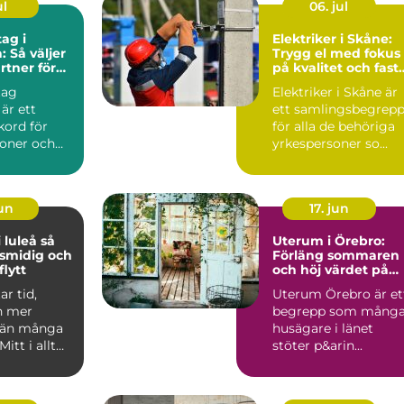
ul
06. jul
ag i
Elektriker i Skåne:
: Så väljer
Trygg el med fokus
rtner för
på kvalitet och fast
ekt
priser
tag
Elektriker i Skåne är
 är ett
ett samlingsbegrep
kord för
för alla de behöriga
soner och
yrkespersoner so...
jun
17. jun
luleå så
Uterum i Örebro:
 smidig och
Förläng sommaren
lytt
och höj värdet på
huset
ar tid,
Uterum Örebro är et
h mer
begrepp som mång
 än många
husägare i länet
Mitt i allt
stöter p&arin...
 adresser