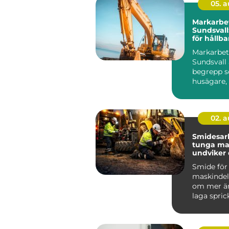
05. 
Markarbet
Sundsval
för hållb
tomter
Markarbet
Sundsvall 
begrepp so
husägare,
föreni...
02. 
Smidesar
tunga mask
undviker
kostsamm
Smide för
maskindel
om mer än
laga sprick
För föret
bygg, entr