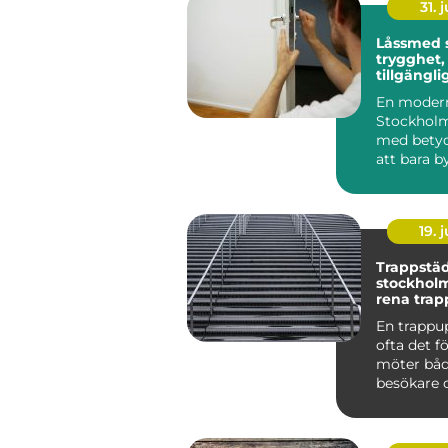
31. j
Låssmed 
trygghet,
tillgängli
samma lö
En modern
Stockholm
med betyd
att bara by
ett inbrott 
19. j
Trappstäd
stockholm varf
rena trap
stor skill
En trappu
ofta det f
möter båd
besökare 
Smutsiga 
dammig...