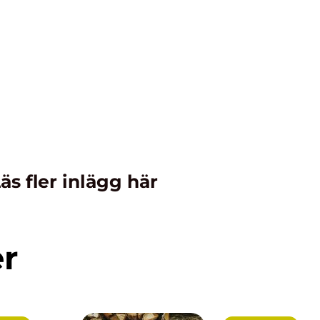
äs fler inlägg här
er