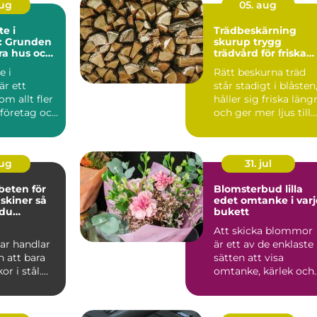
aug
05. aug
e i
Trädbeskärning
l: Grunden
skurup trygg
ara hus och
trädvård för friska
och vackra träd
e i
Rätt beskurna träd
är ett
står stadigt i blåsten
m allt fler
håller sig friska läng
 företag och
och ger mer ljus till
trädgården...
aug
31. jul
beten för
Blomsterbud lilla
iner så
edet omtanke i varje
 du
bukett
a stopp
Att skicka blommor
ar handlar
är ett av de enklaste
 att bara
sätten att visa
or i stål.
omtanke, kärlek och
ag inom
respekt. En bukett
ep...
kan ...