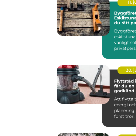
11. j
Byggföret
Eskilstuna
du rätt pa
dina proj
Byggföre
eskilstuna
vanligt sö
privatper
företag...
30. 
Flyttstäd i 
får du en
godkänd f
Att flytta t
energi oc
planering
först tror. 
packande,
som...