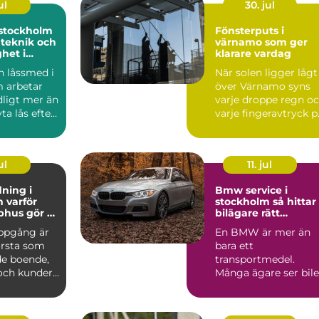
ul
30. jul
stockholm
Fönsterputs i
 teknik och
värnamo som ger
ghet i
klarare vardag
sning
 låssmed i
När solen ligger lågt
 arbetar
över Värnamo syns
ligt mer än
varje droppe regn o
ta lås efter
varje fingeravtryck p
eller...
rutorna. Smutsi...
ul
11. jul
ning i
Bmw service i
ör
stockholm så hittar
phus gör så
bilägare rätt
nad
verkstad
ppgång är
En BMW är mer än
örsta som
bara ett
e boende,
transportmedel.
och kunder.
Många ägare ser bil
golv,
som en kombination
av teknik, komfor...