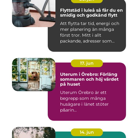
Flyttstäd i luleå så får du en
smidig och godkänd flytt
Att flytta tar tid, energi och
mer planering än många
först tror. Mitt i allt
packande, adresser som...
17. jun
Uterum i Örebro: Förläng
sommaren och höj värdet
på huset
Uterum Örebro är ett
begrepp som många
husägare i länet stöter
p&arin...
14. jun