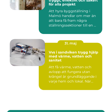
tryggt, effektivt och säkert
för alla projekt
Att hyra byggställning i
Malmö handlar om mer än
att bara få fram några
ställningssektioner till en ...
31. maj
Vvs i sandviken trygg hjälp
med värme, vatten och
sanitet
Att få värme, vatten och
avlopp att fungera utan
krångel är grundläggande i
varje hem och lokal. När...