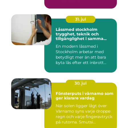
31. jul
Låssmed stockholm
trygghet, teknik och
tillgänglighet i samma
lösning
En modern låssmed i
Stockholm arbetar med
betydligt mer än att bara
byta lås efter ett inbrott
eller...
30. jul
Fönsterputs i värnamo som
ger klarare vardag
När solen ligger lågt över
Värnamo syns varje droppe
regn och varje fingeravtryck
på rutorna. Smutsi...