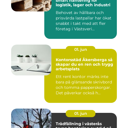
smart hantering för
logistik, lager och industri
Behovet av hållbara och
prisvärda lastpallar har ökat
snabbt i takt med att fler
företag i Västsveri...
01. jun
Kontorsstäd Åkersberga så
skapar du en ren och trygg
arbetsplats
Ett rent kontor märks inte
bara på glänsande skrivbord
och tomma papperskorgar.
Det påverkar också h...
01. jun
Trädfällning i västerås