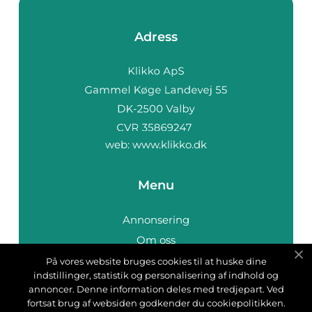
Adress
web:
www.klikko.dk
Menu
Annonsering
Om oss
Cookies
På vores website bruges cookies til at huske dine
indstillinger, statistik og personalisering af indhold og
Kontakta oss
annoncer. Denne information deles med tredjepart. Ved
Sitemap
fortsat brug af websiden godkender du cookiepolitikken.