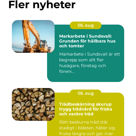
Fler nyheter
05. aug
Markarbete i Sundsvall:
Grunden för hållbara hus
och tomter
Markarbete i Sundsvall är ett
begrepp som allt fler
husägare, företag och
föreni...
05. aug
Trädbeskärning skurup
trygg trädvård för friska
och vackra träd
Rätt beskurna träd står
stadigt i blåsten, håller sig
friska längre och ger mer