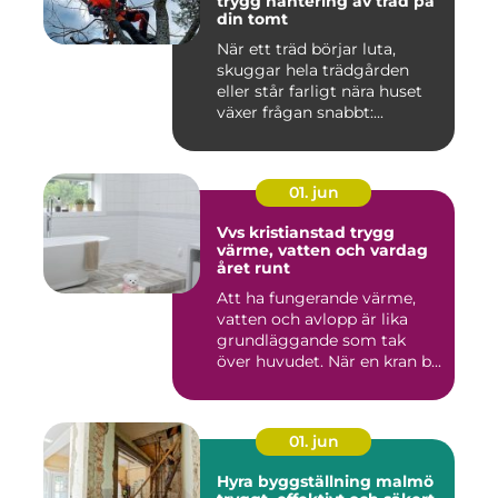
trygg hantering av träd på
din tomt
När ett träd börjar luta,
skuggar hela trädgården
eller står farligt nära huset
växer frågan snabbt:...
01. jun
Vvs kristianstad trygg
värme, vatten och vardag
året runt
Att ha fungerande värme,
vatten och avlopp är lika
grundläggande som tak
över huvudet. När en kran b...
01. jun
Hyra byggställning malmö