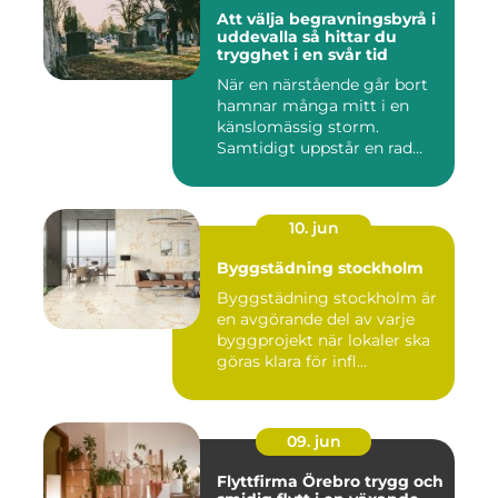
Att välja begravningsbyrå i
uddevalla så hittar du
trygghet i en svår tid
När en närstående går bort
hamnar många mitt i en
känslomässig storm.
Samtidigt uppstår en rad
prakt...
10. jun
Byggstädning stockholm
Byggstädning stockholm är
en avgörande del av varje
byggprojekt när lokaler ska
göras klara för infl...
09. jun
Flyttfirma Örebro trygg och