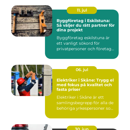
11. jul
Byggföretag i Eskilstuna:
Så väljer du rätt partner för
dina projekt
Byggföretag eskilstuna är
ett vanligt sökord för
privatpersoner och företag...
06. jul
Elektriker i Skåne: Trygg el
med fokus på kvalitet och
fasta priser
Elektriker i Skåne är ett
samlingsbegrepp för alla de
behöriga yrkespersoner so...
30. jun