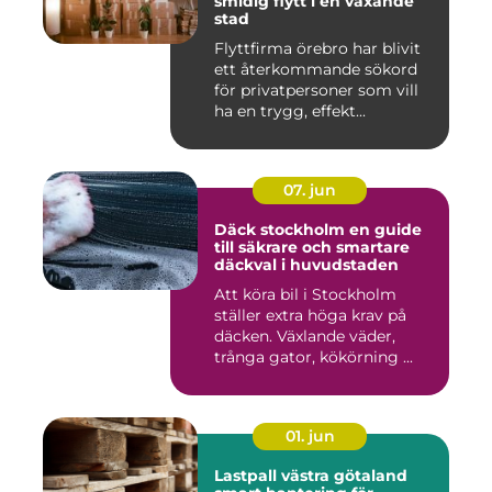
smidig flytt i en växande
stad
Flyttfirma örebro har blivit
ett återkommande sökord
för privatpersoner som vill
ha en trygg, effekt...
07. jun
Däck stockholm en guide
till säkrare och smartare
däckval i huvudstaden
Att köra bil i Stockholm
ställer extra höga krav på
däcken. Växlande väder,
trånga gator, kökörning ...
01. jun
Lastpall västra götaland