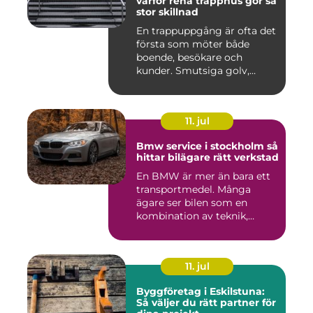
varför rena trapphus gör så
stor skillnad
En trappuppgång är ofta det
första som möter både
boende, besökare och
kunder. Smutsiga golv,
dammig...
11. jul
Bmw service i stockholm så
hittar bilägare rätt verkstad
En BMW är mer än bara ett
transportmedel. Många
ägare ser bilen som en
kombination av teknik,
komfor...
11. jul
Byggföretag i Eskilstuna:
Så väljer du rätt partner för