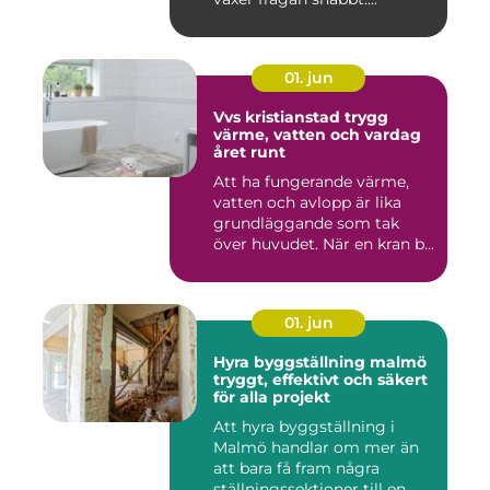
01. jun
Vvs kristianstad trygg
värme, vatten och vardag
året runt
Att ha fungerande värme,
vatten och avlopp är lika
grundläggande som tak
över huvudet. När en kran b...
01. jun
Hyra byggställning malmö
tryggt, effektivt och säkert
för alla projekt
Att hyra byggställning i
Malmö handlar om mer än
att bara få fram några
ställningssektioner till en ...