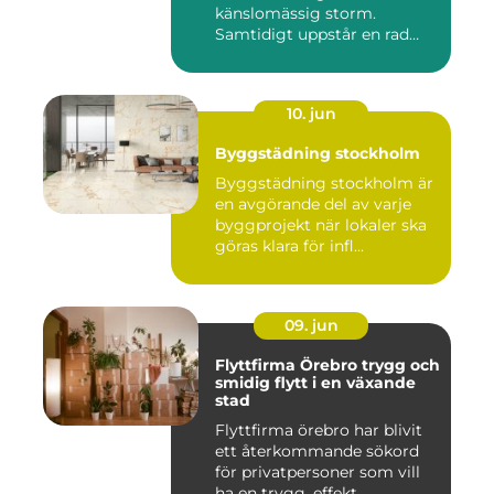
känslomässig storm.
Samtidigt uppstår en rad
prakt...
10. jun
Byggstädning stockholm
Byggstädning stockholm är
en avgörande del av varje
byggprojekt när lokaler ska
göras klara för infl...
09. jun
Flyttfirma Örebro trygg och
smidig flytt i en växande
stad
Flyttfirma örebro har blivit
ett återkommande sökord
för privatpersoner som vill
ha en trygg, effekt...