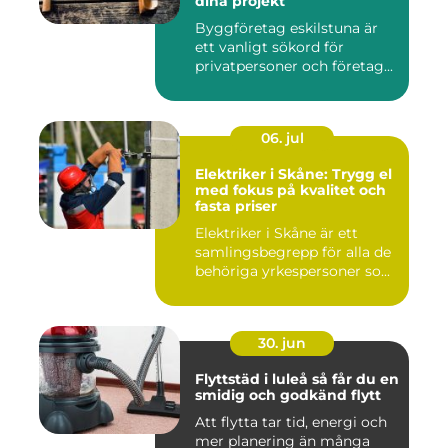
dina projekt
Byggföretag eskilstuna är
ett vanligt sökord för
privatpersoner och företag...
06. jul
Elektriker i Skåne: Trygg el
med fokus på kvalitet och
fasta priser
Elektriker i Skåne är ett
samlingsbegrepp för alla de
behöriga yrkespersoner so...
30. jun
Flyttstäd i luleå så får du en
smidig och godkänd flytt
Att flytta tar tid, energi och
mer planering än många