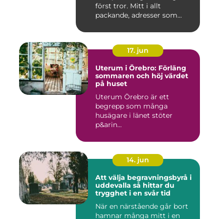
först tror. Mitt i allt
packande, adresser som...
17. jun
Uterum i Örebro: Förläng
sommaren och höj värdet
på huset
Uterum Örebro är ett
begrepp som många
husägare i länet stöter
p&arin...
14. jun
Att välja begravningsbyrå i
uddevalla så hittar du
trygghet i en svår tid
När en närstående går bort
hamnar många mitt i en