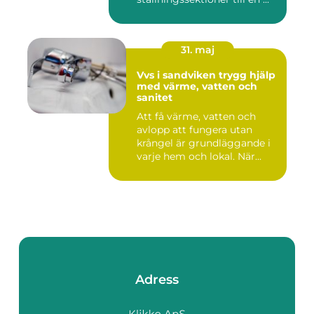
31. maj
Vvs i sandviken trygg hjälp
med värme, vatten och
sanitet
Att få värme, vatten och
avlopp att fungera utan
krångel är grundläggande i
varje hem och lokal. När...
Adress