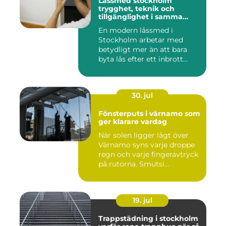
Låssmed stockholm
trygghet, teknik och
tillgänglighet i samma
lösning
En modern låssmed i
Stockholm arbetar med
betydligt mer än att bara
byta lås efter ett inbrott
eller...
30. jul
Fönsterputs i värnamo som
ger klarare vardag
När solen ligger lågt över
Värnamo syns varje droppe
regn och varje fingeravtryck
på rutorna. Smutsi...
19. jul
Trappstädning i stockholm