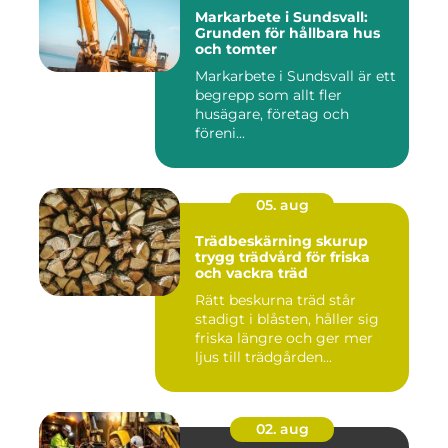
Markarbete i Sundsvall:
Grunden för hållbara hus
och tomter
Markarbete i Sundsvall är ett
begrepp som allt fler
husägare, företag och
föreni...
05. aug
Trädbeskärning skurup
trygg trädvård för friska
och vackra träd
Rätt beskurna träd står
stadigt i blåsten, håller sig
friska längre och ger mer
ljus till trädgården...
02. aug