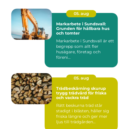
05. aug
Markarbete i Sundsvall:
Grunden för hållbara hus
och tomter
Markarbete i Sundsvall är ett
begrepp som allt fler
husägare, företag och
föreni...
05. aug
Trädbeskärning skurup
trygg trädvård för friska
och vackra träd
Rätt beskurna träd står
stadigt i blåsten, håller sig
friska längre och ger mer
ljus till trädgården...