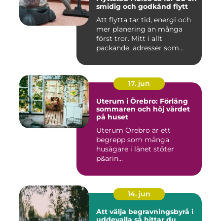
smidig och godkänd flytt
Att flytta tar tid, energi och
mer planering än många
först tror. Mitt i allt
packande, adresser som...
17. jun
Uterum i Örebro: Förläng
sommaren och höj värdet
på huset
Uterum Örebro är ett
begrepp som många
husägare i länet stöter
p&arin...
14. jun
Att välja begravningsbyrå i
uddevalla så hittar du