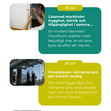
31. jul
Låssmed stockholm
trygghet, teknik och
tillgänglighet i samma
lösning
En modern låssmed i
Stockholm arbetar med
betydligt mer än att bara
byta lås efter ett inbrott
eller...
30. jul
Fönsterputs i värnamo som
ger klarare vardag
När solen ligger lågt över
Värnamo syns varje droppe
regn och varje fingeravtryck
på rutorna. Smutsi...