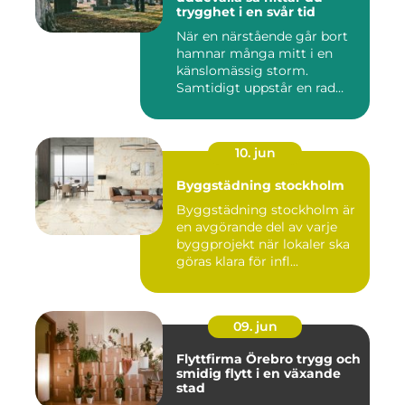
trygghet i en svår tid
När en närstående går bort
hamnar många mitt i en
känslomässig storm.
Samtidigt uppstår en rad
prakt...
10. jun
Byggstädning stockholm
Byggstädning stockholm är
en avgörande del av varje
byggprojekt när lokaler ska
göras klara för infl...
09. jun
Flyttfirma Örebro trygg och
smidig flytt i en växande
stad