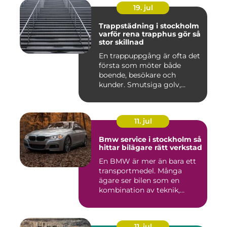
19. jul
Trappstädning i stockholm
varför rena trapphus gör så
stor skillnad
En trappuppgång är ofta det
första som möter både
boende, besökare och
kunder. Smutsiga golv,
dammig...
11. jul
Bmw service i stockholm så
hittar bilägare rätt verkstad
En BMW är mer än bara ett
transportmedel. Många
ägare ser bilen som en
kombination av teknik,
komfor...
11. jul