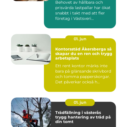
Behovet av hållbara och
prisvärda lastpallar har ökat
snabbt i takt med att fler
företag i Västsveri...
01. jun
Kontorsstäd Åkersberga så
skapar du en ren och trygg
arbetsplats
Ett rent kontor märks inte
bara på glänsande skrivbord
och tomma papperskorgar.
Det påverkar också h...
01. jun
Trädfällning i västerås
trygg hantering av träd på
din tomt