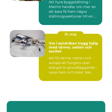
Att hyra byggställning i
Malmö handlar om mer än
att bara få fram några
ställningssektioner till en ...
31. maj
Vvs i sandviken trygg hjälp
med värme, vatten och
sanitet
Att få värme, vatten och
avlopp att fungera utan
krångel är grundläggande i
varje hem och lokal. När...