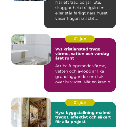
När ett träd börjar luta,
skuggar hela trädgården
eller står farligt nära huset
växer frågan snabbt:...
01. jun
Vvs kristianstad trygg
värme, vatten och vardag
året runt
Att ha fungerande värme,
vatten och avlopp är lika
grundläggande som tak
över huvudet. När en kran b...
01. jun
Hyra byggställning malmö
tryggt, effektivt och säkert
för alla projekt