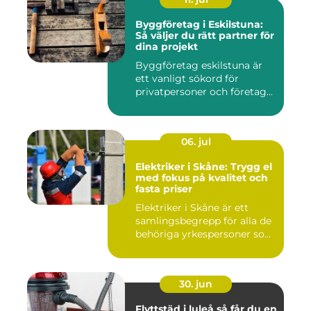
Byggföretag i Eskilstuna:
Så väljer du rätt partner för
dina projekt
Byggföretag eskilstuna är
ett vanligt sökord för
privatpersoner och företag...
06. jul
Elektriker i Skåne: Trygg el
med fokus på kvalitet och
fasta priser
Elektriker i Skåne är ett
samlingsbegrepp för alla de
behöriga yrkespersoner so...
30. jun
Flyttstäd i luleå så får du en