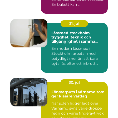
En bukett kan ...
31. jul
Låssmed stockholm
trygghet, teknik och
tillgänglighet i samma
lösning
En modern låssmed i
Stockholm arbetar med
betydligt mer än att bara
byta lås efter ett inbrott
eller...
30. jul
Fönsterputs i värnamo som
ger klarare vardag
När solen ligger lågt över
Värnamo syns varje droppe
regn och varje fingeravtryck