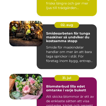
friska längre och ger mer
ljus till trädgården...
02. aug
Smidesarbeten för tunga
maskiner så undviker du
kostsamma stopp
Smide för maskindelar
handlar om mer än att bara
laga sprickor i stål. För
företag inom bygg, entrep...
31. jul
Blomsterbud lilla edet
omtanke i varje bukett
Att skicka blommor är ett av
de enklaste sätten att visa
omtanke, kärlek och respekt.