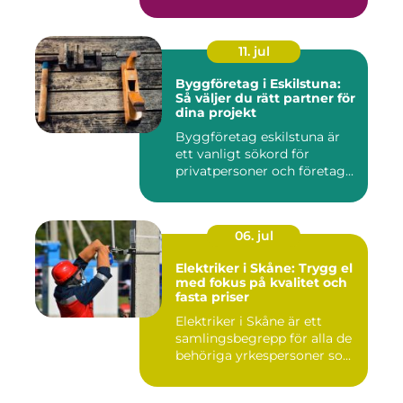
komfor...
11. jul
Byggföretag i Eskilstuna:
Så väljer du rätt partner för
dina projekt
Byggföretag eskilstuna är
ett vanligt sökord för
privatpersoner och företag...
06. jul
Elektriker i Skåne: Trygg el
med fokus på kvalitet och
fasta priser
Elektriker i Skåne är ett
samlingsbegrepp för alla de
behöriga yrkespersoner so...