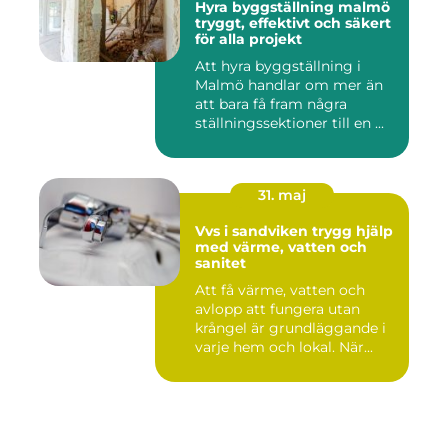
Hyra byggställning malmö
tryggt, effektivt och säkert
för alla projekt
Att hyra byggställning i
Malmö handlar om mer än
att bara få fram några
ställningssektioner till en ...
31. maj
Vvs i sandviken trygg hjälp
med värme, vatten och
sanitet
Att få värme, vatten och
avlopp att fungera utan
krångel är grundläggande i
varje hem och lokal. När...