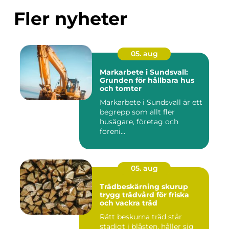
Fler nyheter
05. aug
Markarbete i Sundsvall:
Grunden för hållbara hus
och tomter
Markarbete i Sundsvall är ett
begrepp som allt fler
husägare, företag och
föreni...
05. aug
Trädbeskärning skurup
trygg trädvård för friska
och vackra träd
Rätt beskurna träd står
stadigt i blåsten, håller sig