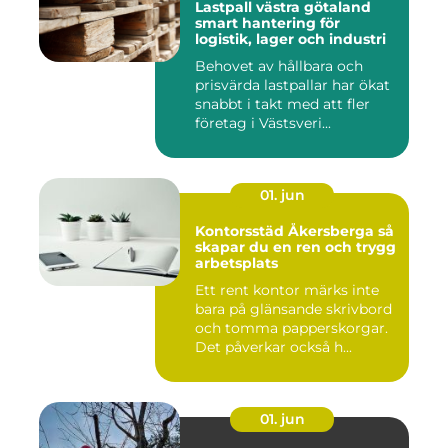
Lastpall västra götaland
smart hantering för
logistik, lager och industri
Behovet av hållbara och
prisvärda lastpallar har ökat
snabbt i takt med att fler
företag i Västsveri...
01. jun
Kontorsstäd Åkersberga så
skapar du en ren och trygg
arbetsplats
Ett rent kontor märks inte
bara på glänsande skrivbord
och tomma papperskorgar.
Det påverkar också h...
01. jun