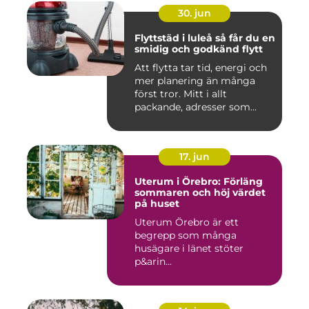
30. jun
Flyttstäd i luleå så får du en
smidig och godkänd flytt
Att flytta tar tid, energi och
mer planering än många
först tror. Mitt i allt
packande, adresser som...
17. jun
Uterum i Örebro: Förläng
sommaren och höj värdet
på huset
Uterum Örebro är ett
begrepp som många
husägare i länet stöter
p&arin...