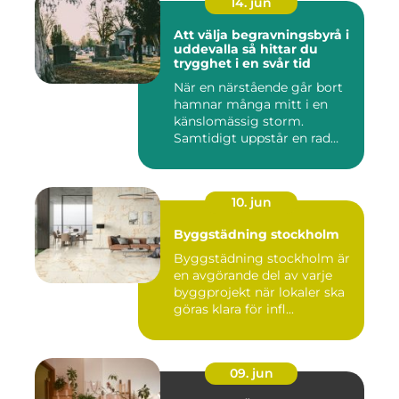
14. jun
Att välja begravningsbyrå i
uddevalla så hittar du
trygghet i en svår tid
När en närstående går bort
hamnar många mitt i en
känslomässig storm.
Samtidigt uppstår en rad
prakt...
10. jun
Byggstädning stockholm
Byggstädning stockholm är
en avgörande del av varje
byggprojekt när lokaler ska
göras klara för infl...
09. jun