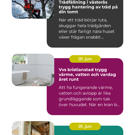
Trädfällning i västerås
trygg hantering av träd på
din tomt
När ett träd börjar luta,
skuggar hela trädgården
eller står farligt nära huset
växer frågan snabbt:...
01. jun
Vvs kristianstad trygg
värme, vatten och vardag
året runt
Att ha fungerande värme,
vatten och avlopp är lika
grundläggande som tak
över huvudet. När en kran b...
01. jun