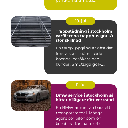
på rutorna. Smutsi...
19. jul
Trappstädning i stockholm
varför rena trapphus gör så
stor skillnad
En trappuppgång är ofta det
första som möter både
boende, besökare och
kunder. Smutsiga golv,
dammig...
11. jul
Bmw service i stockholm så
hittar bilägare rätt verkstad
En BMW är mer än bara ett
transportmedel. Många
ägare ser bilen som en
kombination av teknik,