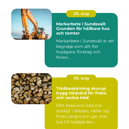
05. aug
Markarbete i Sundsvall:
Grunden för hållbara hus
och tomter
Markarbete i Sundsvall är ett
begrepp som allt fler
husägare, företag och
föreni...
05. aug
Trädbeskärning skurup
trygg trädvård för friska
och vackra träd
Rätt beskurna träd står
stadigt i blåsten, håller sig
friska längre och ger mer
ljus till trädgården...