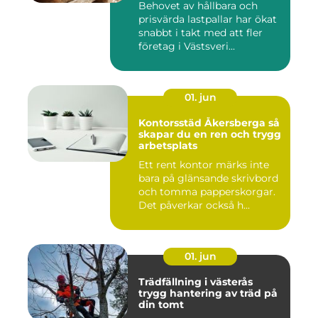
Behovet av hållbara och
prisvärda lastpallar har ökat
snabbt i takt med att fler
företag i Västsveri...
01. jun
Kontorsstäd Åkersberga så
skapar du en ren och trygg
arbetsplats
Ett rent kontor märks inte
bara på glänsande skrivbord
och tomma papperskorgar.
Det påverkar också h...
01. jun
Trädfällning i västerås
trygg hantering av träd på
din tomt