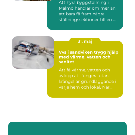
Att hyra byggställning i
Malmö handlar om mer än
att bara få fram några
ställningssektioner till en ...
31. maj
Vvs i sandviken trygg hjälp
med värme, vatten och
sanitet
Att få värme, vatten och
avlopp att fungera utan
krångel är grundläggande i
varje hem och lokal. När...