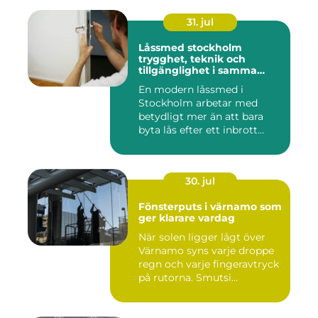
31. jul
Låssmed stockholm
trygghet, teknik och
tillgänglighet i samma
lösning
En modern låssmed i
Stockholm arbetar med
betydligt mer än att bara
byta lås efter ett inbrott
eller...
30. jul
Fönsterputs i värnamo som
ger klarare vardag
När solen ligger lågt över
Värnamo syns varje droppe
regn och varje fingeravtryck
på rutorna. Smutsi...