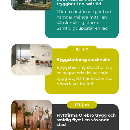
trygghet i en svår tid
När en närstående går bort
hamnar många mitt i en
känslomässig storm.
Samtidigt uppstår en rad
prakt...
10. jun
Byggstädning stockholm
Byggstädning stockholm är
en avgörande del av varje
byggprojekt när lokaler ska
göras klara för infl...
09. jun
Flyttfirma Örebro trygg och
smidig flytt i en växande
stad