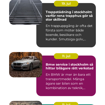
19. jul
Trappstädning i stockholm
varför rena trapphus gör så
stor skillnad
En trappuppgång är ofta det
första som möter både
boende, besökare och
kunder. Smutsiga golv,
dammig...
11. jul
Bmw service i stockholm så
hittar bilägare rätt verkstad
En BMW är mer än bara ett
transportmedel. Många
ägare ser bilen som en
kombination av teknik,
komfor...
11. jul