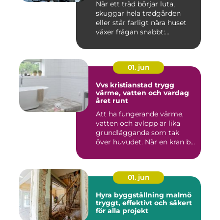
När ett träd börjar luta,
skuggar hela trädgården
eller står farligt nära huset
växer frågan snabbt:...
01. jun
Vvs kristianstad trygg
värme, vatten och vardag
året runt
Att ha fungerande värme,
vatten och avlopp är lika
grundläggande som tak
över huvudet. När en kran b...
01. jun
Hyra byggställning malmö
tryggt, effektivt och säkert
för alla projekt