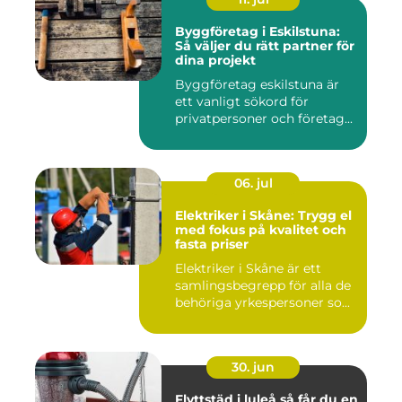
Byggföretag i Eskilstuna:
Så väljer du rätt partner för
dina projekt
Byggföretag eskilstuna är
ett vanligt sökord för
privatpersoner och företag...
06. jul
Elektriker i Skåne: Trygg el
med fokus på kvalitet och
fasta priser
Elektriker i Skåne är ett
samlingsbegrepp för alla de
behöriga yrkespersoner so...
30. jun
Flyttstäd i luleå så får du en