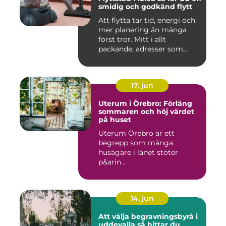
smidig och godkänd flytt
Att flytta tar tid, energi och
mer planering än många
först tror. Mitt i allt
packande, adresser som...
17. jun
Uterum i Örebro: Förläng
sommaren och höj värdet
på huset
Uterum Örebro är ett
begrepp som många
husägare i länet stöter
p&arin...
14. jun
Att välja begravningsbyrå i
uddevalla så hittar du