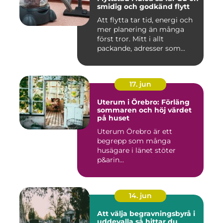
smidig och godkänd flytt
Att flytta tar tid, energi och
mer planering än många
först tror. Mitt i allt
packande, adresser som...
17. jun
Uterum i Örebro: Förläng
sommaren och höj värdet
på huset
Uterum Örebro är ett
begrepp som många
husägare i länet stöter
p&arin...
14. jun
Att välja begravningsbyrå i
uddevalla så hittar du