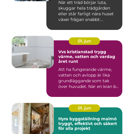
När ett träd börjar luta,
skuggar hela trädgården
eller står farligt nära huset
växer frågan snabbt:...
01. jun
Vvs kristianstad trygg
värme, vatten och vardag
året runt
Att ha fungerande värme,
vatten och avlopp är lika
grundläggande som tak
över huvudet. När en kran b...
01. jun
Hyra byggställning malmö
tryggt, effektivt och säkert
för alla projekt