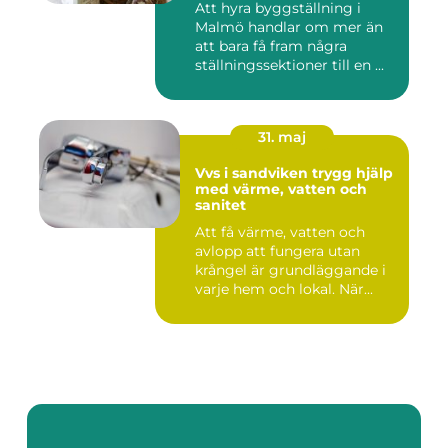
Att hyra byggställning i
Malmö handlar om mer än
att bara få fram några
ställningssektioner till en ...
31. maj
Vvs i sandviken trygg hjälp
med värme, vatten och
sanitet
Att få värme, vatten och
avlopp att fungera utan
krångel är grundläggande i
varje hem och lokal. När...