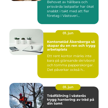
Behovet av hållbara och
prisvärda lastpallar har ökat
snabbt i takt med att fler
företag i Västsveri...
01. jun
Kontorsstäd Åkersberga så
skapar du en ren och trygg
arbetsplats
Ett rent kontor märks inte
bara på glänsande skrivbord
och tomma papperskorgar.
Det påverkar också h...
01. jun
Trädfällning i västerås
trygg hantering av träd på
din tomt