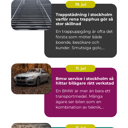
19. jul
Trappstädning i stockholm
varför rena trapphus gör så
stor skillnad
En trappuppgång är ofta det
första som möter både
boende, besökare och
kunder. Smutsiga golv,
dammig...
11. jul
Bmw service i stockholm så
hittar bilägare rätt verkstad
En BMW är mer än bara ett
transportmedel. Många
ägare ser bilen som en
kombination av teknik,
komfor...
11. jul