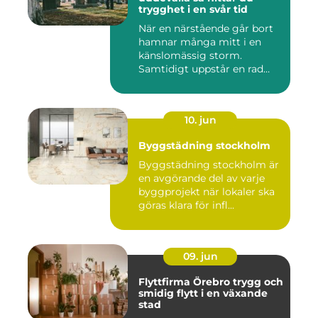
trygghet i en svår tid
När en närstående går bort
hamnar många mitt i en
känslomässig storm.
Samtidigt uppstår en rad
prakt...
10. jun
Byggstädning stockholm
Byggstädning stockholm är
en avgörande del av varje
byggprojekt när lokaler ska
göras klara för infl...
09. jun
Flyttfirma Örebro trygg och
smidig flytt i en växande
stad