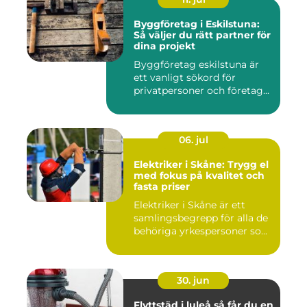
Byggföretag i Eskilstuna:
Så väljer du rätt partner för
dina projekt
Byggföretag eskilstuna är
ett vanligt sökord för
privatpersoner och företag...
06. jul
Elektriker i Skåne: Trygg el
med fokus på kvalitet och
fasta priser
Elektriker i Skåne är ett
samlingsbegrepp för alla de
behöriga yrkespersoner so...
30. jun
Flyttstäd i luleå så får du en