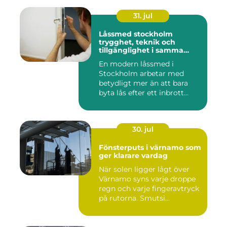
31. jul
Låssmed stockholm
trygghet, teknik och
tillgänglighet i samma
lösning
En modern låssmed i
Stockholm arbetar med
betydligt mer än att bara
byta lås efter ett inbrott
eller...
30. jul
Fönsterputs i värnamo som
ger klarare vardag
När solen ligger lågt över
Värnamo syns varje droppe
regn och varje fingeravtryck
på rutorna. Smutsi...