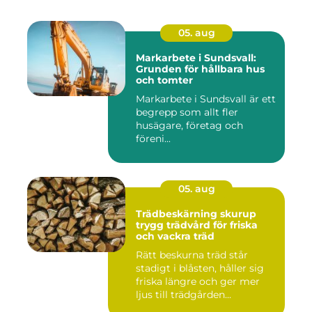
05. aug
Markarbete i Sundsvall:
Grunden för hållbara hus
och tomter
Markarbete i Sundsvall är ett
begrepp som allt fler
husägare, företag och
föreni...
05. aug
Trädbeskärning skurup
trygg trädvård för friska
och vackra träd
Rätt beskurna träd står
stadigt i blåsten, håller sig
friska längre och ger mer
ljus till trädgården...