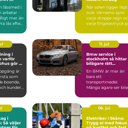
sning
 låssmed i
När solen ligger lågt
 arbetar
över Värnamo syns
ligt mer än
varje droppe regn o
ta lås efter
varje fingeravtryck p
eller...
rutorna. Smutsi...
ul
11. jul
ning i
Bmw service i
ör
stockholm så hittar
phus gör så
bilägare rätt
nad
verkstad
ppgång är
En BMW är mer än
örsta som
bara ett
e boende,
transportmedel.
och kunder.
Många ägare ser bil
golv,
som en kombination
av teknik, komfor...
ul
06. jul
ag i
Elektriker i Skåne:
: Så väljer
Trygg el med fokus
rtner för
på kvalitet och fast