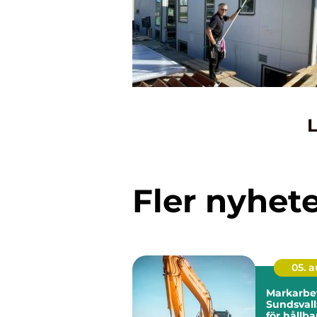
L
Fler nyhet
05. 
Markarbet
Sundsval
för hållb