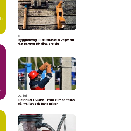
ch
å
11. jul
Byggföretag i Eskilstuna: Så väljer du
rätt partner för dina projekt
en
06. jul
Elektriker i Skåne: Trygg el med fokus
på kvalitet och fasta priser
a