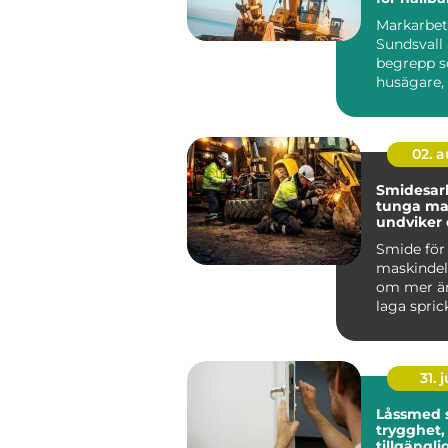
tomter
Markarbet
Sundsvall 
begrepp so
husägare,
föreni...
02. 
Smidesar
tunga mask
undviker
kostsamm
Smide för
maskindel
om mer än
laga sprick
För föret
bygg, entr
31. j
Låssmed 
trygghet,
tillgängli