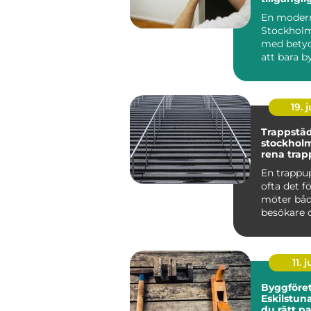
samma lö
En modern
Stockholm
med betyd
att bara by
ett inbrott 
19. j
Trappstäd
stockholm varf
rena trap
stor skill
En trappu
ofta det f
möter båd
besökare 
Smutsiga 
dammig...
11. j
Byggföret
Eskilstuna
du rätt pa