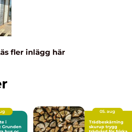
äs fler inlägg här
er
aug
05. aug
e i
Trädbeskärning
l: Grunden
skurup trygg
ara hus och
trädvård för friska