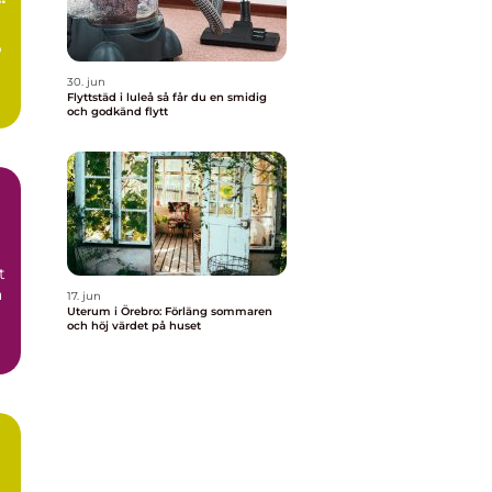
p
30. jun
Flyttstäd i luleå så får du en smidig
och godkänd flytt
t
a
17. jun
Uterum i Örebro: Förläng sommaren
och höj värdet på huset