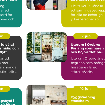
ekt
priser
tag
Elektriker i Skåne är
 är ett
ett samlingsbegrep
kord för
för alla de behöriga
soner och
yrkespersoner so...
jun
17. jun
luleå så
Uterum i Örebro:
 smidig och
Förläng sommaren
lytt
och höj värdet på
huset
ar tid,
Uterum Örebro är et
h mer
begrepp som mång
 än många
husägare i länet
Mitt i allt
stöter p&arin...
 adresser
jun
10. jun
Byggstädning
gsbyrå i
stockholm
ar