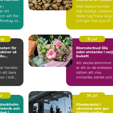
och vackra träd
e i
Rätt beskurna träd
är ett
står stadigt i blåsten
m allt fler
håller sig friska läng
 företag och
och ger mer ljus till
trädgården...
aug
31. jul
beten för
Blomsterbud lilla
iner så
edet omtanke i varje
 du
bukett
a stopp
Att skicka blommor
ar handlar
är ett av de enklaste
 att bara
sätten att visa
or i stål.
omtanke, kärlek och
ag inom
respekt. En bukett
ep...
kan ...
ul
30. jul
stockholm
Fönsterputs i
 teknik och
värnamo som ger
ghet i
klarare vardag