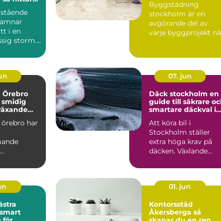
Byggstädning
et i en svår
rstående
stockholm är en
hamnar
avgörande del av
t i en
varje byggprojekt nä
sig storm.
lokaler ska göras kla
 uppstår en
för infl...
jun
07. jun
a Örebro
Däck stockholm en
 smidig
guide till säkrare o
 växande
smartare däckval i
huvudstaden
 örebro har
Att köra bil i
Stockholm ställer
mande
extra höga krav på
däcken. Växlande
soner som
väder, trånga gator,
trygg,
kökörning ...
jun
01. jun
ästra
Kontorsstäd
Åkersberga så
 för
skapar du en ren