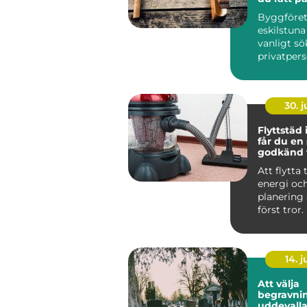
dina proj
Byggföre
eskilstuna
vanligt sö
privatper
företag...
30. 
Flyttstäd i 
får du en
godkänd f
Att flytta t
energi oc
planering
först tror. 
packande,
som...
14. 
Att välja
begravnin
uddevalla så hitt