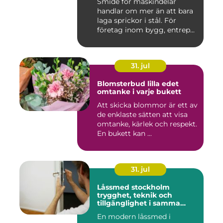
Smide för maskindelar
handlar om mer än att bara
laga sprickor i stål. För
företag inom bygg, entrep...
31. jul
Blomsterbud lilla edet
omtanke i varje bukett
Att skicka blommor är ett av
de enklaste sätten att visa
omtanke, kärlek och respekt.
En bukett kan ...
31. jul
Låssmed stockholm
trygghet, teknik och
tillgänglighet i samma
lösning
En modern låssmed i