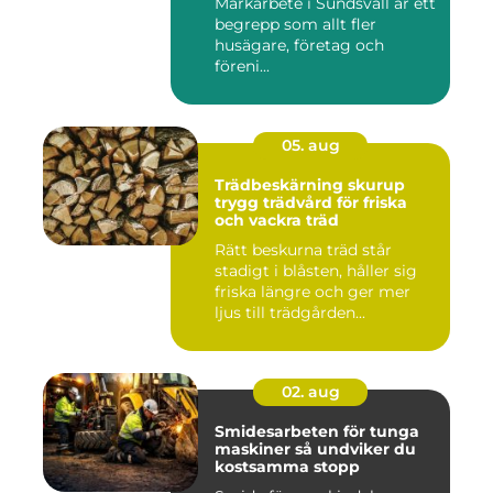
Markarbete i Sundsvall är ett
begrepp som allt fler
husägare, företag och
föreni...
05. aug
Trädbeskärning skurup
trygg trädvård för friska
och vackra träd
Rätt beskurna träd står
stadigt i blåsten, håller sig
friska längre och ger mer
ljus till trädgården...
02. aug
Smidesarbeten för tunga
maskiner så undviker du
kostsamma stopp