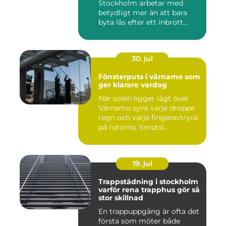
Stockholm arbetar med
betydligt mer än att bara
byta lås efter ett inbrott
eller...
30. jul
Fönsterputs i värnamo som
ger klarare vardag
När solen ligger lågt över
Värnamo syns varje droppe
regn och varje fingeravtryck
på rutorna. Smutsi...
19. jul
Trappstädning i stockholm
varför rena trapphus gör så
stor skillnad
En trappuppgång är ofta det
första som möter både