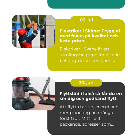
06. jul
Elektriker i Skåne: Trygg el
med fokus på kvalitet och
fasta priser
Elektriker i Skåne är ett
samlingsbegrepp för alla de
behöriga yrkespersoner so...
30. jun
Flyttstäd i luleå så får du en
smidig och godkänd flytt
Att flytta tar tid, energi och
mer planering än många
först tror. Mitt i allt
packande, adresser som...