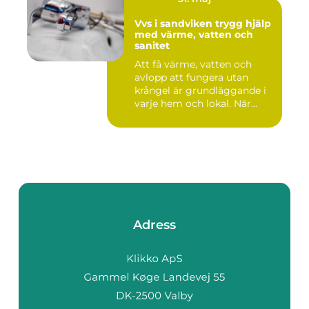
Vvs i sandviken trygg hjälp
med värme, vatten och
sanitet
Att få värme, vatten och
avlopp att fungera utan
krångel är grundläggande i
varje hem och lokal. När...
Adress