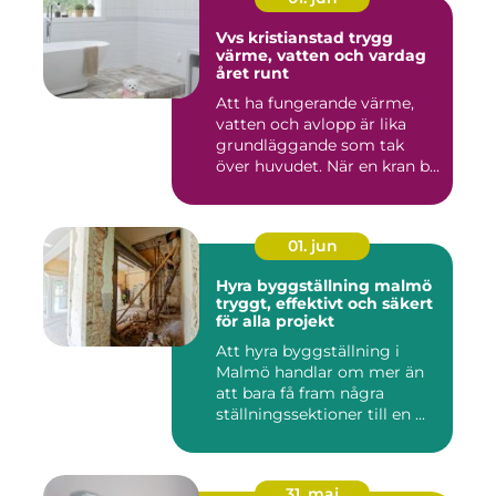
Vvs kristianstad trygg
värme, vatten och vardag
året runt
Att ha fungerande värme,
vatten och avlopp är lika
grundläggande som tak
över huvudet. När en kran b...
01. jun
Hyra byggställning malmö
tryggt, effektivt och säkert
för alla projekt
Att hyra byggställning i
Malmö handlar om mer än
att bara få fram några
ställningssektioner till en ...
31. maj