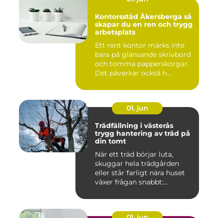
Kontorsstäd Åkersberga så
skapar du en ren och trygg
arbetsplats
Ett rent kontor märks inte
bara på glänsande skrivbord
och tomma papperskorgar.
Det påverkar också h...
01. jun
Trädfällning i västerås
trygg hantering av träd på
din tomt
När ett träd börjar luta,
skuggar hela trädgården
eller står farligt nära huset
växer frågan snabbt:...
01. jun