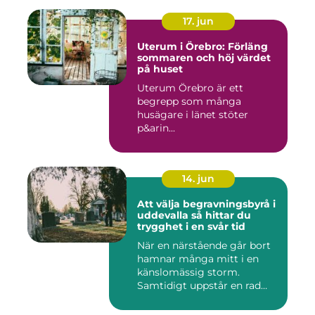
17. jun
Uterum i Örebro: Förläng
sommaren och höj värdet
på huset
Uterum Örebro är ett
begrepp som många
husägare i länet stöter
p&arin...
14. jun
Att välja begravningsbyrå i
uddevalla så hittar du
trygghet i en svår tid
När en närstående går bort
hamnar många mitt i en
känslomässig storm.
Samtidigt uppstår en rad
prakt...