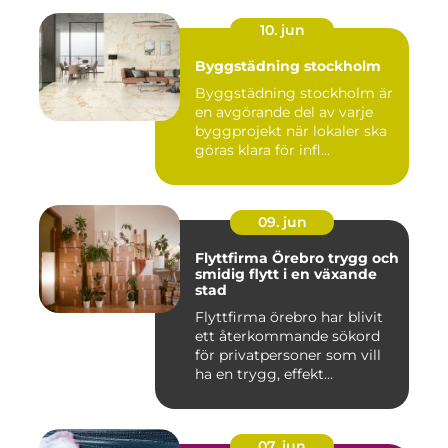
10. jun
Byggstädning stockholm
Byggstädning stockholm är
en avgörande del av varje
byggprojekt när lokaler ska
göras klara för infl...
09. jun
Flyttfirma Örebro trygg och
smidig flytt i en växande
stad
Flyttfirma örebro har blivit
ett återkommande sökord
för privatpersoner som vill
ha en trygg, effekt...
07. jun