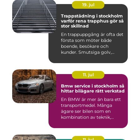
19. jul
Trappstädning i stockholm
varför rena trapphus gör så
stor skillnad
En trappuppgång är ofta det
första som möter både
boende, besökare och
kunder. Smutsiga golv,
dammig...
11. jul
Bmw service i stockholm så
hittar bilägare rätt verkstad
En BMW är mer än bara ett
transportmedel. Många
ägare ser bilen som en
kombination av teknik,
komfor...
11. jul