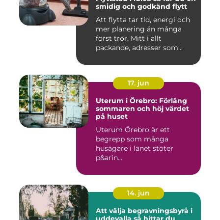
smidig och godkänd flytt
Att flytta tar tid, energi och
mer planering än många
först tror. Mitt i allt
packande, adresser som...
17. jun
Uterum i Örebro: Förläng
sommaren och höj värdet
på huset
Uterum Örebro är ett
begrepp som många
husägare i länet stöter
p&arin...
14. jun
Att välja begravningsbyrå i
uddevalla så hittar du