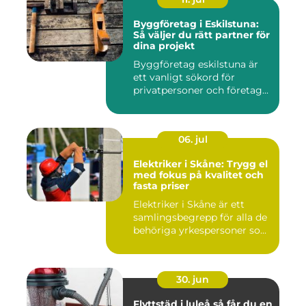
Byggföretag i Eskilstuna:
Så väljer du rätt partner för
dina projekt
Byggföretag eskilstuna är
ett vanligt sökord för
privatpersoner och företag...
06. jul
Elektriker i Skåne: Trygg el
med fokus på kvalitet och
fasta priser
Elektriker i Skåne är ett
samlingsbegrepp för alla de
behöriga yrkespersoner so...
30. jun
Flyttstäd i luleå så får du en