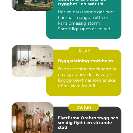
trygghet i en svår tid
När en närstående går bort
hamnar många mitt i en
känslomässig storm.
Samtidigt uppstår en rad
prakt...
10. jun
Byggstädning stockholm
Byggstädning stockholm är
en avgörande del av varje
byggprojekt när lokaler ska
göras klara för infl...
09. jun
Flyttfirma Örebro trygg och
smidig flytt i en växande
stad