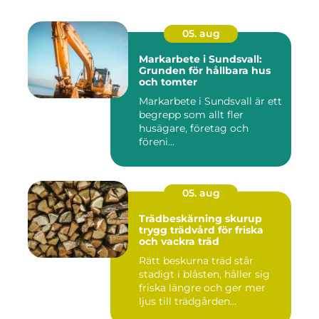
05. aug
Markarbete i Sundsvall:
Grunden för hållbara hus
och tomter
Markarbete i Sundsvall är ett
begrepp som allt fler
husägare, företag och
föreni...
05. aug
Trädbeskärning skurup
trygg trädvård för friska
och vackra träd
Rätt beskurna träd står
stadigt i blåsten, håller sig
friska längre och ger mer
ljus till trädgården...