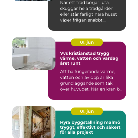
När ett träd börjar luta,
skuggar hela trädgården
eller står farligt nära huset
växer frågan snabbt:...
01. jun
Vvs kristianstad trygg
värme, vatten och vardag
året runt
Att ha fungerande värme,
vatten och avlopp är lika
grundläggande som tak
över huvudet. När en kran b...
01. jun
Hyra byggställning malmö
tryggt, effektivt och säkert
för alla projekt