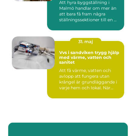
Att hyra byggställning i
Malmö handlar om mer än
att bara få fram några
ställningssektioner till en ...
31. maj
Vvs i sandviken trygg hjälp
med värme, vatten och
sanitet
Att få värme, vatten och
avlopp att fungera utan
krångel är grundläggande i
varje hem och lokal. När...