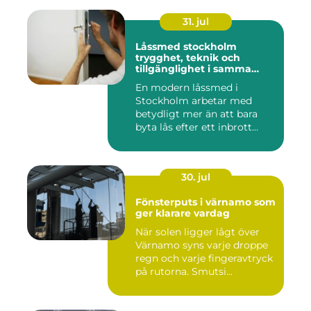
31. jul
Låssmed stockholm
trygghet, teknik och
tillgänglighet i samma
lösning
En modern låssmed i
Stockholm arbetar med
betydligt mer än att bara
byta lås efter ett inbrott
eller...
30. jul
Fönsterputs i värnamo som
ger klarare vardag
När solen ligger lågt över
Värnamo syns varje droppe
regn och varje fingeravtryck
på rutorna. Smutsi...