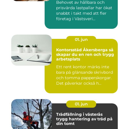
Behovet av hållbara och
prisvärda lastpallar har ökat
snabbt i takt med att fler
företag i Västsveri...
01. jun
Kontorsstäd Åkersberga så
skapar du en ren och trygg
arbetsplats
Ett rent kontor märks inte
bara på glänsande skrivbord
och tomma papperskorgar.
Det påverkar också h...
01. jun
Trädfällning i västerås
trygg hantering av träd på
din tomt