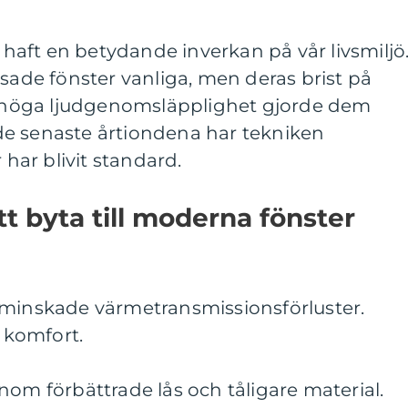
r haft en betydande inverkan på vår livsmiljö
asade fönster vanliga, men deras brist på
ch höga ljudgenomsläpplighet gjorde dem
e senaste årtiondena har tekniken
 har blivit standard.
t byta till moderna fönster
 minskade värmetransmissionsförluster.
h komfort.
nom förbättrade lås och tåligare material.