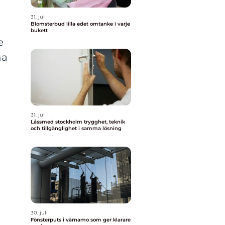
31. jul
Blomsterbud lilla edet omtanke i varje
bukett
e
na
31. jul
Låssmed stockholm trygghet, teknik
och tillgänglighet i samma lösning
30. jul
Fönsterputs i värnamo som ger klarare