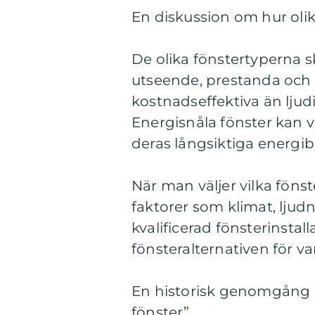
En diskussion om hur olika
De olika fönstertyperna ski
utseende, prestanda och p
kostnadseffektiva än ljudi
Energisnåla fönster kan 
deras långsiktiga energ
När man väljer vilka fönst
faktorer som klimat, ljud
kvalificerad fönsterinsta
fönsteralternativen för va
En historisk genomgång a
fönster”