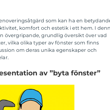
g renoveringsåtgärd som kan ha en betydand
tivitet, komfort och estetik i ett hem. I den
en övergripande, grundlig översikt över vad
er, vilka olika typer av fönster som finns
skussion om deras unika egenskaper och
lar.
sentation av ”byta fönster”