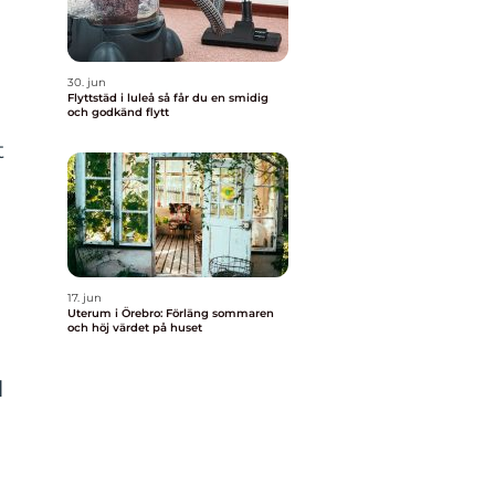
30. jun
Flyttstäd i luleå så får du en smidig
och godkänd flytt
t
17. jun
Uterum i Örebro: Förläng sommaren
och höj värdet på huset
l