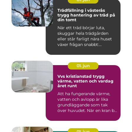
Trädfällning i västerås
trygg hantering av träd på
din tomt
När ett träd börjar luta,
skuggar hela trädgården
eller står farligt nära huset
växer frågan snabbt:...
01. jun
Vvs kristianstad trygg
värme, vatten och vardag
året runt
Att ha fungerande värme,
vatten och avlopp är lika
grundläggande som tak
över huvudet. När en kran b...
01. jun