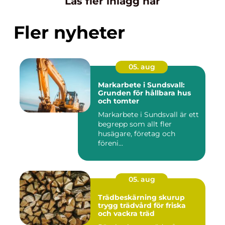
Läs fler inlägg här
Fler nyheter
05. aug
Markarbete i Sundsvall:
Grunden för hållbara hus
och tomter
Markarbete i Sundsvall är ett
begrepp som allt fler
husägare, företag och
föreni...
05. aug
Trädbeskärning skurup
trygg trädvård för friska
och vackra träd