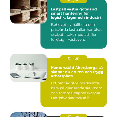
Lastpall västra götaland
smart hantering för
logistik, lager och industri
Behovet av hållbara och
prisvärda lastpallar har ökat
snabbt i takt med att fler
företag i Västsveri...
01. jun
Kontorsstäd Åkersberga så
skapar du en ren och trygg
arbetsplats
Ett rent kontor märks inte
bara på glänsande skrivbord
och tomma papperskorgar.
Det påverkar också h...
01. jun