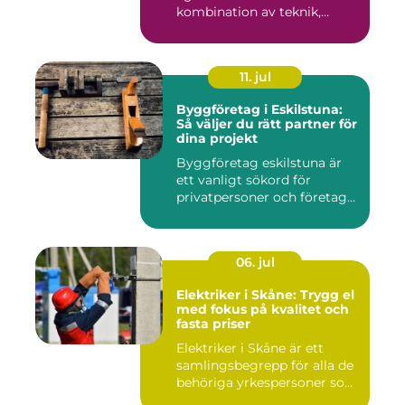
kombination av teknik,
komfor...
11. jul
Byggföretag i Eskilstuna:
Så väljer du rätt partner för
dina projekt
Byggföretag eskilstuna är
ett vanligt sökord för
privatpersoner och företag...
06. jul
Elektriker i Skåne: Trygg el
med fokus på kvalitet och
fasta priser
Elektriker i Skåne är ett
samlingsbegrepp för alla de
behöriga yrkespersoner so...