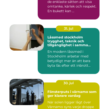
de enklaste sätten att visa
omtanke, kärlek och respekt.
En bukett kan ...
31. jul
Låssmed stockholm
trygghet, teknik och
tillgänglighet i samma
lösning
En modern låssmed i
Stockholm arbetar med
betydligt mer än att bara
byta lås efter ett inbrott
eller...
30. jul
Fönsterputs i värnamo som
ger klarare vardag
När solen ligger lågt över
Värnamo syns varje droppe