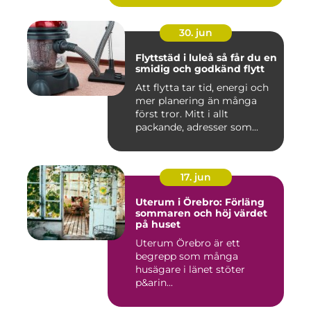
30. jun
Flyttstäd i luleå så får du en
smidig och godkänd flytt
Att flytta tar tid, energi och
mer planering än många
först tror. Mitt i allt
packande, adresser som...
17. jun
Uterum i Örebro: Förläng
sommaren och höj värdet
på huset
Uterum Örebro är ett
begrepp som många
husägare i länet stöter
p&arin...