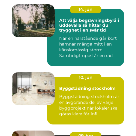
14. jun
Att välja begravningsbyrå i
uddevalla så hittar du
trygghet i en svår tid
När en närstående går bort
hamnar många mitt i en
känslomässig storm.
Samtidigt uppstår en rad
prakt...
10. jun
Byggstädning stockholm
Byggstädning stockholm är
en avgörande del av varje
byggprojekt när lokaler ska
göras klara för infl...
09. jun