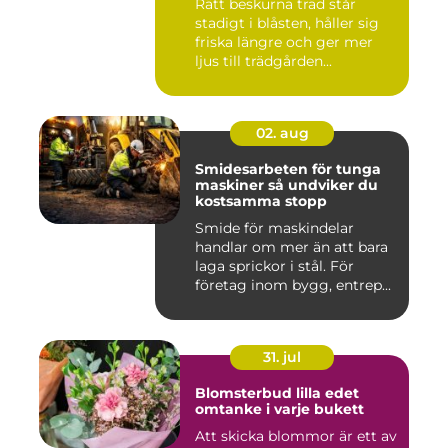
Rätt beskurna träd står
stadigt i blåsten, håller sig
friska längre och ger mer
ljus till trädgården...
02. aug
Smidesarbeten för tunga
maskiner så undviker du
kostsamma stopp
Smide för maskindelar
handlar om mer än att bara
laga sprickor i stål. För
företag inom bygg, entrep...
31. jul
Blomsterbud lilla edet
omtanke i varje bukett
Att skicka blommor är ett av