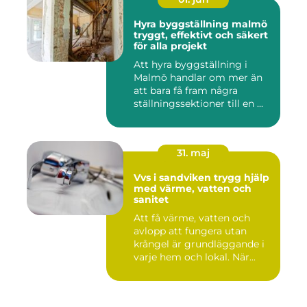
Hyra byggställning malmö
tryggt, effektivt och säkert
för alla projekt
Att hyra byggställning i
Malmö handlar om mer än
att bara få fram några
ställningssektioner till en ...
31. maj
Vvs i sandviken trygg hjälp
med värme, vatten och
sanitet
Att få värme, vatten och
avlopp att fungera utan
krångel är grundläggande i
varje hem och lokal. När...