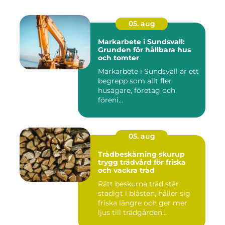
05. aug
Markarbete i Sundsvall:
Grunden för hållbara hus
och tomter
Markarbete i Sundsvall är ett
begrepp som allt fler
husägare, företag och
föreni...
05. aug
Trädbeskärning skurup
trygg trädvård för friska
och vackra träd
Rätt beskurna träd står
stadigt i blåsten, håller sig
friska längre och ger mer
ljus till trädgården...