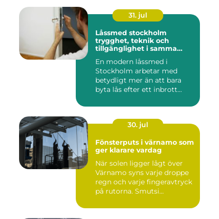
31. jul
Låssmed stockholm
trygghet, teknik och
tillgänglighet i samma
lösning
En modern låssmed i
Stockholm arbetar med
betydligt mer än att bara
byta lås efter ett inbrott
eller...
30. jul
Fönsterputs i värnamo som
ger klarare vardag
När solen ligger lågt över
Värnamo syns varje droppe
regn och varje fingeravtryck
på rutorna. Smutsi...