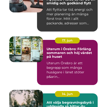
smidig och godkänd flytt
Att flytta tar tid, energi och
mer planering än många
först tror. Mitt i allt
packande, adresser som...
17. jun
Uterum i Örebro: Förläng
sommaren och höj värdet
på huset
Uterum Örebro är ett
begrepp som många
husägare i länet stöter
p&arin...
14. jun
Att välja begravningsbyrå i
uddevalla så hittar du