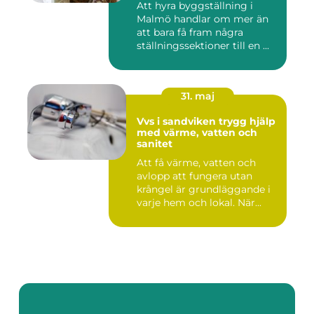
Att hyra byggställning i
Malmö handlar om mer än
att bara få fram några
ställningssektioner till en ...
31. maj
Vvs i sandviken trygg hjälp
med värme, vatten och
sanitet
Att få värme, vatten och
avlopp att fungera utan
krångel är grundläggande i
varje hem och lokal. När...