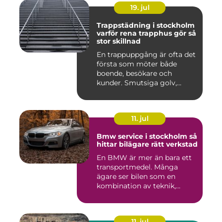
19. jul
Trappstädning i stockholm
varför rena trapphus gör så
stor skillnad
En trappuppgång är ofta det
första som möter både
boende, besökare och
kunder. Smutsiga golv,
dammig...
11. jul
Bmw service i stockholm så
hittar bilägare rätt verkstad
En BMW är mer än bara ett
transportmedel. Många
ägare ser bilen som en
kombination av teknik,
komfor...
11. jul