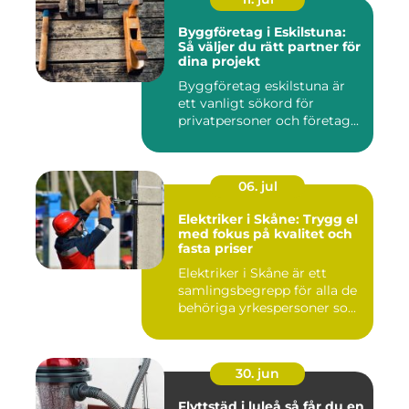
Byggföretag i Eskilstuna:
Så väljer du rätt partner för
dina projekt
Byggföretag eskilstuna är
ett vanligt sökord för
privatpersoner och företag...
06. jul
Elektriker i Skåne: Trygg el
med fokus på kvalitet och
fasta priser
Elektriker i Skåne är ett
samlingsbegrepp för alla de
behöriga yrkespersoner so...
30. jun
Flyttstäd i luleå så får du en