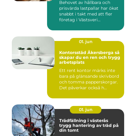
Behovet av hållbara och
prisvärda lastpallar har ökat
snabbt i takt med att fler
företag i Västsveri...
01. jun
Kontorsstäd Åkersberga så
skapar du en ren och trygg
arbetsplats
Ett rent kontor märks inte
bara på glänsande skrivbord
och tomma papperskorgar.
Det påverkar också h...
01. jun
Trädfällning i västerås
trygg hantering av träd på
din tomt