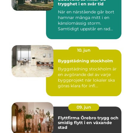
trygghet i en svår tid
När en närstående går bort
hamnar många mitt i en
känslomässig storm.
Samtidigt uppstår en rad
prakt...
10. jun
Byggstädning stockholm
Byggstädning stockholm är
en avgörande del av varje
byggprojekt när lokaler ska
göras klara för infl...
09. jun
Flyttfirma Örebro trygg och
smidig flytt i en växande
stad