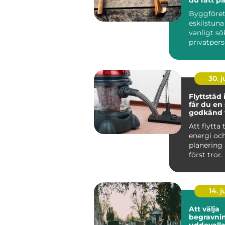
dina proj
Byggföre
eskilstuna
vanligt sö
privatper
företag...
30. 
Flyttstäd i 
får du en
godkänd f
Att flytta t
energi oc
planering
först tror. 
packande,
som...
14. 
Att välja
begravnin
uddevalla så hitt