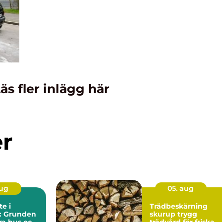
äs fler inlägg här
er
aug
05. aug
e i
Trädbeskärning
l: Grunden
skurup trygg
ara hus och
trädvård för friska