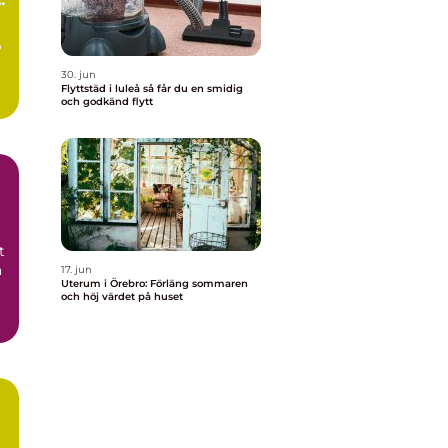
p
30. jun
Flyttstäd i luleå så får du en smidig
och godkänd flytt
t
a
17. jun
Uterum i Örebro: Förläng sommaren
och höj värdet på huset