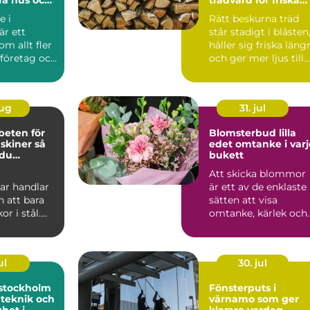
och vackra träd
e i
Rätt beskurna träd
är ett
står stadigt i blåsten
m allt fler
håller sig friska läng
 företag och
och ger mer ljus till
trädgården...
aug
31. jul
beten för
Blomsterbud lilla
iner så
edet omtanke i varje
 du
bukett
a stopp
Att skicka blommor
ar handlar
är ett av de enklaste
 att bara
sätten att visa
or i stål.
omtanke, kärlek och
ag inom
respekt. En bukett
ep...
kan ...
ul
30. jul
stockholm
Fönsterputs i
 teknik och
värnamo som ger
ghet i
klarare vardag