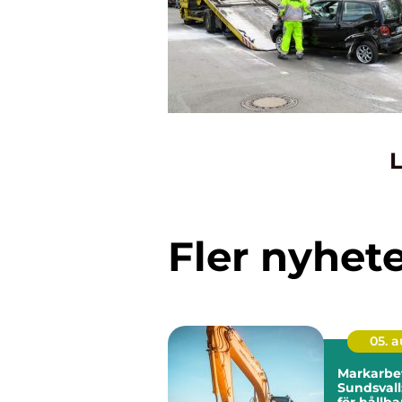
L
Fler nyhet
05. 
Markarbet
Sundsval
för hållb