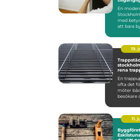
samma lö
En modern
Stockholm
med betyd
att bara by
ett inbrott 
19. j
Trappstäd
stockholm varf
rena trap
stor skill
En trappu
ofta det f
möter båd
besökare 
Smutsiga 
dammig...
11. j
Byggföret
Eskilstuna
du rätt pa