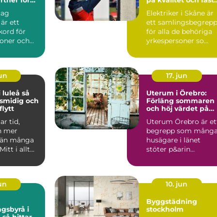
ekt
priser
tag
Elektriker i Skåne är
 är ett
ett samlingsbegrep
kord för
för alla de behöriga
soner och
yrkespersoner so...
jun
17. jun
luleå så
Uterum i Örebro:
 smidig och
Förläng sommaren
lytt
och höj värdet på
huset
ar tid,
Uterum Örebro är et
h mer
begrepp som mång
 än många
husägare i länet
Mitt i allt
stöter p&arin...
 adresser
jun
10. jun
Byggstädning
gsbyrå i
stockholm
ar