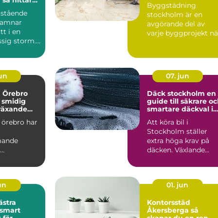
Byggstädning
et i en svår
rstående
stockholm är en
hamnar
avgörande del av
t i en
varje byggprojekt nä
sig storm.
lokaler ska göras kla
 uppstår en
för infl...
jun
07. jun
a Örebro
Däck stockholm en
 smidig
guide till säkrare o
 växande
smartare däckval i
huvudstaden
 örebro har
Att köra bil i
Stockholm ställer
mande
extra höga krav på
däcken. Växlande
soner som
väder, trånga gator,
trygg,
kökörning ...
jun
01. jun
ästra
Kontorsstäd
Åkersberga så
 för
skapar du en ren