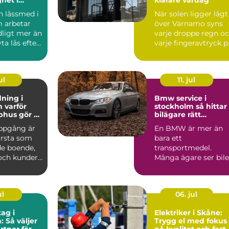
sning
 låssmed i
När solen ligger lågt
 arbetar
över Värnamo syns
ligt mer än
varje droppe regn o
ta lås efter
varje fingeravtryck p
eller...
rutorna. Smutsi...
ul
11. jul
ning i
Bmw service i
ör
stockholm så hittar
phus gör så
bilägare rätt
nad
verkstad
ppgång är
En BMW är mer än
örsta som
bara ett
e boende,
transportmedel.
och kunder.
Många ägare ser bil
golv,
som en kombination
av teknik, komfor...
ul
06. jul
ag i
Elektriker i Skåne:
: Så väljer
Trygg el med fokus
rtner för
på kvalitet och fast