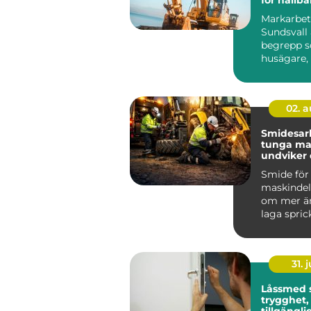
tomter
Markarbet
Sundsvall 
begrepp so
husägare,
föreni...
02. 
Smidesar
tunga mask
undviker
kostsamm
Smide för
maskindel
om mer än
laga sprick
För föret
bygg, entr
31. j
Låssmed 
trygghet,
tillgängli