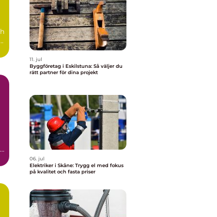
ch
å
11. jul
Byggföretag i Eskilstuna: Så väljer du
rätt partner för dina projekt
en
06. jul
Elektriker i Skåne: Trygg el med fokus
på kvalitet och fasta priser
a