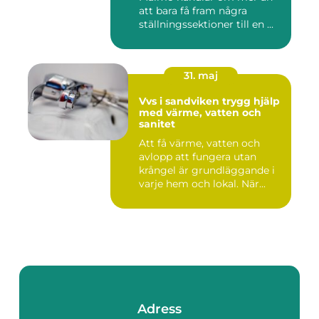
att bara få fram några
ställningssektioner till en ...
31. maj
Vvs i sandviken trygg hjälp
med värme, vatten och
sanitet
Att få värme, vatten och
avlopp att fungera utan
krångel är grundläggande i
varje hem och lokal. När...
Adress