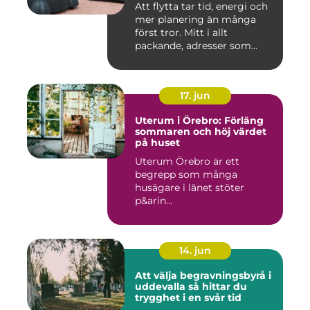
Att flytta tar tid, energi och
mer planering än många
först tror. Mitt i allt
packande, adresser som...
17. jun
Uterum i Örebro: Förläng
sommaren och höj värdet
på huset
Uterum Örebro är ett
begrepp som många
husägare i länet stöter
p&arin...
14. jun
Att välja begravningsbyrå i
uddevalla så hittar du
trygghet i en svår tid