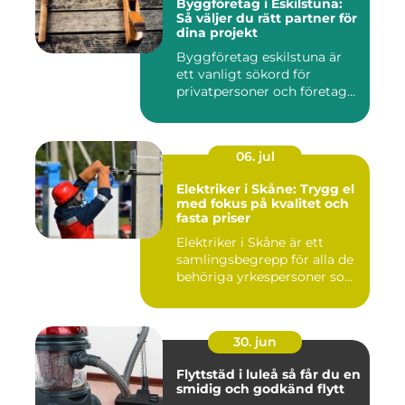
Byggföretag i Eskilstuna:
Så väljer du rätt partner för
dina projekt
Byggföretag eskilstuna är
ett vanligt sökord för
privatpersoner och företag...
06. jul
Elektriker i Skåne: Trygg el
med fokus på kvalitet och
fasta priser
Elektriker i Skåne är ett
samlingsbegrepp för alla de
behöriga yrkespersoner so...
30. jun
Flyttstäd i luleå så får du en
smidig och godkänd flytt