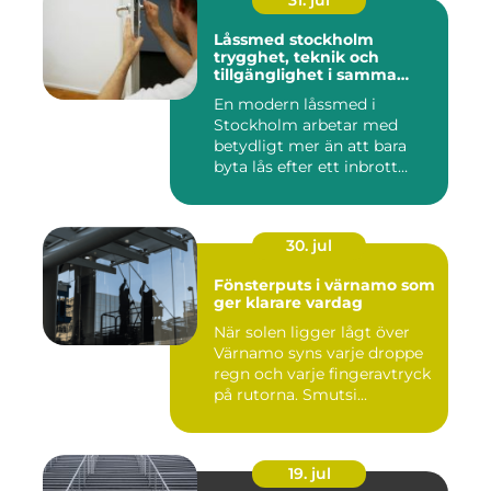
31. jul
Låssmed stockholm
trygghet, teknik och
tillgänglighet i samma
lösning
En modern låssmed i
Stockholm arbetar med
betydligt mer än att bara
byta lås efter ett inbrott
eller...
30. jul
Fönsterputs i värnamo som
ger klarare vardag
När solen ligger lågt över
Värnamo syns varje droppe
regn och varje fingeravtryck
på rutorna. Smutsi...
19. jul