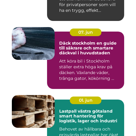
för privatpersoner som vill
ha en trygg, effekt...
07. jun
Däck stockholm en guide
till säkrare och smartare
däckval i huvudstaden
Att köra bil i Stockholm
ställer extra höga krav på
däcken. Växlande väder,
trånga gator, kökörning ...
01. jun
Lastpall västra götaland
smart hantering för
logistik, lager och industri
Behovet av hållbara och
prisvärda lastpallar har ökat