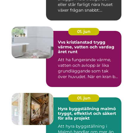
eller står farligt nära huset
växer frågan snabbt:...
01. jun
Vvs kristianstad trygg
värme, vatten och vardag
året runt
Att ha fungerande värme,
vatten och avlopp är lika
grundläggande som tak
över huvudet. När en kran b...
01. jun
Hyra byggställning malmö
tryggt, effektivt och säkert
för alla projekt
Att hyra byggställning i
Malmö handlar om mer än