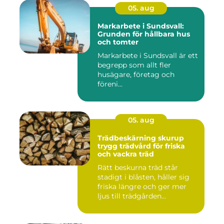
05. aug
Markarbete i Sundsvall:
Grunden för hållbara hus
och tomter
Markarbete i Sundsvall är ett
begrepp som allt fler
husägare, företag och
föreni...
05. aug
Trädbeskärning skurup
trygg trädvård för friska
och vackra träd
Rätt beskurna träd står
stadigt i blåsten, håller sig
friska längre och ger mer
ljus till trädgården...