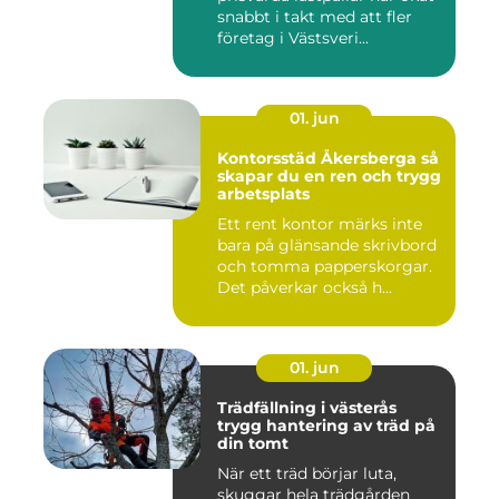
snabbt i takt med att fler
företag i Västsveri...
01. jun
Kontorsstäd Åkersberga så
skapar du en ren och trygg
arbetsplats
Ett rent kontor märks inte
bara på glänsande skrivbord
och tomma papperskorgar.
Det påverkar också h...
01. jun
Trädfällning i västerås
trygg hantering av träd på
din tomt
När ett träd börjar luta,
skuggar hela trädgården