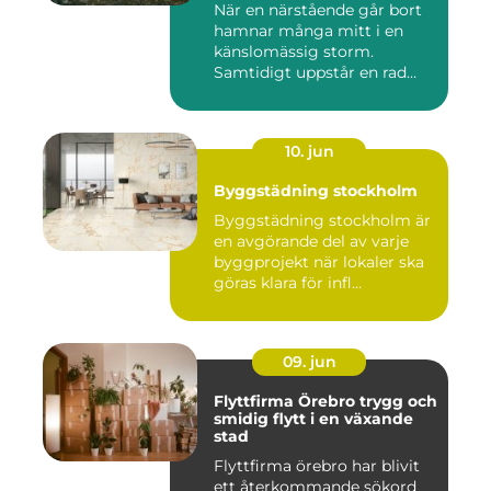
När en närstående går bort
hamnar många mitt i en
känslomässig storm.
Samtidigt uppstår en rad
prakt...
10. jun
Byggstädning stockholm
Byggstädning stockholm är
en avgörande del av varje
byggprojekt när lokaler ska
göras klara för infl...
09. jun
Flyttfirma Örebro trygg och
smidig flytt i en växande
stad
Flyttfirma örebro har blivit
ett återkommande sökord