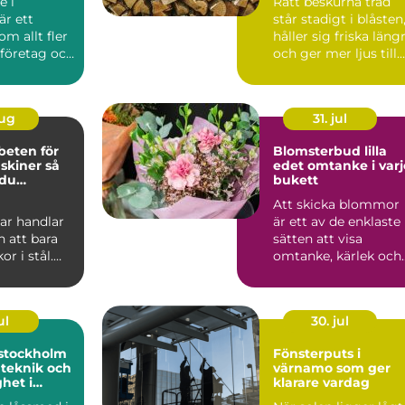
e i
Rätt beskurna träd
är ett
står stadigt i blåsten
m allt fler
håller sig friska läng
 företag och
och ger mer ljus till
trädgården...
aug
31. jul
beten för
Blomsterbud lilla
iner så
edet omtanke i varje
 du
bukett
a stopp
Att skicka blommor
ar handlar
är ett av de enklaste
 att bara
sätten att visa
or i stål.
omtanke, kärlek och
ag inom
respekt. En bukett
ep...
kan ...
ul
30. jul
stockholm
Fönsterputs i
 teknik och
värnamo som ger
ghet i
klarare vardag
sning