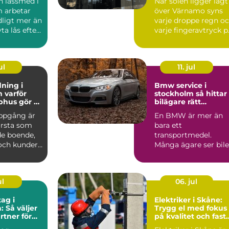
 låssmed i
När solen ligger lågt
 arbetar
över Värnamo syns
ligt mer än
varje droppe regn o
ta lås efter
varje fingeravtryck p
eller...
rutorna. Smutsi...
ul
11. jul
ning i
Bmw service i
ör
stockholm så hittar
phus gör så
bilägare rätt
nad
verkstad
ppgång är
En BMW är mer än
örsta som
bara ett
e boende,
transportmedel.
och kunder.
Många ägare ser bil
golv,
som en kombination
av teknik, komfor...
ul
06. jul
ag i
Elektriker i Skåne:
: Så väljer
Trygg el med fokus
rtner för
på kvalitet och fast
ekt
priser