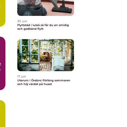
p
30. jun
Flyttstäd i luleå så får du en smidig
och godkänd flytt
t
a
17. jun
Uterum i Örebro: Förläng sommaren
och höj värdet på huset