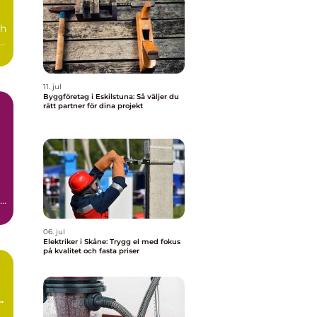
ch
å
11. jul
Byggföretag i Eskilstuna: Så väljer du
rätt partner för dina projekt
en
06. jul
Elektriker i Skåne: Trygg el med fokus
på kvalitet och fasta priser
a