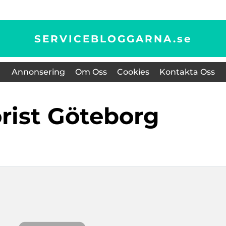
SERVICEBLOGGARNA.
se
Annonsering
Om Oss
Cookies
Kontakta Oss
orist Göteborg