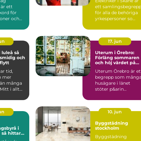
tag
Elektriker i Skåne är
 är ett
ett samlingsbegrep
kord för
för alla de behöriga
soner och
yrkespersoner so...
jun
17. jun
luleå så
Uterum i Örebro:
 smidig och
Förläng sommaren
lytt
och höj värdet på
huset
ar tid,
Uterum Örebro är et
h mer
begrepp som mång
 än många
husägare i länet
Mitt i allt
stöter p&arin...
 adresser
jun
10. jun
Byggstädning
gsbyrå i
stockholm
ar
Byggstädning
et i en svår