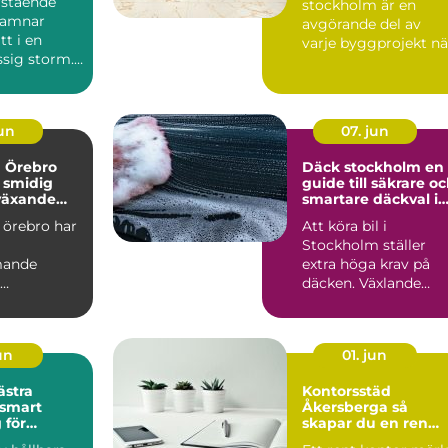
rstående
stockholm är en
hamnar
avgörande del av
t i en
varje byggprojekt nä
sig storm.
lokaler ska göras kla
 uppstår en
för infl...
jun
07. jun
a Örebro
Däck stockholm en
 smidig
guide till säkrare o
 växande
smartare däckval i
huvudstaden
 örebro har
Att köra bil i
Stockholm ställer
mande
extra höga krav på
däcken. Växlande
soner som
väder, trånga gator,
trygg,
kökörning ...
jun
01. jun
ästra
Kontorsstäd
Åkersberga så
 för
skapar du en ren
lager och
och trygg