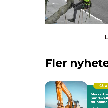
L
Fler nyhet
05. 
Markarbet
Sundsval
för hållb
tomter