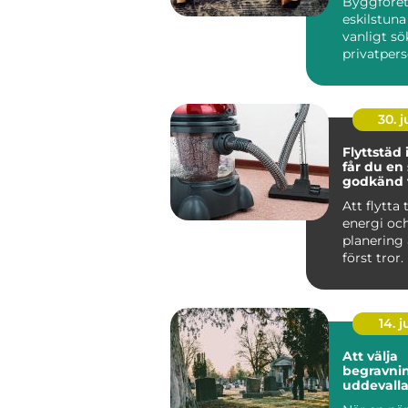
Byggföre
eskilstuna
vanligt sö
privatper
företag...
30. 
Flyttstäd i 
får du en
godkänd f
Att flytta t
energi oc
planering
först tror. 
packande,
som...
14. 
Att välja
begravnin
uddevalla så hitt
du tryggh