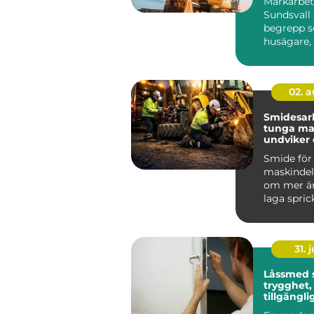
Markarbet
Sundsvall 
begrepp so
husägare,
föreni...
02. 
Smidesar
tunga mask
undviker
kostsamm
Smide för
maskindel
om mer än
laga sprick
För föret
bygg, entr
31. j
Låssmed 
trygghet,
tillgängli
samma lö