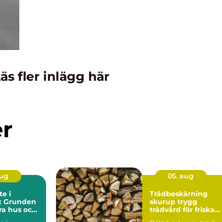
äs fler inlägg här
er
aug
05. aug
e i
Trädbeskärning
l: Grunden
skurup trygg
ara hus och
trädvård för friska
och vackra träd