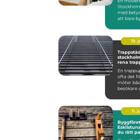
En modern
Stockholm
med betyd
att bara by
ett inbrott 
19. j
Trappstäd
stockholm varf
rena trap
stor skill
En trappu
ofta det f
möter båd
besökare 
Smutsiga 
dammig...
11. j
Byggföret
Eskilstuna
du rätt pa
dina proj