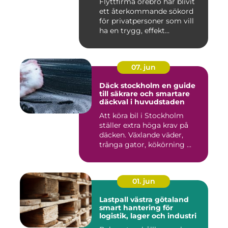
Flyttfirma örebro har blivit
ett återkommande sökord
för privatpersoner som vill
ha en trygg, effekt...
07. jun
Däck stockholm en guide
till säkrare och smartare
däckval i huvudstaden
Att köra bil i Stockholm
ställer extra höga krav på
däcken. Växlande väder,
trånga gator, kökörning ...
01. jun
Lastpall västra götaland
smart hantering för
logistik, lager och industri