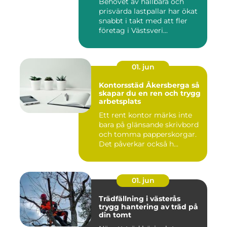
Behovet av hållbara och
prisvärda lastpallar har ökat
snabbt i takt med att fler
företag i Västsveri...
01. jun
Kontorsstäd Åkersberga så
skapar du en ren och trygg
arbetsplats
Ett rent kontor märks inte
bara på glänsande skrivbord
och tomma papperskorgar.
Det påverkar också h...
01. jun
Trädfällning i västerås
trygg hantering av träd på
din tomt