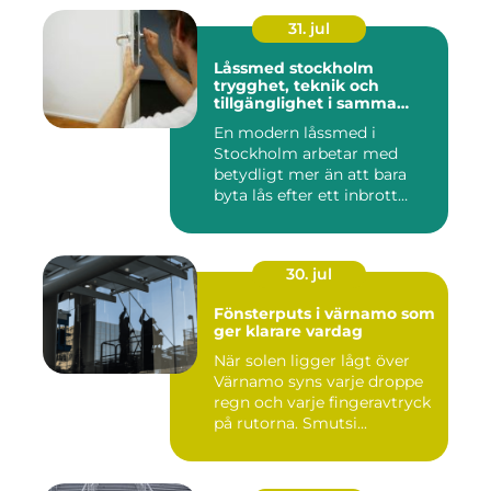
31. jul
Låssmed stockholm
trygghet, teknik och
tillgänglighet i samma
lösning
En modern låssmed i
Stockholm arbetar med
betydligt mer än att bara
byta lås efter ett inbrott
eller...
30. jul
Fönsterputs i värnamo som
ger klarare vardag
När solen ligger lågt över
Värnamo syns varje droppe
regn och varje fingeravtryck
på rutorna. Smutsi...