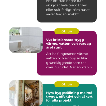
När ett träd börjar luta,
skuggar hela trädgården
eller står farligt nära huset
växer frågan snabbt:...
01. jun
Vvs kristianstad trygg
värme, vatten och vardag
året runt
Att ha fungerande värme,
vatten och avlopp är lika
grundläggande som tak
över huvudet. När en kran b...
01. jun
Hyra byggställning malmö
tryggt, effektivt och säkert
för alla projekt