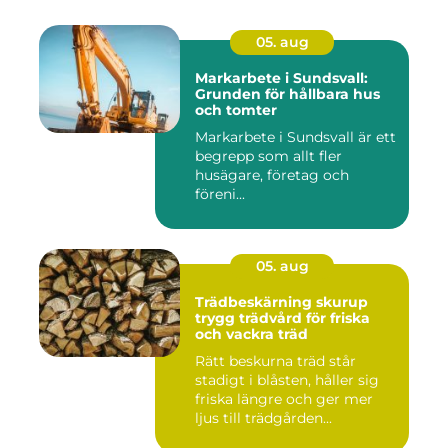
05. aug
Markarbete i Sundsvall:
Grunden för hållbara hus
och tomter
Markarbete i Sundsvall är ett
begrepp som allt fler
husägare, företag och
föreni...
05. aug
Trädbeskärning skurup
trygg trädvård för friska
och vackra träd
Rätt beskurna träd står
stadigt i blåsten, håller sig
friska längre och ger mer
ljus till trädgården...