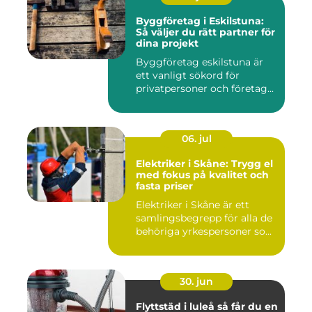
Byggföretag i Eskilstuna:
Så väljer du rätt partner för
dina projekt
Byggföretag eskilstuna är
ett vanligt sökord för
privatpersoner och företag...
06. jul
Elektriker i Skåne: Trygg el
med fokus på kvalitet och
fasta priser
Elektriker i Skåne är ett
samlingsbegrepp för alla de
behöriga yrkespersoner so...
30. jun
Flyttstäd i luleå så får du en