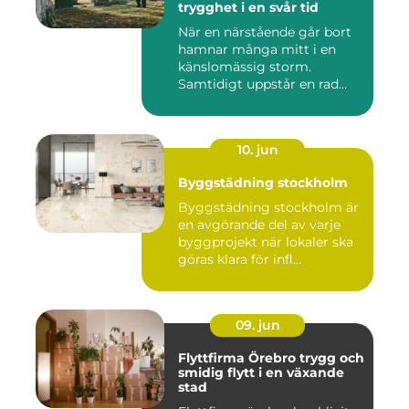
trygghet i en svår tid
När en närstående går bort
hamnar många mitt i en
känslomässig storm.
Samtidigt uppstår en rad
prakt...
10. jun
Byggstädning stockholm
Byggstädning stockholm är
en avgörande del av varje
byggprojekt när lokaler ska
göras klara för infl...
09. jun
Flyttfirma Örebro trygg och
smidig flytt i en växande
stad