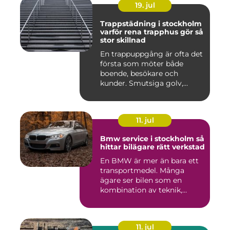
19. jul
Trappstädning i stockholm
varför rena trapphus gör så
stor skillnad
En trappuppgång är ofta det
första som möter både
boende, besökare och
kunder. Smutsiga golv,
dammig...
11. jul
Bmw service i stockholm så
hittar bilägare rätt verkstad
En BMW är mer än bara ett
transportmedel. Många
ägare ser bilen som en
kombination av teknik,
komfor...
11. jul