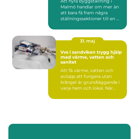
Att hyra byggställning i
Malmö handlar om mer än
att bara få fram några
ställningssektioner till en ...
31. maj
Vvs i sandviken trygg hjälp
med värme, vatten och
sanitet
Att få värme, vatten och
avlopp att fungera utan
krångel är grundläggande i
varje hem och lokal. När...