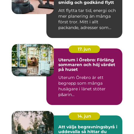
smidig och godkänd flytt
Att flytta tar tid, energi och
mer planering än många
först tror. Mitt i allt
packande, adresser som...
17. jun
Uterum i Örebro: Förläng
sommaren och höj värdet
på huset
Uterum Örebro är ett
begrepp som många
husägare i länet stöter
p&arin...
14. jun
Att välja begravningsbyrå i
uddevalla så hittar du