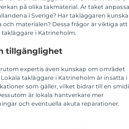
verkan på olika takmaterial. Är taket anpass
hållandena i Sverige? Har takläggaren kunsk
och materialen? Dessa frågor är viktiga att
n takläggare i Katrineholm.
 tillgänglighet
förutom expertis även kunskap om området
 Lokala takläggare i Katrineholm är insatta i
ationer som gäller, vilket bidrar till en smid
Dessutom är lokala hantverkare mer
jningar och eventuella akuta reparationer.