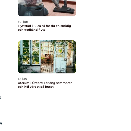
30. jun
Flyttstäd i luleå så får du en smidig
och godkänd flytt
17. jun
Uterum i Örebro: Förläng sommaren
och höj värdet på huset
e
e