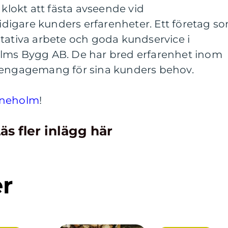
 klokt att fästa avseende vid
igare kunders erfarenheter. Ett företag s
alitativa arbete och goda kundservice i
olms Bygg AB. De har bred erfarenhet inom
t engagemang för sina kunders behov.
ineholm
!
äs fler inlägg här
er