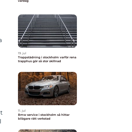
vardag
a
19. jul
Trappstädning i stockholm varför rena
trapphus gör så stor skillnad
n
11. jul
t
Bmw service i stockholm så hittar
bilägare rätt verkstad
l