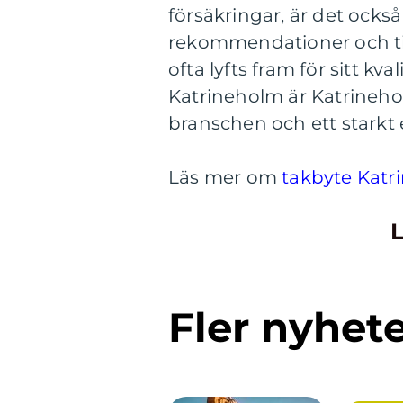
försäkringar, är det också
rekommendationer och tid
ofta lyfts fram för sitt kv
Katrineholm är Katrineh
branschen och ett stark
Läs mer om
takbyte Katr
L
Fler nyhet