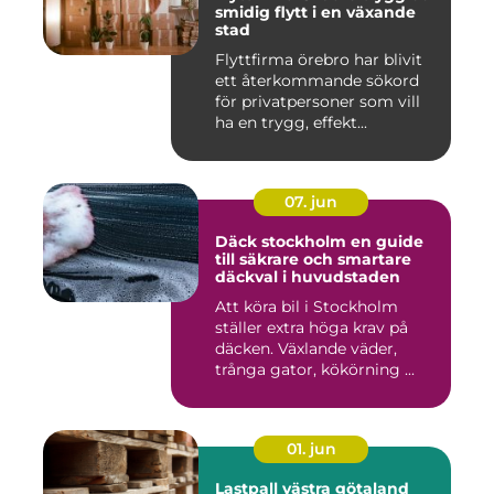
smidig flytt i en växande
stad
Flyttfirma örebro har blivit
ett återkommande sökord
för privatpersoner som vill
ha en trygg, effekt...
07. jun
Däck stockholm en guide
till säkrare och smartare
däckval i huvudstaden
Att köra bil i Stockholm
ställer extra höga krav på
däcken. Växlande väder,
trånga gator, kökörning ...
01. jun
Lastpall västra götaland