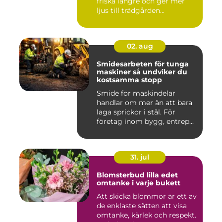
friska längre och ger mer
ljus till trädgården...
02. aug
Smidesarbeten för tunga
maskiner så undviker du
kostsamma stopp
Smide för maskindelar
handlar om mer än att bara
laga sprickor i stål. För
företag inom bygg, entrep...
31. jul
Blomsterbud lilla edet
omtanke i varje bukett
Att skicka blommor är ett av
de enklaste sätten att visa
omtanke, kärlek och respekt.