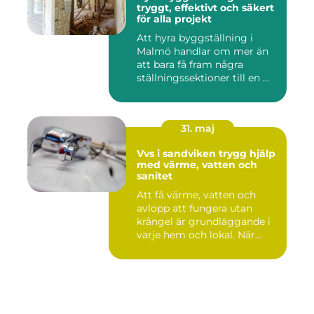
tryggt, effektivt och säkert
för alla projekt
Att hyra byggställning i
Malmö handlar om mer än
att bara få fram några
ställningssektioner till en ...
31. maj
Vvs i sandviken trygg hjälp
med värme, vatten och
sanitet
Att få värme, vatten och
avlopp att fungera utan
krångel är grundläggande i
varje hem och lokal. När...