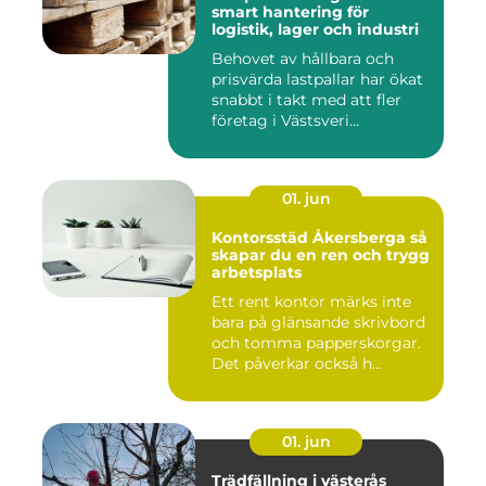
smart hantering för
logistik, lager och industri
Behovet av hållbara och
prisvärda lastpallar har ökat
snabbt i takt med att fler
företag i Västsveri...
01. jun
Kontorsstäd Åkersberga så
skapar du en ren och trygg
arbetsplats
Ett rent kontor märks inte
bara på glänsande skrivbord
och tomma papperskorgar.
Det påverkar också h...
01. jun
Trädfällning i västerås