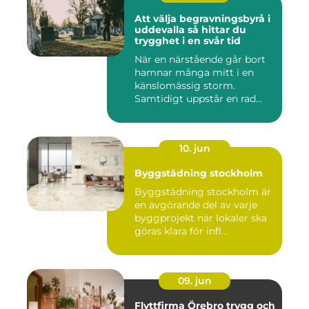
Att välja begravningsbyrå i
uddevalla så hittar du
trygghet i en svår tid
När en närstående går bort
hamnar många mitt i en
känslomässig storm.
Samtidigt uppstår en rad
prakt...
10. jun
Byggstädning stockholm
Byggstädning stockholm är
en avgörande del av varje
byggprojekt när lokaler ska
göras klara för infl...
09. jun
Flyttfirma Örebro trygg och