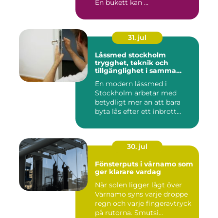
En bukett kan ...
31. jul
Låssmed stockholm
trygghet, teknik och
tillgänglighet i samma
lösning
En modern låssmed i
Stockholm arbetar med
betydligt mer än att bara
byta lås efter ett inbrott
eller...
30. jul
Fönsterputs i värnamo som
ger klarare vardag
När solen ligger lågt över
Värnamo syns varje droppe
regn och varje fingeravtryck
på rutorna. Smutsi...