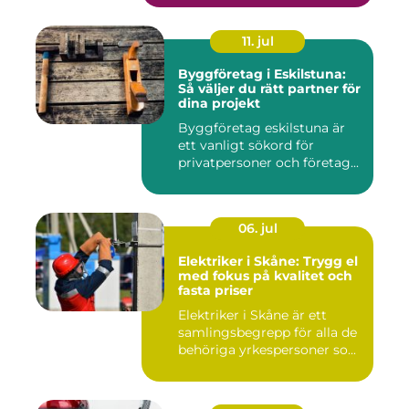
11. jul
Byggföretag i Eskilstuna:
Så väljer du rätt partner för
dina projekt
Byggföretag eskilstuna är
ett vanligt sökord för
privatpersoner och företag...
06. jul
Elektriker i Skåne: Trygg el
med fokus på kvalitet och
fasta priser
Elektriker i Skåne är ett
samlingsbegrepp för alla de
behöriga yrkespersoner so...