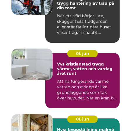
trygg hantering av träd på
din tomt
När ett träd börjar luta,
skuggar hela trädgården
eller står farligt nära huset
växer frågan snabbt:...
01. jun
Vvs kristianstad trygg
värme, vatten och vardag
året runt
Att ha fungerande värme,
vatten och avlopp är lika
grundläggande som tak
över huvudet. När en kran b...
01. jun
Hyra byggställning malmö