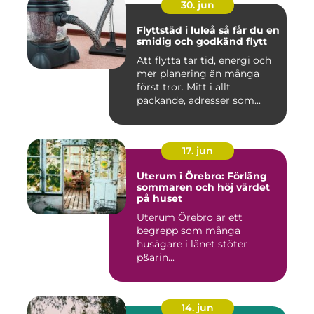
30. jun
Flyttstäd i luleå så får du en
smidig och godkänd flytt
Att flytta tar tid, energi och
mer planering än många
först tror. Mitt i allt
packande, adresser som...
17. jun
Uterum i Örebro: Förläng
sommaren och höj värdet
på huset
Uterum Örebro är ett
begrepp som många
husägare i länet stöter
p&arin...
14. jun