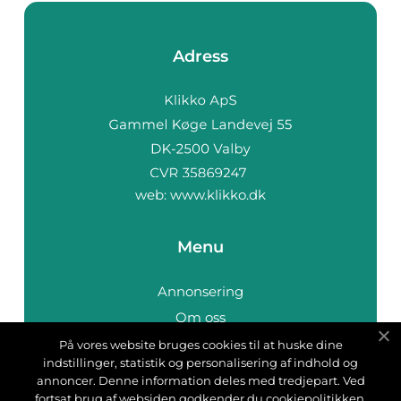
Adress
web:
www.klikko.dk
Menu
Annonsering
Om oss
Cookies
På vores website bruges cookies til at huske dine
indstillinger, statistik og personalisering af indhold og
Kontakta oss
annoncer. Denne information deles med tredjepart. Ved
Sitemap
fortsat brug af websiden godkender du cookiepolitikken.