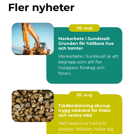
Fler nyheter
05. aug
Markarbete i Sundsvall:
Grunden för hållbara hus
och tomter
Markarbete i Sundsvall är ett
begrepp som allt fler
husägare, företag och
föreni...
05. aug
Trädbeskärning skurup
trygg trädvård för friska
och vackra träd
Rätt beskurna träd står
stadigt i blåsten, håller sig