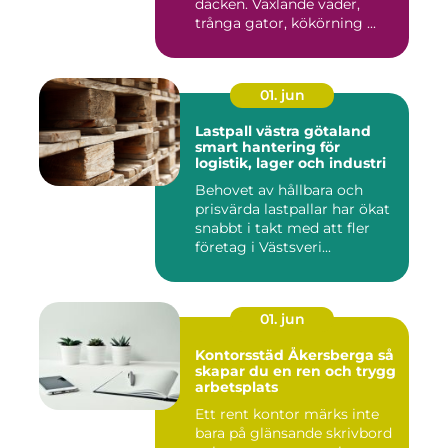
däcken. Växlande väder,
trånga gator, kökörning ...
01. jun
Lastpall västra götaland
smart hantering för
logistik, lager och industri
Behovet av hållbara och
prisvärda lastpallar har ökat
snabbt i takt med att fler
företag i Västsveri...
01. jun
Kontorsstäd Åkersberga så
skapar du en ren och trygg
arbetsplats
Ett rent kontor märks inte
bara på glänsande skrivbord