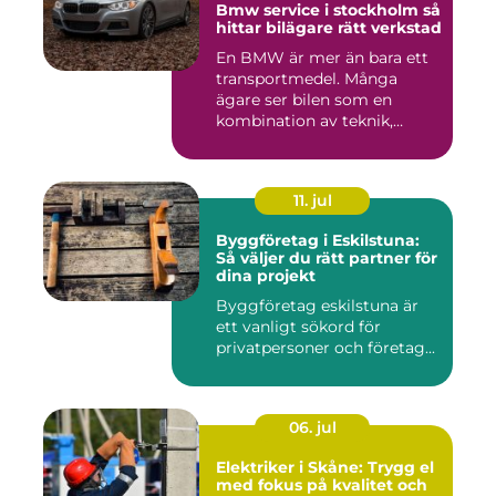
Bmw service i stockholm så
hittar bilägare rätt verkstad
En BMW är mer än bara ett
transportmedel. Många
ägare ser bilen som en
kombination av teknik,
komfor...
11. jul
Byggföretag i Eskilstuna:
Så väljer du rätt partner för
dina projekt
Byggföretag eskilstuna är
ett vanligt sökord för
privatpersoner och företag...
06. jul
Elektriker i Skåne: Trygg el
med fokus på kvalitet och