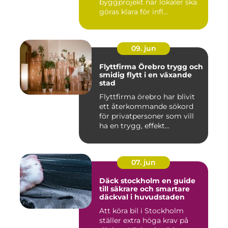
byggprojekt när lokaler ska
göras klara för infl...
09. jun
Flyttfirma Örebro trygg och
smidig flytt i en växande
stad
Flyttfirma örebro har blivit
ett återkommande sökord
för privatpersoner som vill
ha en trygg, effekt...
07. jun
Däck stockholm en guide
till säkrare och smartare
däckval i huvudstaden
Att köra bil i Stockholm
ställer extra höga krav på