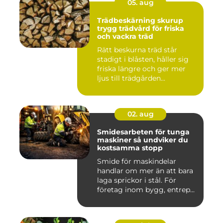
05. aug
Trädbeskärning skurup
trygg trädvård för friska
och vackra träd
Rätt beskurna träd står
stadigt i blåsten, håller sig
friska längre och ger mer
ljus till trädgården...
02. aug
Smidesarbeten för tunga
maskiner så undviker du
kostsamma stopp
Smide för maskindelar
handlar om mer än att bara
laga sprickor i stål. För
företag inom bygg, entrep...