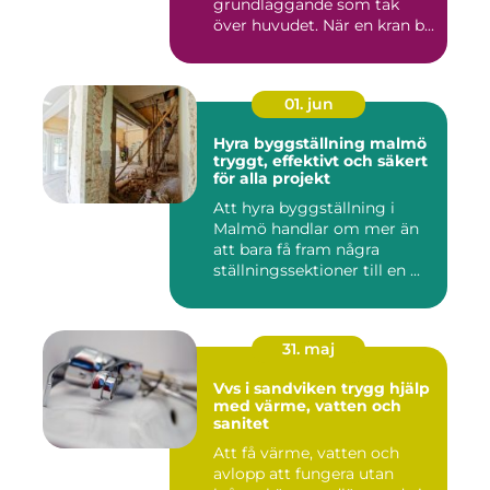
grundläggande som tak
över huvudet. När en kran b...
01. jun
Hyra byggställning malmö
tryggt, effektivt och säkert
för alla projekt
Att hyra byggställning i
Malmö handlar om mer än
att bara få fram några
ställningssektioner till en ...
31. maj
Vvs i sandviken trygg hjälp
med värme, vatten och
sanitet
Att få värme, vatten och
avlopp att fungera utan