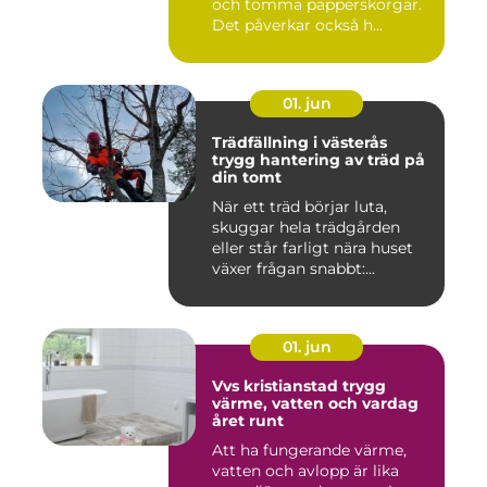
och tomma papperskorgar.
Det påverkar också h...
01. jun
Trädfällning i västerås
trygg hantering av träd på
din tomt
När ett träd börjar luta,
skuggar hela trädgården
eller står farligt nära huset
växer frågan snabbt:...
01. jun
Vvs kristianstad trygg
värme, vatten och vardag
året runt
Att ha fungerande värme,
vatten och avlopp är lika