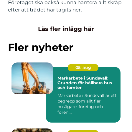
Företaget ska också kunna hantera allt skräp
efter att trädet har tagits ner.
Läs fler inlägg här
Fler nyheter
05. aug
Markarbete i Sundsvall:
Grunden för hållbara hus
och tomter
Markarbete i Sundsvall är ett
begrepp som allt fler
husägare, företag och
föreni...