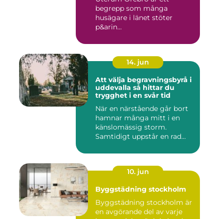
begrepp som många
husägare i länet stöter
p&arin...
14. jun
Att välja begravningsbyrå i
uddevalla så hittar du
trygghet i en svår tid
När en närstående går bort
hamnar många mitt i en
känslomässig storm.
Samtidigt uppstår en rad
prakt...
10. jun
Byggstädning stockholm
Byggstädning stockholm är
en avgörande del av varje