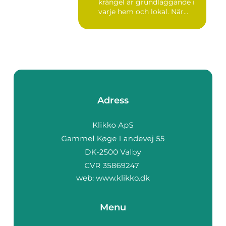
krångel är grundläggande i
varje hem och lokal. När...
Adress
web:
www.klikko.dk
Menu