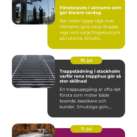
Fönsterputs i värnamo som
ger klarare vardag
När solen ligger lågt över
Värnamo syns varje droppe
regn och varje fingeravtryck
på rutorna. Smutsi...
19. jul
Trappstädning i stockholm
varför rena trapphus gör så
stor skillnad
En trappuppgång är ofta det
första som möter både
boende, besökare och
kunder. Smutsiga golv,
dammig...
11. jul