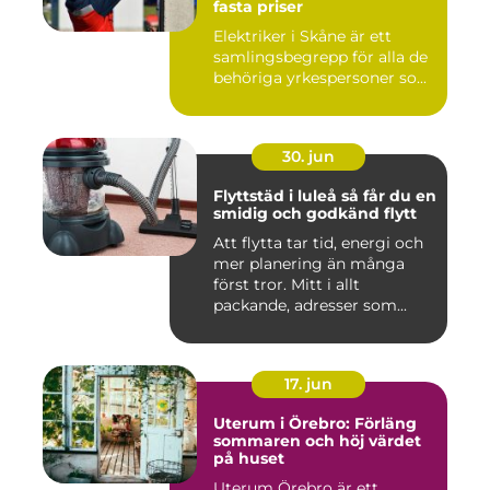
fasta priser
Elektriker i Skåne är ett
samlingsbegrepp för alla de
behöriga yrkespersoner so...
30. jun
Flyttstäd i luleå så får du en
smidig och godkänd flytt
Att flytta tar tid, energi och
mer planering än många
först tror. Mitt i allt
packande, adresser som...
17. jun
Uterum i Örebro: Förläng
sommaren och höj värdet
på huset
Uterum Örebro är ett