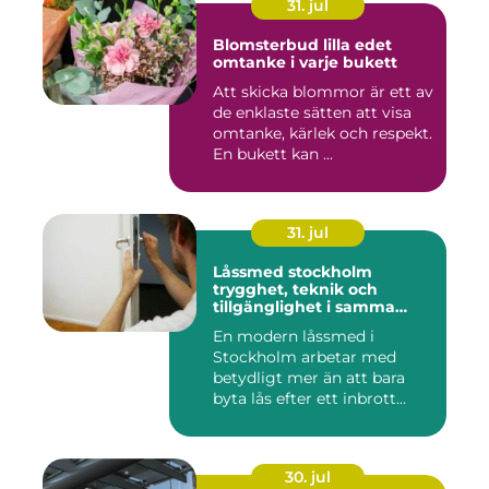
31. jul
Blomsterbud lilla edet
omtanke i varje bukett
Att skicka blommor är ett av
de enklaste sätten att visa
omtanke, kärlek och respekt.
En bukett kan ...
31. jul
Låssmed stockholm
trygghet, teknik och
tillgänglighet i samma
lösning
En modern låssmed i
Stockholm arbetar med
betydligt mer än att bara
byta lås efter ett inbrott
eller...
30. jul