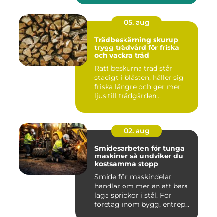
05. aug
Trädbeskärning skurup
trygg trädvård för friska
och vackra träd
Rätt beskurna träd står
stadigt i blåsten, håller sig
friska längre och ger mer
ljus till trädgården...
02. aug
Smidesarbeten för tunga
maskiner så undviker du
kostsamma stopp
Smide för maskindelar
handlar om mer än att bara
laga sprickor i stål. För
företag inom bygg, entrep...