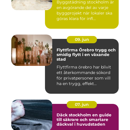
Byggstädning stockholm är
en avgörande del av varje
byggprojekt när lokaler ska
göras klara för infl...
09. jun
Flyttfirma Örebro trygg och
smidig flytt i en växande
stad
Flyttfirma örebro har blivit
ett återkommande sökord
för privatpersoner som vill
ha en trygg, effekt...
07. jun
Däck stockholm en guide
till säkrare och smartare
däckval i huvudstaden