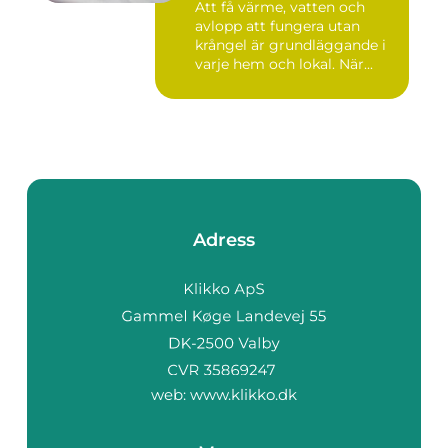
Att få värme, vatten och
avlopp att fungera utan
krångel är grundläggande i
varje hem och lokal. När...
Adress
web:
www.klikko.dk