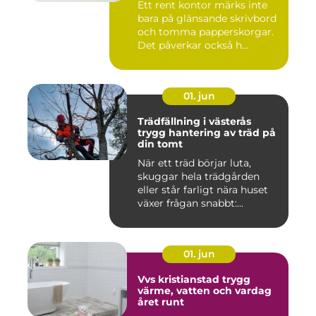
Ett rent kontor märks inte
bara på glänsande skrivbord
och tomma papperskorgar.
Det påverkar också h...
01. jun
Trädfällning i västerås
trygg hantering av träd på
din tomt
När ett träd börjar luta,
skuggar hela trädgården
eller står farligt nära huset
växer frågan snabbt:...
01. jun
Vvs kristianstad trygg
värme, vatten och vardag
året runt