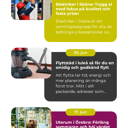
Elektriker i Skåne: Trygg el
med fokus på kvalitet och
fasta priser
Elektriker i Skåne är ett
samlingsbegrepp för alla de
behöriga yrkespersoner so...
30. jun
Flyttstäd i luleå så får du en
smidig och godkänd flytt
Att flytta tar tid, energi och
mer planering än många
först tror. Mitt i allt
packande, adresser som...
17. jun
Uterum i Örebro: Förläng
sommaren och höj värdet