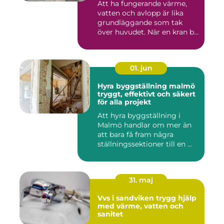
Att ha fungerande värme,
vatten och avlopp är lika
grundläggande som tak
över huvudet. När en kran b...
01. jun
Hyra byggställning malmö
tryggt, effektivt och säkert
för alla projekt
Att hyra byggställning i
Malmö handlar om mer än
att bara få fram några
ställningssektioner till en ...
31. maj
Vvs i sandviken trygg hjälp
med värme, vatten och
sanitet