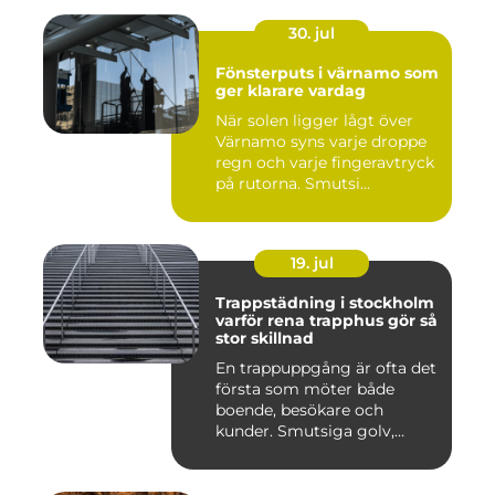
30. jul
Fönsterputs i värnamo som
ger klarare vardag
När solen ligger lågt över
Värnamo syns varje droppe
regn och varje fingeravtryck
på rutorna. Smutsi...
19. jul
Trappstädning i stockholm
varför rena trapphus gör så
stor skillnad
En trappuppgång är ofta det
första som möter både
boende, besökare och
kunder. Smutsiga golv,
dammig...