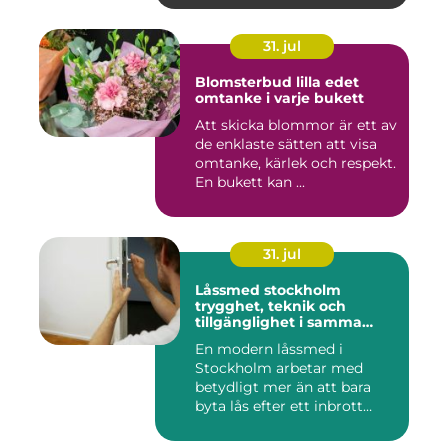
31. jul
Blomsterbud lilla edet
omtanke i varje bukett
Att skicka blommor är ett av
de enklaste sätten att visa
omtanke, kärlek och respekt.
En bukett kan ...
31. jul
Låssmed stockholm
trygghet, teknik och
tillgänglighet i samma
lösning
En modern låssmed i
Stockholm arbetar med
betydligt mer än att bara
byta lås efter ett inbrott
eller...