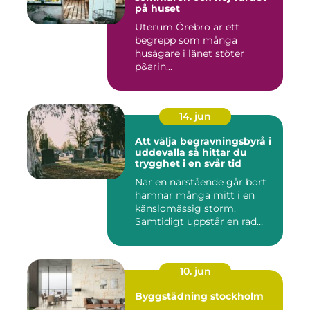
på huset
Uterum Örebro är ett
begrepp som många
husägare i länet stöter
p&arin...
14. jun
Att välja begravningsbyrå i
uddevalla så hittar du
trygghet i en svår tid
När en närstående går bort
hamnar många mitt i en
känslomässig storm.
Samtidigt uppstår en rad
prakt...
10. jun
Byggstädning stockholm