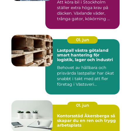
Att köra bil i Stockholm
ställer extra höga krav på
däcken. Växlande väder,
trånga gator, kökörning ...
01. jun
Lastpall västra götaland
smart hantering för
logistik, lager och industri
Behovet av hållbara och
prisvärda lastpallar har ökat
snabbt i takt med att fler
företag i Västsveri...
01. jun
Kontorsstäd Åkersberga så
skapar du en ren och trygg
arbetsplats