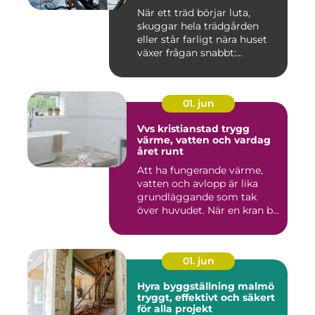
När ett träd börjar luta,
skuggar hela trädgården
eller står farligt nära huset
växer frågan snabbt:...
01. jun
Vvs kristianstad trygg
värme, vatten och vardag
året runt
Att ha fungerande värme,
vatten och avlopp är lika
grundläggande som tak
över huvudet. När en kran b...
01. jun
Hyra byggställning malmö
tryggt, effektivt och säkert
för alla projekt