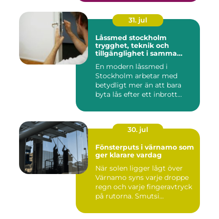
31. jul
Låssmed stockholm
trygghet, teknik och
tillgänglighet i samma
lösning
En modern låssmed i
Stockholm arbetar med
betydligt mer än att bara
byta lås efter ett inbrott
eller...
30. jul
Fönsterputs i värnamo som
ger klarare vardag
När solen ligger lågt över
Värnamo syns varje droppe
regn och varje fingeravtryck
på rutorna. Smutsi...