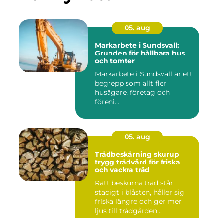
05. aug
Markarbete i Sundsvall:
Grunden för hållbara hus
och tomter
Markarbete i Sundsvall är ett
begrepp som allt fler
husägare, företag och
föreni...
05. aug
Trädbeskärning skurup
trygg trädvård för friska
och vackra träd
Rätt beskurna träd står
stadigt i blåsten, håller sig
friska längre och ger mer
ljus till trädgården...