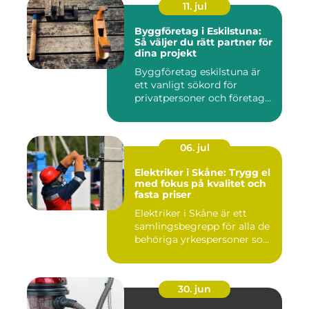
11. jul
Byggföretag i Eskilstuna:
Så väljer du rätt partner för
dina projekt
Byggföretag eskilstuna är
ett vanligt sökord för
privatpersoner och företag...
06. jul
Elektriker i Skåne: Trygg el
med fokus på kvalitet och
fasta priser
Elektriker i Skåne är ett
samlingsbegrepp för alla de
behöriga yrkespersoner so...
30. jun