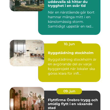
uddevalla så hittar du
trygghet i en svår tid
När en närstående går bort
hamnar många mitt i en
känslomässig storm.
Samtidigt uppstår en rad
prakt...
10. jun
Byggstädning stockholm
Byggstädning stockholm är
en avgörande del av varje
byggprojekt när lokaler ska
göras klara för infl...
09. jun
Flyttfirma Örebro trygg och
smidig flytt i en växande
stad