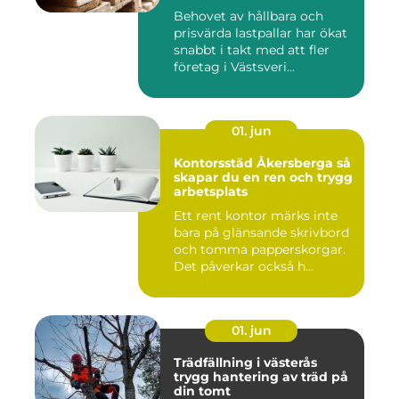
Behovet av hållbara och
prisvärda lastpallar har ökat
snabbt i takt med att fler
företag i Västsveri...
01. jun
Kontorsstäd Åkersberga så
skapar du en ren och trygg
arbetsplats
Ett rent kontor märks inte
bara på glänsande skrivbord
och tomma papperskorgar.
Det påverkar också h...
01. jun
Trädfällning i västerås
trygg hantering av träd på
din tomt