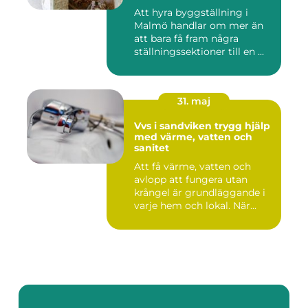
Att hyra byggställning i
Malmö handlar om mer än
att bara få fram några
ställningssektioner till en ...
31. maj
Vvs i sandviken trygg hjälp
med värme, vatten och
sanitet
Att få värme, vatten och
avlopp att fungera utan
krångel är grundläggande i
varje hem och lokal. När...