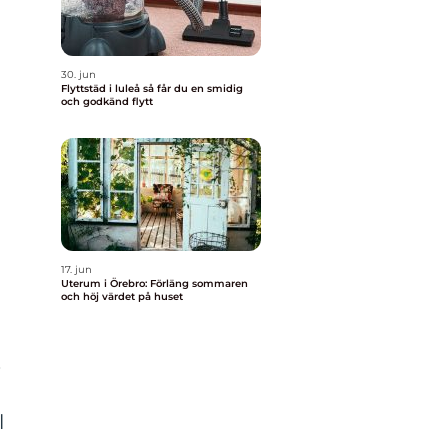
30. jun
Flyttstäd i luleå så får du en smidig
och godkänd flytt
17. jun
Uterum i Örebro: Förläng sommaren
och höj värdet på huset
.
l