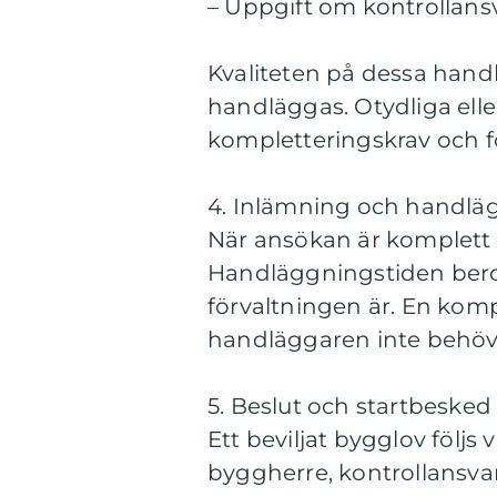
– Uppgift om kontrollans
Kvaliteten på dessa hand
handläggas. Otydliga eller 
kompletteringskrav och f
4. Inlämning och handlä
När ansökan är komplett 
Handläggningstiden bero
förvaltningen är. En komp
handläggaren inte behöver
5. Beslut och startbesked
Ett beviljat bygglov följs 
byggherre, kontrollansv