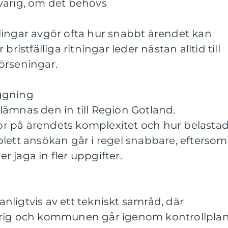
varig, om det behövs
lingar avgör ofta hur snabbt ärendet kan
bristfälliga ritningar leder nästan alltid till
örseningar.
ggning
lämnas den in till Region Gotland.
r på ärendets komplexitet och hur belasta
lett ansökan går i regel snabbare, eftersom
 jaga in fler uppgifter.
vanligtvis av ett tekniskt samråd, där
arig och kommunen går igenom kontrollpla