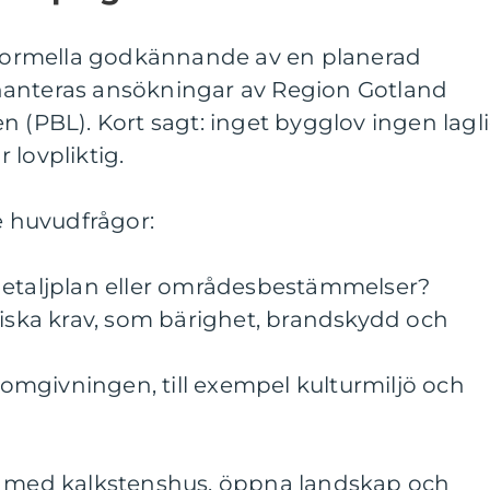
ormella godkännande av en planerad
hanteras ansökningar av Region Gotland
n (PBL). Kort sagt: inget bygglov ingen lagl
 lovpliktig.
re huvudfrågor:
detaljplan eller områdesbestämmelser?
niska krav, som bärighet, brandskydd och
l omgivningen, till exempel kulturmiljö och
ö med kalkstenshus, öppna landskap och