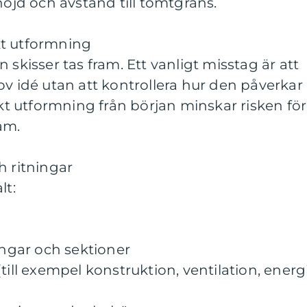
höjd och avstånd till tomtgräns.
kt utformning
 skisser tas fram. Ett vanligt misstag är att
ov idé utan att kontrollera hur den påverkar
 utformning från början minskar risken för
am.
h ritningar
t:
ingar och sektioner
till exempel konstruktion, ventilation, energ