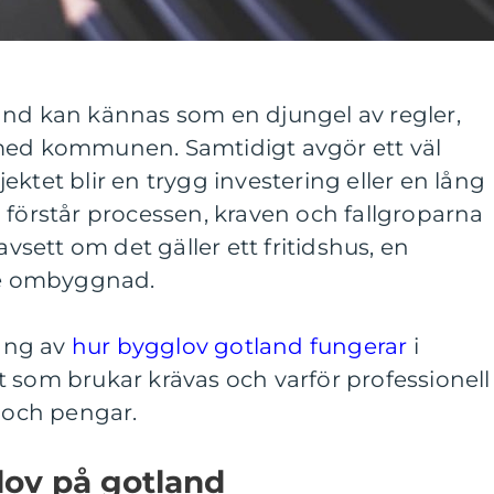
and kan kännas som en djungel av regler,
med kommunen. Samtidigt avgör ett väl
ktet blir en trygg investering eller en lång
 förstår processen, kraven och fallgroparna
avsett om det gäller ett fritidshus, en
rre ombyggnad.
ång av
hur bygglov gotland fungerar
i
 som brukar krävas och varför professionell
d och pengar.
lov på gotland