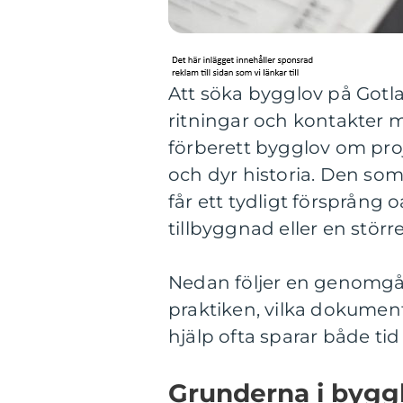
Att söka bygglov på Gotl
ritningar och kontakter 
förberett bygglov om proje
och dyr historia. Den som
får ett tydligt försprång o
tillbyggnad eller en stö
Nedan följer en genomg
praktiken, vilka dokument
hjälp ofta sparar både ti
Grunderna i bygg