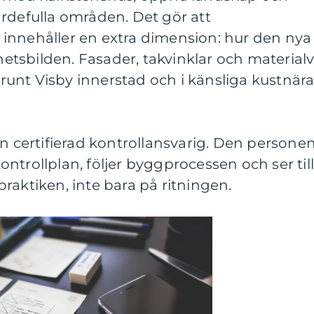
rdefulla områden. Det gör att
innehåller en extra dimension: hur den nya
tsbilden. Fasader, takvinklar och materialv
h runt Visby innerstad och i känsliga kustnär
en certifierad kontrollansvarig. Den persone
 kontrollplan, följer byggprocessen och ser til
i praktiken, inte bara på ritningen.