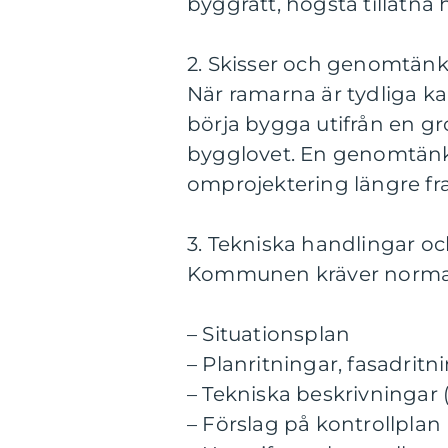
byggrätt, högsta tillåtna 
2. Skisser och genomtän
När ramarna är tydliga kan
börja bygga utifrån en gr
bygglovet. En genomtänkt
omprojektering längre fr
3. Tekniska handlingar oc
Kommunen kräver normal
– Situationsplan
– Planritningar, fasadritn
– Tekniska beskrivningar (
– Förslag på kontrollplan