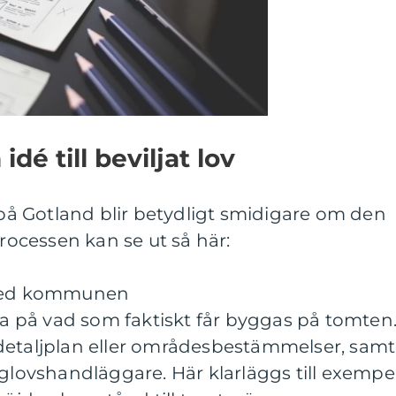
idé till beviljat lov
å Gotland blir betydligt smidigare om den
Processen kan se ut så här:
 med kommunen
eda på vad som faktiskt får byggas på tomten
detaljplan eller områdesbestämmelser, samt
ovshandläggare. Här klarläggs till exempe