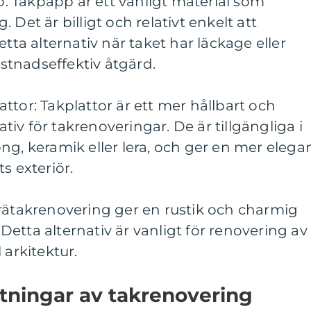
 Takpapp är ett vanligt material som
 Det är billigt och relativt enkelt att
etta alternativ när taket har läckage eller
tnadseffektiv åtgärd.
ttor: Takplattor är ett mer hållbart och
nativ för takrenoveringar. De är tillgängliga i
ng, keramik eller lera, och ger en mer elega
s exteriör.
Trätakrenovering ger en rustik och charmig
. Detta alternativ är vanligt för renovering av
 arkitektur.
ätningar av takrenovering