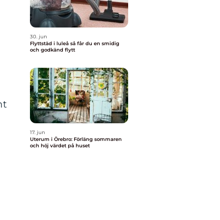
30. jun
Flyttstäd i luleå så får du en smidig
och godkänd flytt
nt
17. jun
Uterum i Örebro: Förläng sommaren
och höj värdet på huset