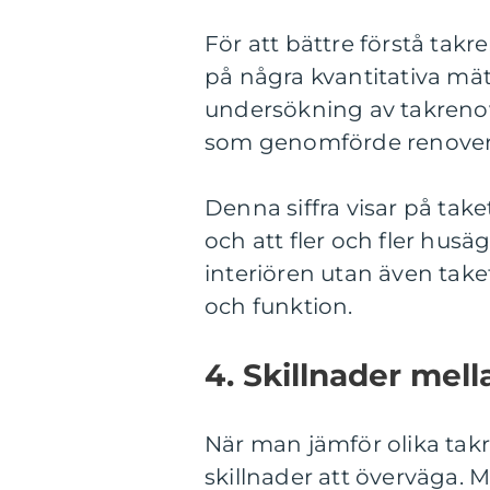
För att bättre förstå tak
på några kvantitativa mä
undersökning av takrenov
som genomförde renoverin
Denna siffra visar på tak
och att fler och fler husä
interiören utan även take
och funktion.
4. Skillnader mel
När man jämför olika takr
skillnader att överväga. Ma