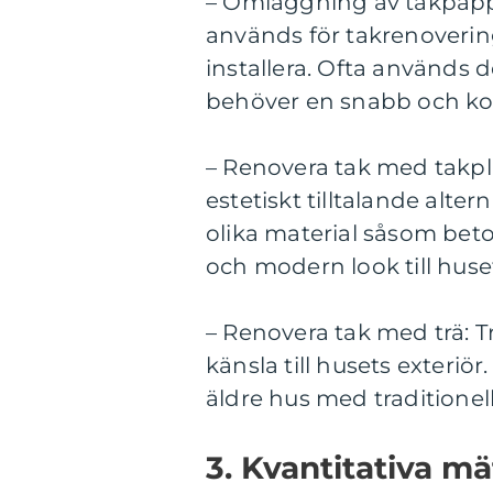
– Omläggning av takpapp:
används för takrenovering.
installera. Ofta används d
behöver en snabb och kos
– Renovera tak med takpla
estetiskt tilltalande alter
olika material såsom beto
och modern look till huset
– Renovera tak med trä: 
känsla till husets exteriör
äldre hus med traditionell
3. Kvantitativa m