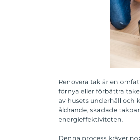
Renovera tak är en omfat
förnya eller förbättra tak
av husets underhåll och k
åldrande, skadade takpann
energieffektiviteten.
Denna process kräver no