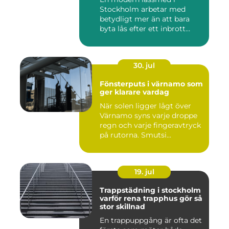
Stockholm arbetar med
betydligt mer än att bara
byta lås efter ett inbrott
eller...
30. jul
Fönsterputs i värnamo som
ger klarare vardag
När solen ligger lågt över
Värnamo syns varje droppe
regn och varje fingeravtryck
på rutorna. Smutsi...
19. jul
Trappstädning i stockholm
varför rena trapphus gör så
stor skillnad
En trappuppgång är ofta det