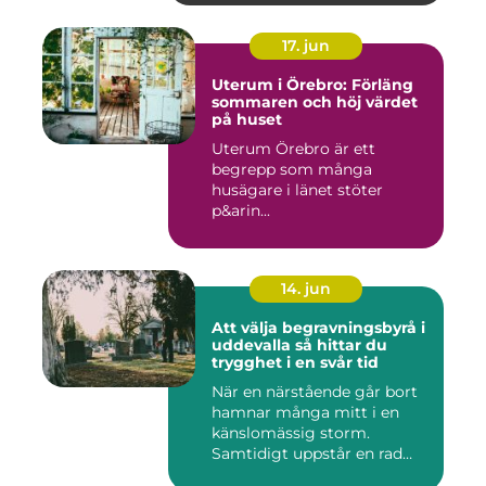
17. jun
Uterum i Örebro: Förläng
sommaren och höj värdet
på huset
Uterum Örebro är ett
begrepp som många
husägare i länet stöter
p&arin...
14. jun
Att välja begravningsbyrå i
uddevalla så hittar du
trygghet i en svår tid
När en närstående går bort
hamnar många mitt i en
känslomässig storm.
Samtidigt uppstår en rad
prakt...