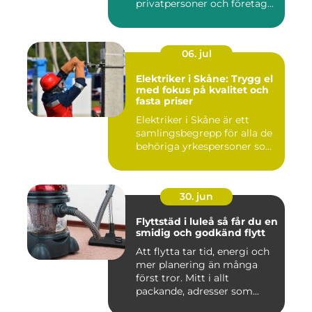
privatpersoner och företag...
06. jul
Elektriker i Skåne: Trygg el
med fokus på kvalitet och
fasta priser
Elektriker i Skåne är ett
samlingsbegrepp för alla de
behöriga yrkespersoner so...
30. jun
Flyttstäd i luleå så får du en
smidig och godkänd flytt
Att flytta tar tid, energi och
mer planering än många
först tror. Mitt i allt
packande, adresser som...