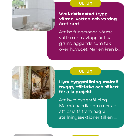
01. jun
Vvs kristianstad trygg
värme, vatten och vardag
året runt
Att ha fungerande värme,
vatten och avlopp är lika
grundläggande som tak
över huvudet. När en kran b...
01. jun
Hyra byggställning malmö
tryggt, effektivt och säkert
för alla projekt
Att hyra byggställning i
Malmö handlar om mer än
att bara få fram några
ställningssektioner till en ...