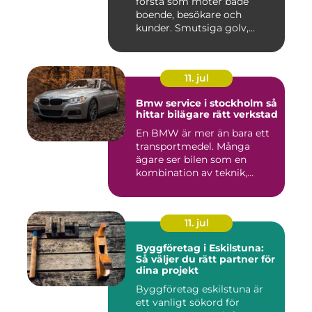
första som möter både
boende, besökare och
kunder. Smutsiga golv,
dammig...
11. jul
Bmw service i stockholm så
hittar bilägare rätt verkstad
En BMW är mer än bara ett
transportmedel. Många
ägare ser bilen som en
kombination av teknik,
komfor...
11. jul
Byggföretag i Eskilstuna:
Så väljer du rätt partner för
dina projekt
Byggföretag eskilstuna är
ett vanligt sökord för