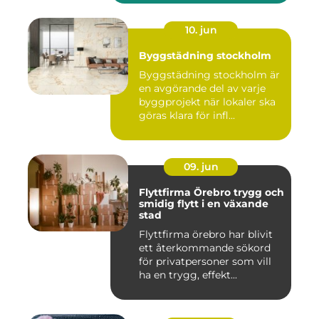
10. jun
Byggstädning stockholm
Byggstädning stockholm är
en avgörande del av varje
byggprojekt när lokaler ska
göras klara för infl...
09. jun
Flyttfirma Örebro trygg och
smidig flytt i en växande
stad
Flyttfirma örebro har blivit
ett återkommande sökord
för privatpersoner som vill
ha en trygg, effekt...