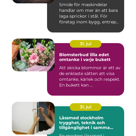
Smide för maskindelar
handlar om mer än att bara
laga sprickor i stål. För
företag inom bygg, entrep...
31. jul
Blomsterbud lilla edet
omtanke i varje bukett
Att skicka blommor är ett av
de enklaste sätten att visa
omtanke, kärlek och respekt.
En bukett kan ...
31. jul
Låssmed stockholm
trygghet, teknik och
tillgänglighet i samma
lösning
En modern låssmed i