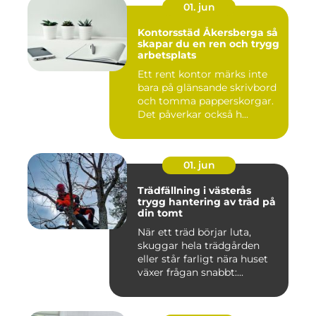
01. jun
Kontorsstäd Åkersberga så
skapar du en ren och trygg
arbetsplats
Ett rent kontor märks inte
bara på glänsande skrivbord
och tomma papperskorgar.
Det påverkar också h...
01. jun
Trädfällning i västerås
trygg hantering av träd på
din tomt
När ett träd börjar luta,
skuggar hela trädgården
eller står farligt nära huset
växer frågan snabbt:...