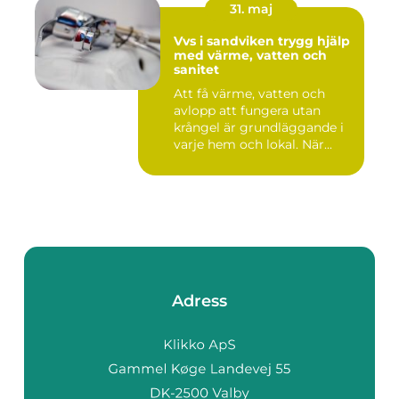
31. maj
Vvs i sandviken trygg hjälp
med värme, vatten och
sanitet
Att få värme, vatten och
avlopp att fungera utan
krångel är grundläggande i
varje hem och lokal. När...
Adress