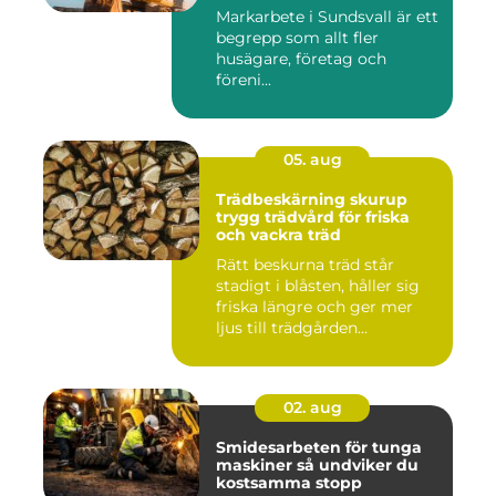
Markarbete i Sundsvall är ett
begrepp som allt fler
husägare, företag och
föreni...
05. aug
Trädbeskärning skurup
trygg trädvård för friska
och vackra träd
Rätt beskurna träd står
stadigt i blåsten, håller sig
friska längre och ger mer
ljus till trädgården...
02. aug
Smidesarbeten för tunga
maskiner så undviker du
kostsamma stopp