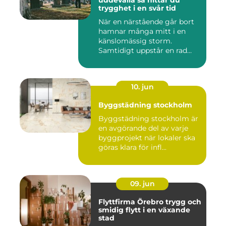
uddevalla så hittar du
trygghet i en svår tid
När en närstående går bort
hamnar många mitt i en
känslomässig storm.
Samtidigt uppstår en rad
prakt...
10. jun
Byggstädning stockholm
Byggstädning stockholm är
en avgörande del av varje
byggprojekt när lokaler ska
göras klara för infl...
09. jun
Flyttfirma Örebro trygg och
smidig flytt i en växande
stad