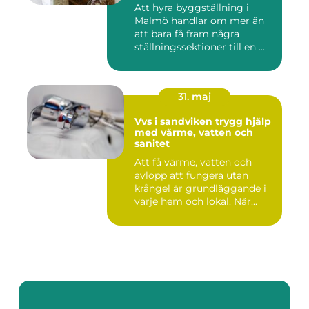
Att hyra byggställning i
Malmö handlar om mer än
att bara få fram några
ställningssektioner till en ...
31. maj
Vvs i sandviken trygg hjälp
med värme, vatten och
sanitet
Att få värme, vatten och
avlopp att fungera utan
krångel är grundläggande i
varje hem och lokal. När...