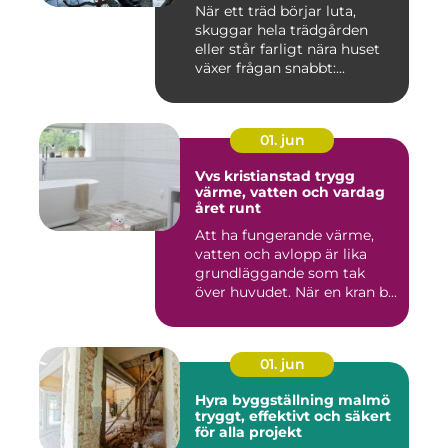
När ett träd börjar luta,
skuggar hela trädgården
eller står farligt nära huset
växer frågan snabbt:...
01. jun
Vvs kristianstad trygg
värme, vatten och vardag
året runt
Att ha fungerande värme,
vatten och avlopp är lika
grundläggande som tak
över huvudet. När en kran b...
01. jun
Hyra byggställning malmö
tryggt, effektivt och säkert
för alla projekt