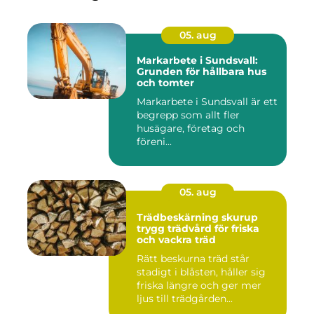
05. aug
Markarbete i Sundsvall:
Grunden för hållbara hus
och tomter
Markarbete i Sundsvall är ett
begrepp som allt fler
husägare, företag och
föreni...
05. aug
Trädbeskärning skurup
trygg trädvård för friska
och vackra träd
Rätt beskurna träd står
stadigt i blåsten, håller sig
friska längre och ger mer
ljus till trädgården...