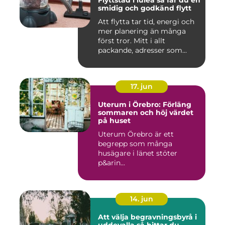
Flyttstäd i luleå så får du en
smidig och godkänd flytt
Att flytta tar tid, energi och
mer planering än många
först tror. Mitt i allt
packande, adresser som...
17. jun
Uterum i Örebro: Förläng
sommaren och höj värdet
på huset
Uterum Örebro är ett
begrepp som många
husägare i länet stöter
p&arin...
14. jun
Att välja begravningsbyrå i