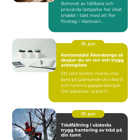
Behovet av hållbara och
prisvärda lastpallar har ökat
snabbt i takt med att fler
företag i Västsveri...
01. jun
Kontorsstäd Åkersberga så
skapar du en ren och trygg
arbetsplats
Ett rent kontor märks inte
bara på glänsande skrivbord
och tomma papperskorgar.
Det påverkar också h...
01. jun
Trädfällning i västerås
trygg hantering av träd på
din tomt