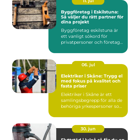
11. jul
Byggföretag i Eskilstuna:
Så väljer du rätt partner för
dina projekt
Byggföretag eskilstuna är
ett vanligt sökord för
privatpersoner och företag...
06. jul
Elektriker i Skåne: Trygg el
med fokus på kvalitet och
fasta priser
Elektriker i Skåne är ett
samlingsbegrepp för alla de
behöriga yrkespersoner so...
30. jun