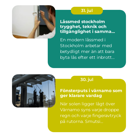
31. jul
Låssmed stockholm
trygghet, teknik och
tillgänglighet i samma
lösning
En modern låssmed i
Stockholm arbetar med
betydligt mer än att bara
byta lås efter ett inbrott
eller...
30. jul
Fönsterputs i värnamo som
ger klarare vardag
När solen ligger lågt över
Värnamo syns varje droppe
regn och varje fingeravtryck
på rutorna. Smutsi...