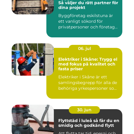
Så väljer du rätt partner för
dina projekt
Byggföretag eskilstuna är
ett vanligt sökord för
privatpersoner och företag...
06. jul
Elektriker i Skåne: Trygg el
med fokus på kvalitet och
fasta priser
Elektriker i Skåne är ett
samlingsbegrepp för alla de
behöriga yrkespersoner so...
30. jun
Flyttstäd i luleå så får du en
smidig och godkänd flytt
Att flytta tar tid, energi och