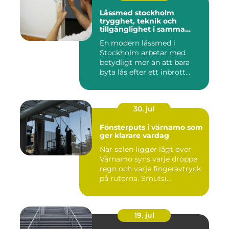
Låssmed stockholm
trygghet, teknik och
tillgänglighet i samma
lösning
En modern låssmed i
Stockholm arbetar med
betydligt mer än att bara
byta lås efter ett inbrott
eller...
30. jul
Fönsterputs i värnamo som
ger klarare vardag
När solen ligger lågt över
Värnamo syns varje droppe
regn och varje fingeravtryck
på rutorna. Smutsi...
19. jul