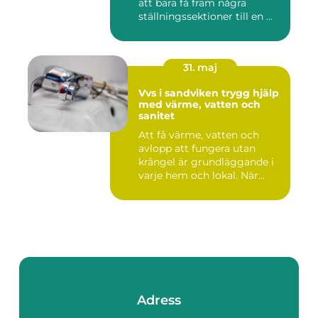
att bara få fram några
ställningssektioner till en ...
31. maj
Vvs i sandviken trygg hjälp
med värme, vatten och
sanitet
Att få värme, vatten och
avlopp att fungera utan
krångel är grundläggande i
varje hem och lokal. När...
Adress