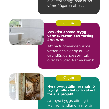
eller står farligt nära huset
växer frågan snabbt:...
01. jun
Vvs kristianstad trygg
värme, vatten och vardag
året runt
Att ha fungerande värme,
vatten och avlopp är lika
grundläggande som tak
över huvudet. När en kran b...
01. jun
Hyra byggställning malmö
tryggt, effektivt och säkert
för alla projekt
Att hyra byggställning i
Malmö handlar om mer än