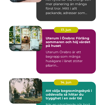
mer planering än många
först tror. Mitt i allt
packande, adresser som...
17. jun
Uterum i Örebro: Förläng
sommaren och höj värdet
på huset
Uterum Örebro är ett
begrepp som många
husägare i länet stöter
p&arin...
14. jun
Att välja begravningsbyrå i
uddevalla så hittar du
trygghet i en svår tid
När en närstående går bort