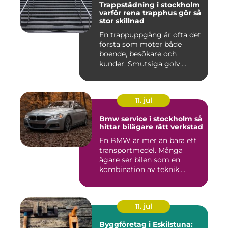
Trappstädning i stockholm
varför rena trapphus gör så
stor skillnad
En trappuppgång är ofta det
första som möter både
boende, besökare och
kunder. Smutsiga golv,
dammig...
11. jul
Bmw service i stockholm så
hittar bilägare rätt verkstad
En BMW är mer än bara ett
transportmedel. Många
ägare ser bilen som en
kombination av teknik,
komfor...
11. jul
Byggföretag i Eskilstuna: