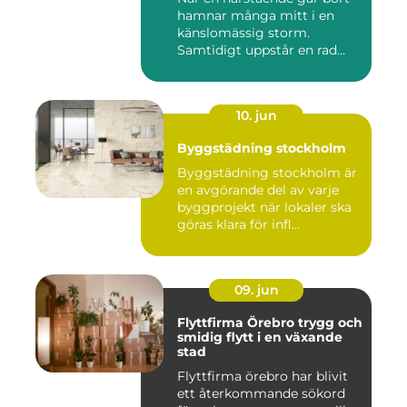
hamnar många mitt i en
känslomässig storm.
Samtidigt uppstår en rad
prakt...
10. jun
Byggstädning stockholm
Byggstädning stockholm är
en avgörande del av varje
byggprojekt när lokaler ska
göras klara för infl...
09. jun
Flyttfirma Örebro trygg och
smidig flytt i en växande
stad
Flyttfirma örebro har blivit
ett återkommande sökord