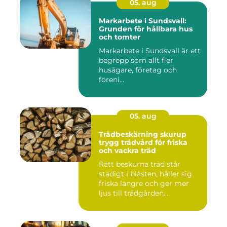
05. aug
Markarbete i Sundsvall:
Grunden för hållbara hus
och tomter
Markarbete i Sundsvall är ett
begrepp som allt fler
husägare, företag och
föreni...
05. aug
Trädbeskärning skurup
trygg trädvård för friska
och vackra träd
Rätt beskurna träd står
stadigt i blåsten, håller sig
friska längre och ger mer
ljus till trädgården...