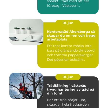
snabbt i takt med att fler
företag i Västsveri...
01. jun
Kontorsstäd Åkersberga så
skapar du en ren och trygg
arbetsplats
Ett rent kontor märks inte
bara på glänsande skrivbord
och tomma papperskorgar.
Det påverkar också h...
01. jun
Trädfällning i västerås
trygg hantering av träd på
din tomt
När ett träd börjar luta,
skuggar hela trädgården