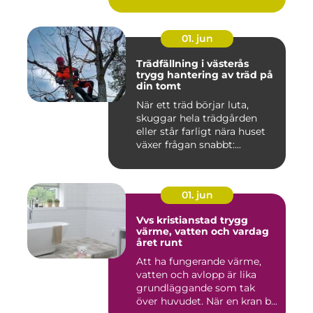
01. jun
Trädfällning i västerås
trygg hantering av träd på
din tomt
När ett träd börjar luta,
skuggar hela trädgården
eller står farligt nära huset
växer frågan snabbt:...
01. jun
Vvs kristianstad trygg
värme, vatten och vardag
året runt
Att ha fungerande värme,
vatten och avlopp är lika
grundläggande som tak
över huvudet. När en kran b...