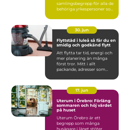
samlingsbegrepp för alla de
behöriga yrkespersoner so...
30. jun
Flyttstäd i luleå så får du en
smidig och godkänd flytt
Att flytta tar tid, energi och
mer planering än många
först tror. Mitt i allt
packande, adresser som...
17. jun
Uterum i Örebro: Förläng
sommaren och höj värdet
på huset
Uterum Örebro är ett
begrepp som många
husägare i länet stöter