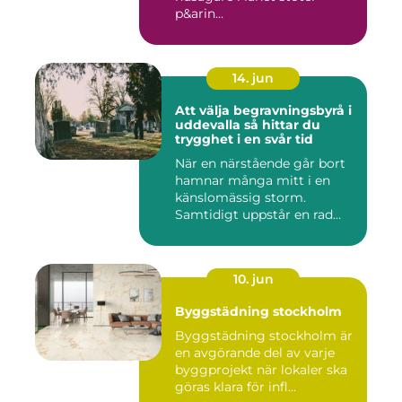
p&arin...
14. jun
Att välja begravningsbyrå i
uddevalla så hittar du
trygghet i en svår tid
När en närstående går bort
hamnar många mitt i en
känslomässig storm.
Samtidigt uppstår en rad
prakt...
10. jun
Byggstädning stockholm
Byggstädning stockholm är
en avgörande del av varje
byggprojekt när lokaler ska
göras klara för infl...