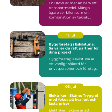
En BMW är mer än bara ett
transportmedel. Många
ägare ser bilen som en
kombination av teknik,
komfor...
11. jul
Byggföretag i Eskilstuna:
Så väljer du rätt partner för
dina projekt
Byggföretag eskilstuna är
ett vanligt sökord för
privatpersoner och företag...
06. jul
Elektriker i Skåne: Trygg el
med fokus på kvalitet och
fasta priser
Elektriker i Skåne är ett