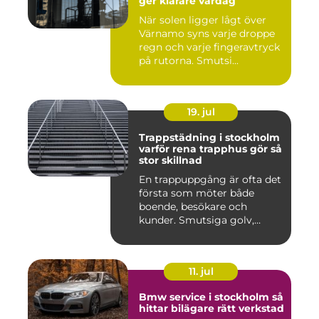
ger klarare vardag
När solen ligger lågt över
Värnamo syns varje droppe
regn och varje fingeravtryck
på rutorna. Smutsi...
19. jul
Trappstädning i stockholm
varför rena trapphus gör så
stor skillnad
En trappuppgång är ofta det
första som möter både
boende, besökare och
kunder. Smutsiga golv,
dammig...
11. jul
Bmw service i stockholm så
hittar bilägare rätt verkstad