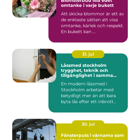
Blomsterbud lilla edet
omtanke i varje bukett
Att skicka blommor är ett av
de enklaste sätten att visa
omtanke, kärlek och respekt.
En bukett kan ...
31. jul
Låssmed stockholm
trygghet, teknik och
tillgänglighet i samma
lösning
En modern låssmed i
Stockholm arbetar med
betydligt mer än att bara
byta lås efter ett inbrott
eller...
30. jul
Fönsterputs i värnamo som