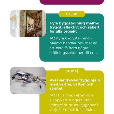
01. jun
Hyra byggställning malmö
tryggt, effektivt och säkert
för alla projekt
Att hyra byggställning i
Malmö handlar om mer än
att bara få fram några
ställningssektioner till en ...
31. maj
Vvs i sandviken trygg hjälp
med värme, vatten och
sanitet
Att få värme, vatten och
avlopp att fungera utan
krångel är grundläggande i
varje hem och lokal. När...