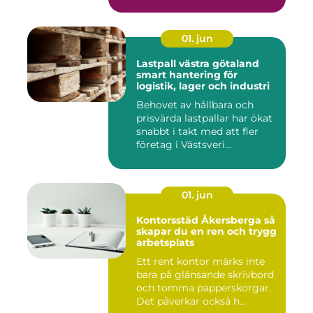
01. jun
Lastpall västra götaland
smart hantering för
logistik, lager och industri
Behovet av hållbara och
prisvärda lastpallar har ökat
snabbt i takt med att fler
företag i Västsveri...
01. jun
Kontorsstäd Åkersberga så
skapar du en ren och trygg
arbetsplats
Ett rent kontor märks inte
bara på glänsande skrivbord
och tomma papperskorgar.
Det påverkar också h...