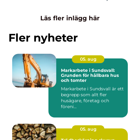
Läs fler inlägg här
Fler nyheter
05. aug
Markarbete i Sundsvall:
Grunden för hållbara hus
och tomter
Markarbete i Sundsvall är ett
begrepp som allt fler
husägare, företag och
föreni...
05. aug