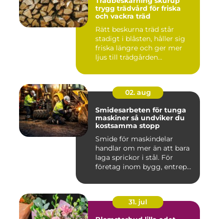
Trädbeskärning skurup
trygg trädvård för friska
och vackra träd
Rätt beskurna träd står
stadigt i blåsten, håller sig
friska längre och ger mer
ljus till trädgården...
02. aug
Smidesarbeten för tunga
maskiner så undviker du
kostsamma stopp
Smide för maskindelar
handlar om mer än att bara
laga sprickor i stål. För
företag inom bygg, entrep...
31. jul