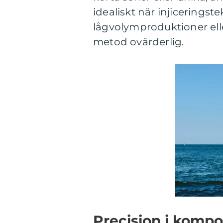
idealiskt när injiceringst
lågvolymproduktioner ell
metod ovärderlig.
Precision i kompo