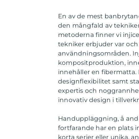
En av de mest banbrytan
den mångfald av teknike
metoderna finner vi inji
tekniker erbjuder var och
användningsområden. Injic
kompositproduktion, inneb
innehåller en fibermatta
designflexibilitet samt st
expertis och noggrannhet
innovativ design i tillver
Handuppläggning, å andra
fortfarande har en plats 
korta serier eller unika