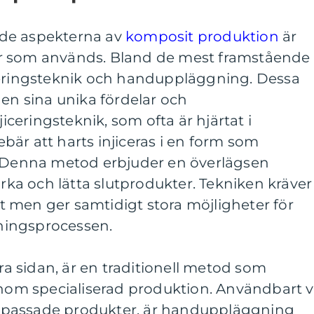
de aspekterna av
komposit produktion
är
r som används. Bland de mest framstående
ceringsteknik och handuppläggning. Dessa
 en sina unika fördelar och
eringsteknik, som ofta är hjärtat i
är att harts injiceras i en form som
. Denna metod erbjuder en överlägsen
arka och lätta slutprodukter. Tekniken kräver
 men ger samtidigt stora möjligheter för
kningsprocessen.
 sidan, är en traditionell metod som
inom specialiserad produktion. Användbart v
, anpassade produkter, är handuppläggning