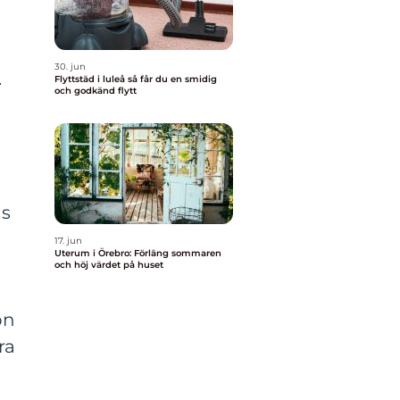
30. jun
.
Flyttstäd i luleå så får du en smidig
och godkänd flytt
as
17. jun
Uterum i Örebro: Förläng sommaren
och höj värdet på huset
on
ra