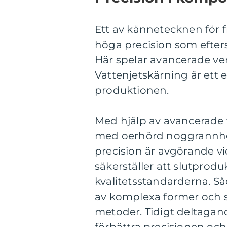
Ett av kännetecknen för
höga precision som efterst
Här spelar avancerade ver
Vattenjetskärning är ett 
produktionen.
Med hjälp av avancerade
med oerhörd noggrannhet
precision är avgörande v
säkerställer att slutprod
kvalitetsstandarderna. S
av komplexa former och st
metoder. Tidigt deltagan