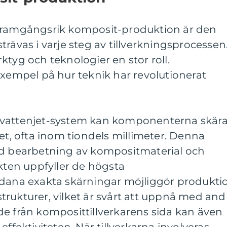
 framgångsrik komposit-produktion är den
rävas i varje steg av tillverkningsprocessen
ktyg och teknologier en stor roll.
exempel på hur teknik har revolutionerat
 vattenjet-system kan komponenterna skär
, ofta inom tiondels millimeter. Denna
id bearbetning av kompositmaterial och
ukten uppfyller de högsta
ådana exakta skärningar möjliggör produkti
rukturer, vilket är svårt att uppnå med and
de från komposittillverkarens sida kan även