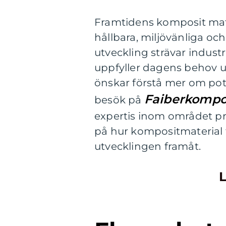
Framtidens komposit mat
hållbara, miljövänliga o
utveckling strävar industr
uppfyller dagens behov u
önskar förstå mer om po
Faiberkompos
besök på
expertis inom området pr
på hur kompositmaterial f
utvecklingen framåt.
L