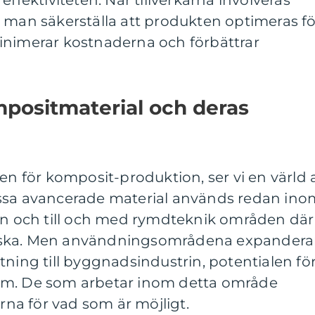
effektiviteten. När tillverkarna involveras
 man säkerställa att produkten optimeras fö
inimerar kostnaderna och förbättrar
mpositmaterial och deras
den för komposit-produktion, ser vi en värld 
essa avancerade material används redan ino
hen och till och med rymdteknik områden där
ritiska. Men användningsområdena expandera
tning till byggnadsindustrin, potentialen fö
rm. De som arbetar inom detta område
erna för vad som är möjligt.