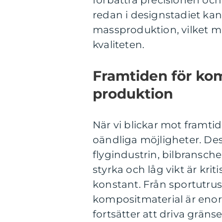
förbättra precisionen och 
redan i designstadiet kan
massproduktion, vilket m
kvaliteten.
Framtiden för ko
produktion
När vi blickar mot framti
oändliga möjligheter. D
flygindustrin, bilbransc
styrka och låg vikt är k
konstant. Från sportutrus
kompositmaterial är eno
fortsätter att driva gräns