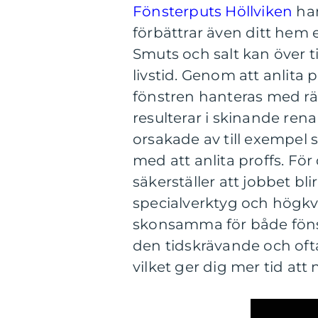
Fönsterputs Höllviken
han
förbättrar även ditt hem e
Smuts och salt kan över t
livstid. Genom att anlita p
fönstren hanteras med rät
resulterar i skinande re
orsakade av till exempel s
med att anlita proffs. För
säkerställer att jobbet bli
specialverktyg och högkv
skonsamma för både fönste
den tidskrävande och oft
vilket ger dig mer tid att 