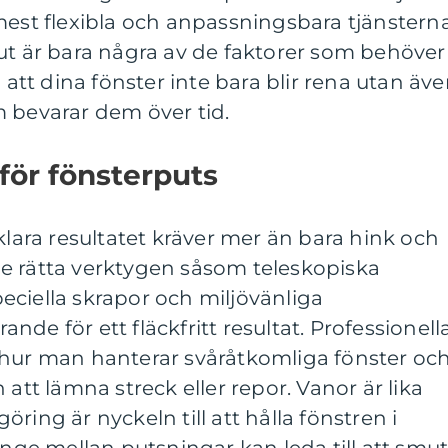
mest flexibla och anpassningsbara tjänsterna
ut är bara några av de faktorer som behöver
a att dina fönster inte bara blir rena utan äv
 bevarar dem över tid.
för fönsterputs
klara resultatet kräver mer än bara hink och
e rätta verktygen såsom teleskopiska
ciella skrapor och miljövänliga
de för ett fläckfritt resultat. Professionell
 hur man hanterar svåråtkomliga fönster oc
 att lämna streck eller repor. Vanor är lika
ring är nyckeln till att hålla fönstren i