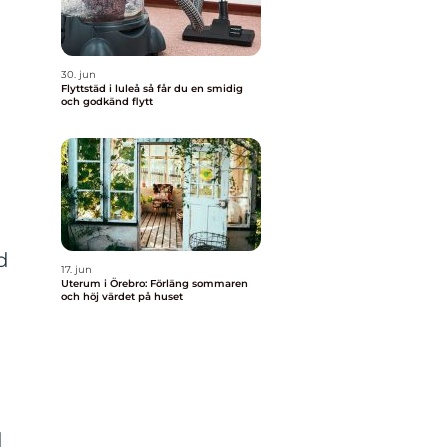
30. jun
Flyttstäd i luleå så får du en smidig
och godkänd flytt
d
17. jun
Uterum i Örebro: Förläng sommaren
och höj värdet på huset
n
d