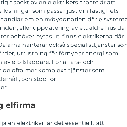
ktig aspekt av en elektrikers arbete är att
lösningar som passar just din fastighets
t handlar om en nybyggnation där elsystem
nden, eller uppdatering av ett äldre hus dä
r behöver bytas ut, finns elektrikerna där
 i Dalarna hanterar också specialisttjänster s
ärder, utrustning för förnybar energi som
n av elbilsladdare. För affärs- och
 de ofta mer komplexa tjänster som
rhåll, och stöd för
er.
ig elfirma
ja en elektriker, är det essentiellt att