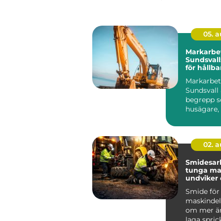
05. 
Markarbet
Sundsval
för hållb
tomter
Markarbet
Sundsvall 
begrepp so
husägare,
föreni...
02. 
Smidesar
tunga mask
undviker
kostsamm
Smide för
maskindel
om mer än
laga sprick