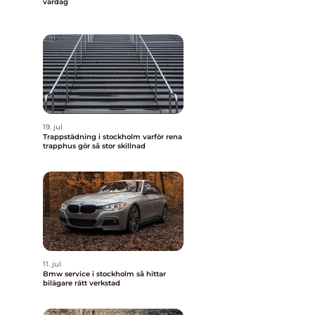
vardag
19. jul
Trappstädning i stockholm varför rena
trapphus gör så stor skillnad
l
d
11. jul
a
Bmw service i stockholm så hittar
bilägare rätt verkstad