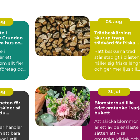
aug
05. aug
e i
Trädbeskärning
l: Grunden
skurup trygg
ara hus och
trädvård för friska
och vackra träd
e i
Rätt beskurna träd
är ett
står stadigt i blåsten
m allt fler
håller sig friska läng
 företag och
och ger mer ljus till
trädgården...
aug
31. jul
beten för
Blomsterbud lilla
iner så
edet omtanke i varje
 du
bukett
a stopp
Att skicka blommor
ar handlar
är ett av de enklaste
 att bara
sätten att visa
or i stål.
omtanke, kärlek och