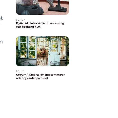
et
30. jun
Flyttstäd i luleå så får du en smidig
r
och godkänd flytt
om
17. jun
Uterum i Örebro: Förläng sommaren
och höj värdet på huset