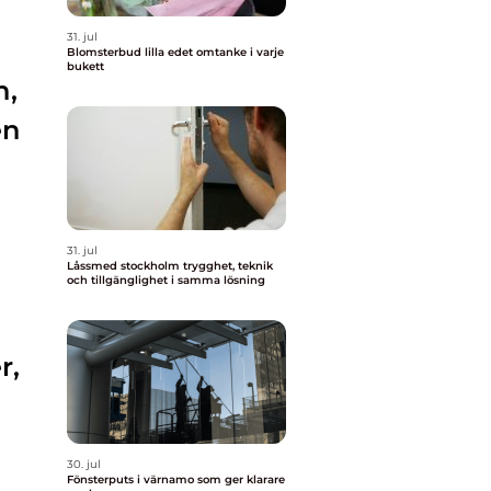
31. jul
Blomsterbud lilla edet omtanke i varje
bukett
n,
en
31. jul
Låssmed stockholm trygghet, teknik
och tillgänglighet i samma lösning
r,
30. jul
Fönsterputs i värnamo som ger klarare