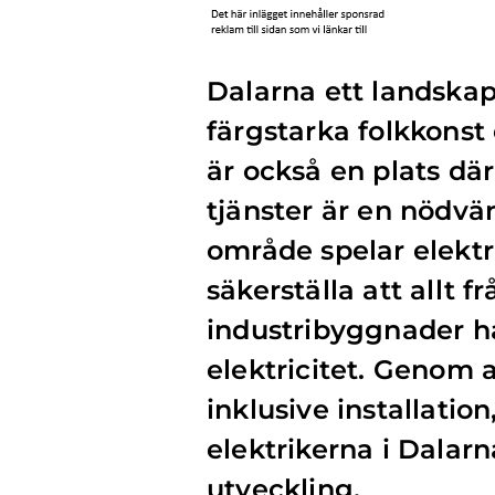
Dalarna ett landskap 
färgstarka folkkonst
är också en plats d
tjänster är en nödvä
område spelar elektri
säkerställa att allt f
industribyggnader har
elektricitet. Genom a
inklusive installatio
elektrikerna i Dalarn
utveckling.