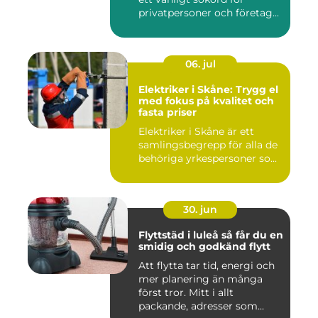
privatpersoner och företag...
06. jul
Elektriker i Skåne: Trygg el
med fokus på kvalitet och
fasta priser
Elektriker i Skåne är ett
samlingsbegrepp för alla de
behöriga yrkespersoner so...
30. jun
Flyttstäd i luleå så får du en
smidig och godkänd flytt
Att flytta tar tid, energi och
mer planering än många
först tror. Mitt i allt
packande, adresser som...