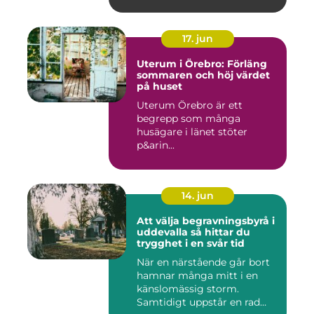
17. jun
Uterum i Örebro: Förläng
sommaren och höj värdet
på huset
Uterum Örebro är ett
begrepp som många
husägare i länet stöter
p&arin...
14. jun
Att välja begravningsbyrå i
uddevalla så hittar du
trygghet i en svår tid
När en närstående går bort
hamnar många mitt i en
känslomässig storm.
Samtidigt uppstår en rad