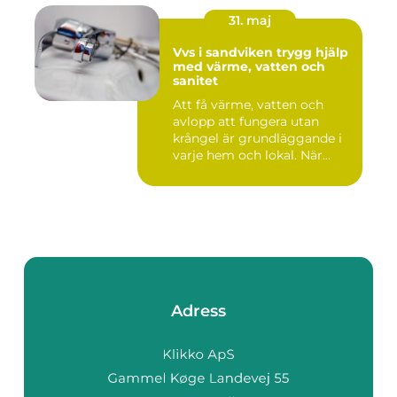
31. maj
Vvs i sandviken trygg hjälp
med värme, vatten och
sanitet
Att få värme, vatten och
avlopp att fungera utan
krångel är grundläggande i
varje hem och lokal. När...
Adress