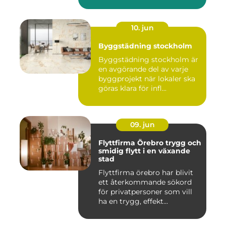
prakt...
10. jun
Byggstädning stockholm
Byggstädning stockholm är
en avgörande del av varje
byggprojekt när lokaler ska
göras klara för infl...
09. jun
Flyttfirma Örebro trygg och
smidig flytt i en växande
stad
Flyttfirma örebro har blivit
ett återkommande sökord
för privatpersoner som vill
ha en trygg, effekt...