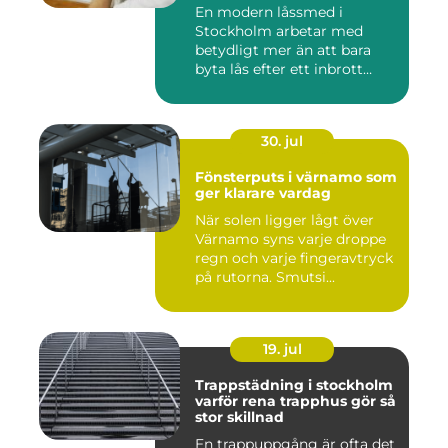
lösning
En modern låssmed i
Stockholm arbetar med
betydligt mer än att bara
byta lås efter ett inbrott
eller...
30. jul
Fönsterputs i värnamo som
ger klarare vardag
När solen ligger lågt över
Värnamo syns varje droppe
regn och varje fingeravtryck
på rutorna. Smutsi...
19. jul
Trappstädning i stockholm
varför rena trapphus gör så
stor skillnad
En trappuppgång är ofta det