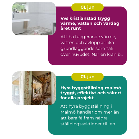
01. jun
Vvs kristianstad trygg
värme, vatten och vardag
året runt
Att ha fungerande värme,
vatten och avlopp är lika
grundläggande som tak
över huvudet. När en kran b...
01. jun
Hyra byggställning malmö
tryggt, effektivt och säkert
för alla projekt
Att hyra byggställning i
Malmö handlar om mer än
att bara få fram några
ställningssektioner till en ...