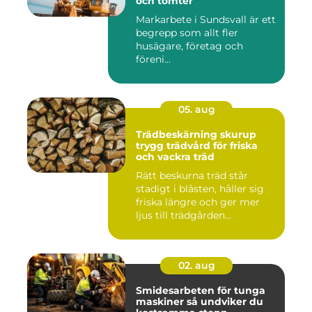
och tomter
Markarbete i Sundsvall är ett
begrepp som allt fler
husägare, företag och
föreni...
05. aug
Trädbeskärning skurup
trygg trädvård för friska
och vackra träd
Rätt beskurna träd står
stadigt i blåsten, håller sig
friska längre och ger mer
ljus till trädgården...
02. aug
Smidesarbeten för tunga
maskiner så undviker du