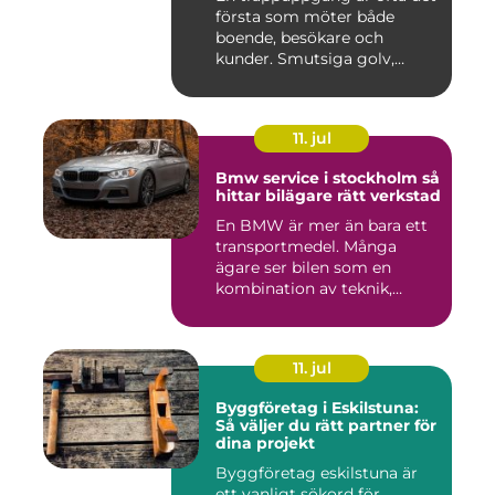
första som möter både
boende, besökare och
kunder. Smutsiga golv,
dammig...
11. jul
Bmw service i stockholm så
hittar bilägare rätt verkstad
En BMW är mer än bara ett
transportmedel. Många
ägare ser bilen som en
kombination av teknik,
komfor...
11. jul
Byggföretag i Eskilstuna:
Så väljer du rätt partner för
dina projekt
Byggföretag eskilstuna är
ett vanligt sökord för