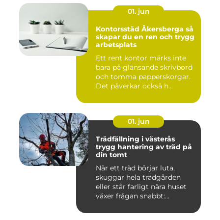
01. jun
Kontorsstäd Åkersberga så
skapar du en ren och trygg
arbetsplats
Ett rent kontor märks inte
bara på glänsande skrivbord
och tomma papperskorgar.
Det påverkar också h...
01. jun
Trädfällning i västerås
trygg hantering av träd på
din tomt
När ett träd börjar luta,
skuggar hela trädgården
eller står farligt nära huset
växer frågan snabbt:...