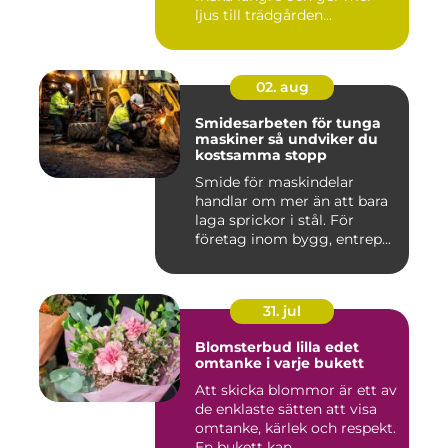
ljus till trädgården...
02. aug
Smidesarbeten för tunga
maskiner så undviker du
kostsamma stopp
Smide för maskindelar
handlar om mer än att bara
laga sprickor i stål. För
företag inom bygg, entrep...
31. jul
Blomsterbud lilla edet
omtanke i varje bukett
Att skicka blommor är ett av
de enklaste sätten att visa
omtanke, kärlek och respekt.
En bukett kan ...