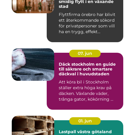
smidig flytt i en växande
stad
Flyttfirma örebro har blivit
ett återkommande sökord
för privatpersoner som vill
ha en trygg, effekt...
07. jun
Däck stockholm en guide
till säkrare och smartare
däckval i huvudstaden
Att köra bil i Stockholm
ställer extra höga krav på
däcken. Växlande väder,
trånga gator, kökörning ...
01. jun
Lastpall västra götaland