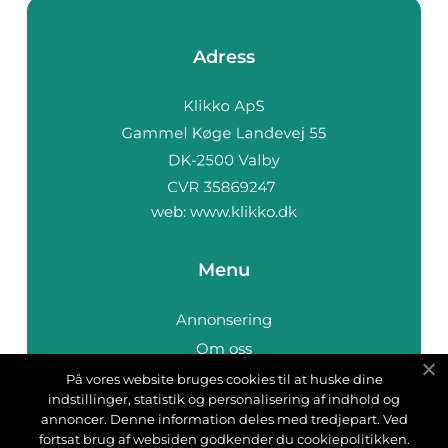
Adress
web:
www.klikko.dk
Menu
Annonsering
Om oss
Cookies
På vores website bruges cookies til at huske dine
indstillinger, statistik og personalisering af indhold og
Kontakta oss
annoncer. Denne information deles med tredjepart. Ved
Sitemap
fortsat brug af websiden godkender du cookiepolitikken.