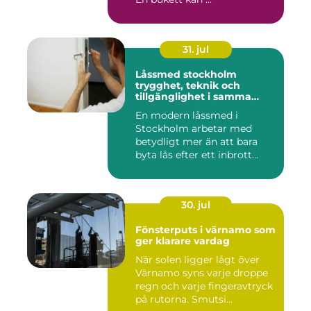
31. jul
Låssmed stockholm
trygghet, teknik och
tillgänglighet i samma
lösning
En modern låssmed i
Stockholm arbetar med
betydligt mer än att bara
byta lås efter ett inbrott
eller...
30. jul
Fönsterputs i värnamo som
ger klarare vardag
När solen ligger lågt över
Värnamo syns varje droppe
regn och varje fingeravtryck
på rutorna. Smutsi...