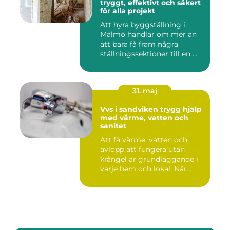
tryggt, effektivt och säkert
för alla projekt
Att hyra byggställning i
Malmö handlar om mer än
att bara få fram några
ställningssektioner till en ...
31. maj
Vvs i sandviken trygg hjälp
med värme, vatten och
sanitet
Att få värme, vatten och
avlopp att fungera utan
krångel är grundläggande i
varje hem och lokal. När...