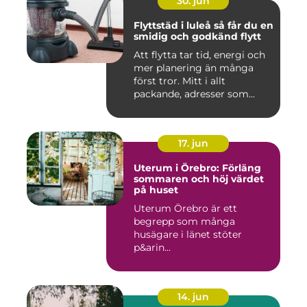
30. jun
Flyttstäd i luleå så får du en
smidig och godkänd flytt
Att flytta tar tid, energi och
mer planering än många
först tror. Mitt i allt
packande, adresser som...
17. jun
Uterum i Örebro: Förläng
sommaren och höj värdet
på huset
Uterum Örebro är ett
begrepp som många
husägare i länet stöter
p&arin...
14. jun