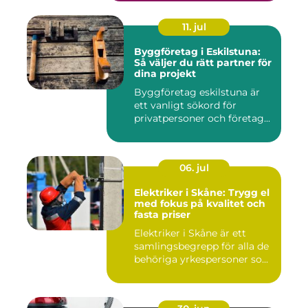
11. jul
Byggföretag i Eskilstuna:
Så väljer du rätt partner för
dina projekt
Byggföretag eskilstuna är
ett vanligt sökord för
privatpersoner och företag...
06. jul
Elektriker i Skåne: Trygg el
med fokus på kvalitet och
fasta priser
Elektriker i Skåne är ett
samlingsbegrepp för alla de
behöriga yrkespersoner so...