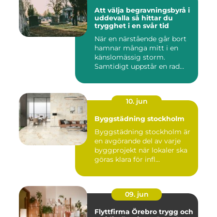
Att välja begravningsbyrå i
uddevalla så hittar du
trygghet i en svår tid
När en närstående går bort
hamnar många mitt i en
känslomässig storm.
Samtidigt uppstår en rad
prakt...
10. jun
Byggstädning stockholm
Byggstädning stockholm är
en avgörande del av varje
byggprojekt när lokaler ska
göras klara för infl...
09. jun
Flyttfirma Örebro trygg och