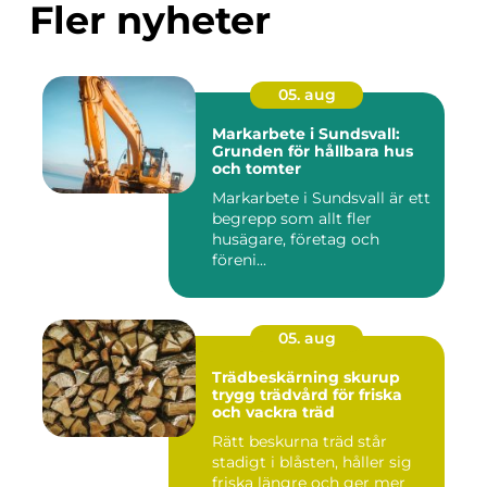
Fler nyheter
05. aug
Markarbete i Sundsvall:
Grunden för hållbara hus
och tomter
Markarbete i Sundsvall är ett
begrepp som allt fler
husägare, företag och
föreni...
05. aug
Trädbeskärning skurup
trygg trädvård för friska
och vackra träd
Rätt beskurna träd står
stadigt i blåsten, håller sig
friska längre och ger mer