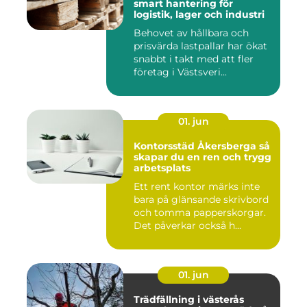
smart hantering för
logistik, lager och industri
Behovet av hållbara och
prisvärda lastpallar har ökat
snabbt i takt med att fler
företag i Västsveri...
01. jun
Kontorsstäd Åkersberga så
skapar du en ren och trygg
arbetsplats
Ett rent kontor märks inte
bara på glänsande skrivbord
och tomma papperskorgar.
Det påverkar också h...
01. jun
Trädfällning i västerås