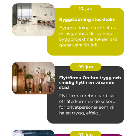
10. jun
Byggstädning stockholm
Byggstädning stockholm är
en avgörande del av varje
byggprojekt när lokaler ska
göras klara för infl...
09. jun
Flyttfirma Örebro trygg och
smidig flytt i en växande
stad
Flyttfirma örebro har blivit
ett återkommande sökord
för privatpersoner som vill
ha en trygg, effekt...
07. jun