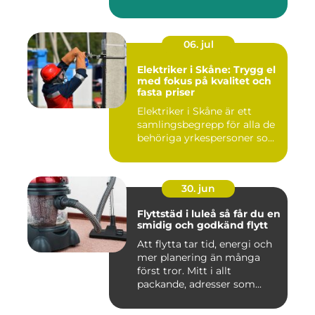
06. jul
Elektriker i Skåne: Trygg el
med fokus på kvalitet och
fasta priser
Elektriker i Skåne är ett
samlingsbegrepp för alla de
behöriga yrkespersoner so...
30. jun
Flyttstäd i luleå så får du en
smidig och godkänd flytt
Att flytta tar tid, energi och
mer planering än många
först tror. Mitt i allt
packande, adresser som...