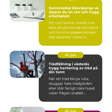
Kontorsstäd Åkersberga så
skapar du en ren och trygg
arbetsplats
Ett rent kontor märks inte
bara på glänsande skrivbord
och tomma papperskorgar.
Det påverkar också h...
01. jun
Trädfällning i västerås
trygg hantering av träd på
din tomt
När ett träd börjar luta,
skuggar hela trädgården
eller står farligt nära huset
växer frågan snabbt:...
01. jun