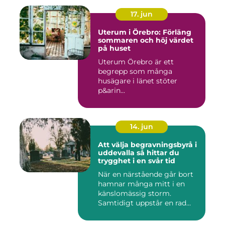
17. jun
Uterum i Örebro: Förläng
sommaren och höj värdet
på huset
Uterum Örebro är ett
begrepp som många
husägare i länet stöter
p&arin...
14. jun
Att välja begravningsbyrå i
uddevalla så hittar du
trygghet i en svår tid
När en närstående går bort
hamnar många mitt i en
känslomässig storm.
Samtidigt uppstår en rad
prakt...