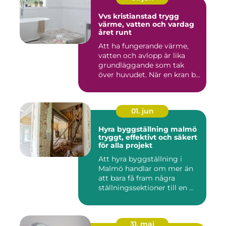
Vvs kristianstad trygg
värme, vatten och vardag
året runt
Att ha fungerande värme,
vatten och avlopp är lika
grundläggande som tak
över huvudet. När en kran b...
01. jun
Hyra byggställning malmö
tryggt, effektivt och säkert
för alla projekt
Att hyra byggställning i
Malmö handlar om mer än
att bara få fram några
ställningssektioner till en ...
31. maj