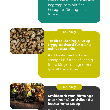
Markarbete i Sundsvall är ett
begrepp som allt fler
husägare, företag och
föreni...
05. aug
Trädbeskärning skurup
trygg trädvård för friska
och vackra träd
Rätt beskurna träd står
stadigt i blåsten, håller sig
friska längre och ger mer
ljus till trädgården...
02. aug
Smidesarbeten för tunga
maskiner så undviker du
kostsamma stopp