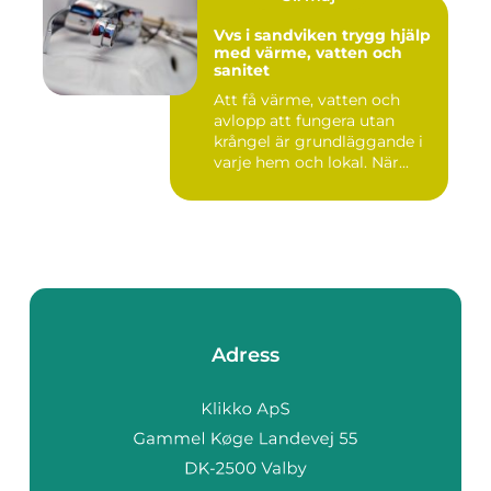
Vvs i sandviken trygg hjälp
med värme, vatten och
sanitet
Att få värme, vatten och
avlopp att fungera utan
krångel är grundläggande i
varje hem och lokal. När...
Adress