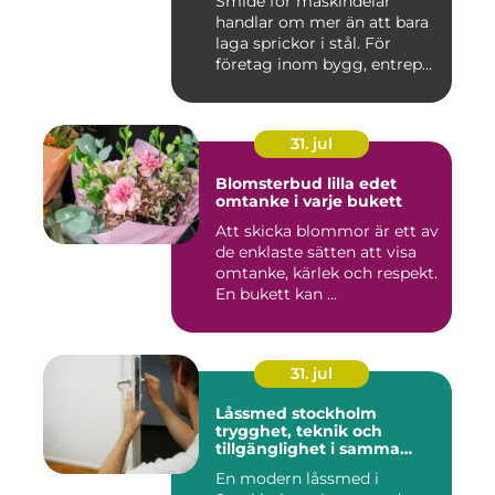
Smide för maskindelar
handlar om mer än att bara
laga sprickor i stål. För
företag inom bygg, entrep...
31. jul
Blomsterbud lilla edet
omtanke i varje bukett
Att skicka blommor är ett av
de enklaste sätten att visa
omtanke, kärlek och respekt.
En bukett kan ...
31. jul
Låssmed stockholm
trygghet, teknik och
tillgänglighet i samma
lösning
En modern låssmed i