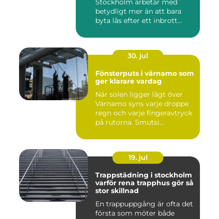
Stockholm arbetar med
betydligt mer än att bara
byta lås efter ett inbrott
eller...
30. jul
Fönsterputs i värnamo som
ger klarare vardag
När solen ligger lågt över
Värnamo syns varje droppe
regn och varje fingeravtryck
på rutorna. Smutsi...
19. jul
Trappstädning i stockholm
varför rena trapphus gör så
stor skillnad
En trappuppgång är ofta det
första som möter både