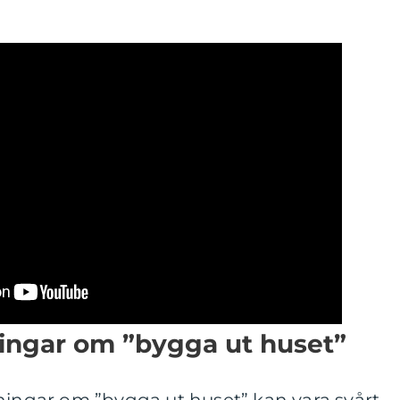
ningar om ”bygga ut huset”
ningar om ”bygga ut huset” kan vara svårt