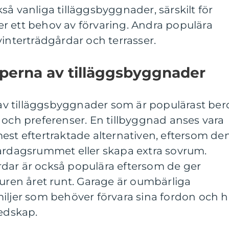
så vanliga tilläggsbyggnader, särskilt för
ller ett behov av förvaring. Andra populära
vinterträdgårdar och terrasser.
yperna av tilläggsbyggnader
r av tilläggsbyggnader som är populärast ber
 och preferenser. En tillbyggnad anses vara
est eftertraktade alternativen, eftersom de
vardagsrummet eller skapa extra sovrum.
dar är också populära eftersom de ger
turen året runt. Garage är oumbärliga
iljer som behöver förvara sina fordon och 
redskap.