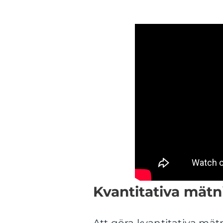
Kvantitativa mät
Att göra kvantitativa mät