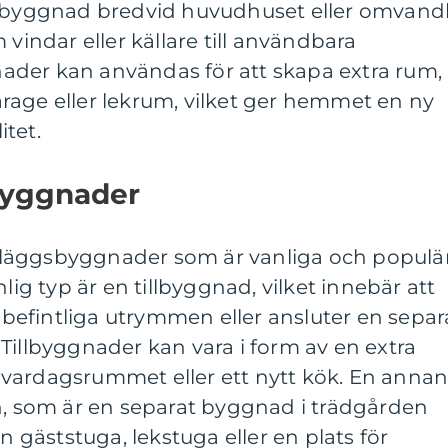
y byggnad bredvid huvudhuset eller omvand
ndar eller källare till användbara
der kan användas för att skapa extra rum,
rage eller lekrum, vilket ger hemmet en ny
tet.
sbyggnader
tilläggsbyggnader som är vanliga och populä
nlig typ är en tillbyggnad, vilket innebär att
i befintliga utrymmen eller ansluter en separ
Tillbyggnader kan vara i form av en extra
vardagsrummet eller ett nytt kök. En anna
en, som är en separat byggnad i trädgården
gäststuga, lekstuga eller en plats för