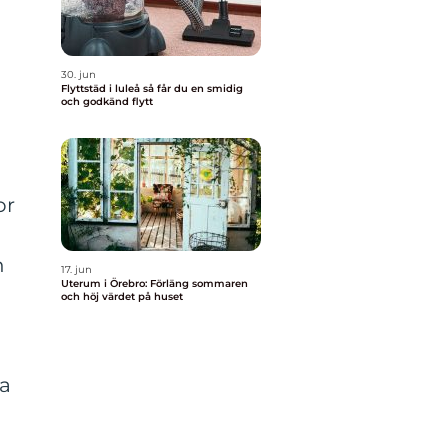
30. jun
Flyttstäd i luleå så får du en smidig
och godkänd flytt
or
n
17. jun
Uterum i Örebro: Förläng sommaren
och höj värdet på huset
ha