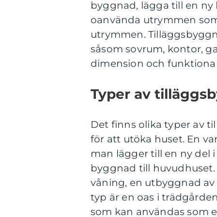
byggnad, lägga till en n
oanvända utrymmen som vi
utrymmen. Tilläggsbyggna
såsom sovrum, kontor, ga
dimension och funktionali
Typer av tillägg
Det finns olika typer av 
för att utöka huset. En va
man lägger till en ny del 
byggnad till huvudhuset. 
våning, en utbyggnad av 
typ är en oas i trädgård
som kan användas som en 