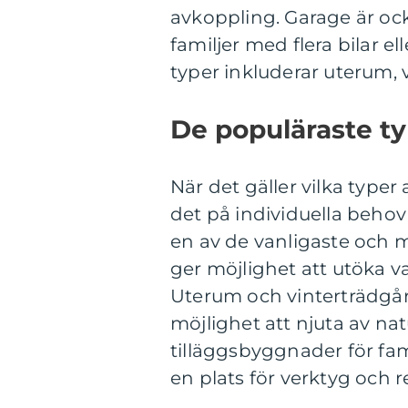
avkoppling. Garage är ock
familjer med flera bilar e
typer inkluderar uterum, 
De populäraste t
När det gäller vilka type
det på individuella behov
en av de vanligaste och m
ger möjlighet att utöka 
Uterum och vinterträdgår
möjlighet att njuta av na
tilläggsbyggnader för fam
en plats för verktyg och 