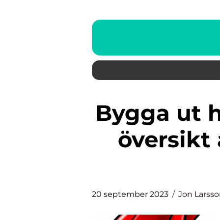
Bygga ut huset – en fördjupad
översikt 
20 september 2023
Jon Larss