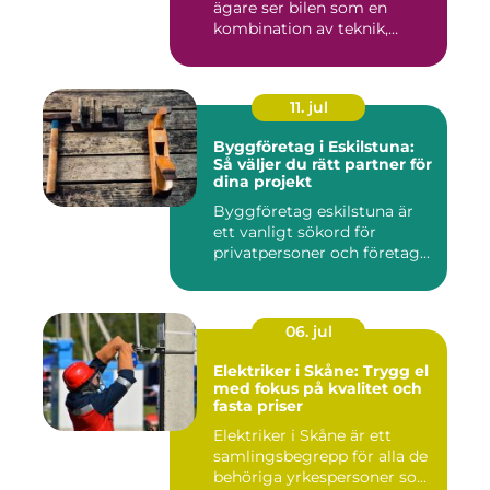
ägare ser bilen som en
kombination av teknik,
komfor...
11. jul
Byggföretag i Eskilstuna:
Så väljer du rätt partner för
dina projekt
Byggföretag eskilstuna är
ett vanligt sökord för
privatpersoner och företag...
06. jul
Elektriker i Skåne: Trygg el
med fokus på kvalitet och
fasta priser
Elektriker i Skåne är ett
samlingsbegrepp för alla de
behöriga yrkespersoner so...