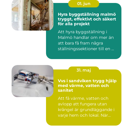
01. jun
Hyra byggställning malmö
tryggt, effektivt och säkert
för alla projekt
Att hyra byggställning i
Malmö handlar om mer än
att bara få fram några
ställningssektioner till en ...
31. maj
Vvs i sandviken trygg hjälp
med värme, vatten och
sanitet
Att få värme, vatten och
avlopp att fungera utan
krångel är grundläggande i
varje hem och lokal. När...