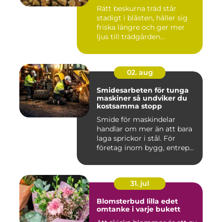
Rätt beskurna träd står
stadigt i blåsten, håller sig
friska längre och ger mer
ljus till trädgården...
02. aug
Smidesarbeten för tunga
maskiner så undviker du
kostsamma stopp
Smide för maskindelar
handlar om mer än att bara
laga sprickor i stål. För
företag inom bygg, entrep...
31. jul
Blomsterbud lilla edet
omtanke i varje bukett