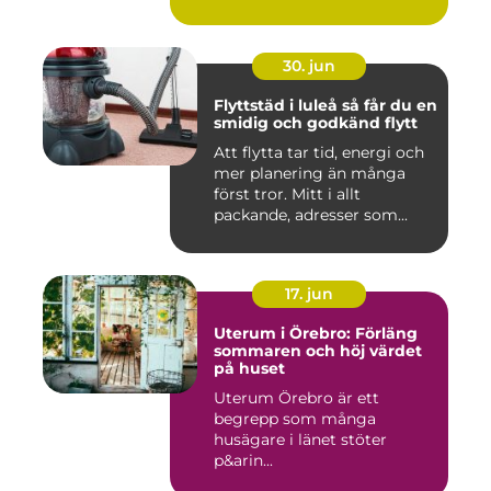
30. jun
Flyttstäd i luleå så får du en
smidig och godkänd flytt
Att flytta tar tid, energi och
mer planering än många
först tror. Mitt i allt
packande, adresser som...
17. jun
Uterum i Örebro: Förläng
sommaren och höj värdet
på huset
Uterum Örebro är ett
begrepp som många
husägare i länet stöter
p&arin...